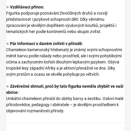
⭐
Vzdělávací přínos:
Figurka podporuje poznávání živočišných druhů a rozvíjí
představivost i jazykové schopnosti dětí. Díky věrnému
zpracování je skvělým doplňkem výukových koutků, projektů i
tematických her podle kontinentů nebo skupin zvířat.
⭐
Pár informací o daném zvířeti v přírodě:
Chameleon kamerunský hřebenatý je známý svými schopnostmi
měnit barvu podle nálady nebo prostředí, ale i svými pohyblivými
očima a zachycením kořisti dlouhým lepkavým jazykem. Obývá
tropické lesy západní Afriky a je aktivní převážně ve dne. Díky
svým prstům a ocasu se skvěle pohybuje po větvích.
⭐
Závěrečné shrnutí, proč by tato figurka neměla chybět ve vaší
sbírce:
Unikátní chameleon přináší do sbírky barvy a exotiku. Osloví malé
přírodovědce, pedagogy i sběratele – je skvělým prostředkem k
objevování rozmanitosti přírody.