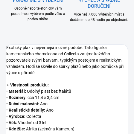
PORADÍME S VÝBĚREM
RYCHLÉ A SNADNÉ
DORUČENÍ
Osobně nebo telefonicky vám
poradíme s výběrem podle věku a
Více než 7.000 výdejních míst s
potřeb dítěte.
dodáním do 48 hodin po objednání.
Exotický plaz v nejvěrnější možné podobě. Tato figurka
kamerunského chameleona od Collecta zaujme každého
pozorovatele svými barvami, typickým postojem a realistickým
vzhledem. Hodí se skvěle do sbírky plazů nebo jako pomůcka při
výuce o přírodě.
⭐
Vlastnosti produktu:
•
Materiál:
Odolný plast bez ftalátů
•
Rozměry:
cca 11,4 × 3,4 cm
•
Ruční malování:
Ano
•
Realistické detaily:
Ano
•
Výrobce:
Collecta
•
Věk:
Vhodné od 3 let
•
Kde žije:
Afrika (zejména Kamerun)