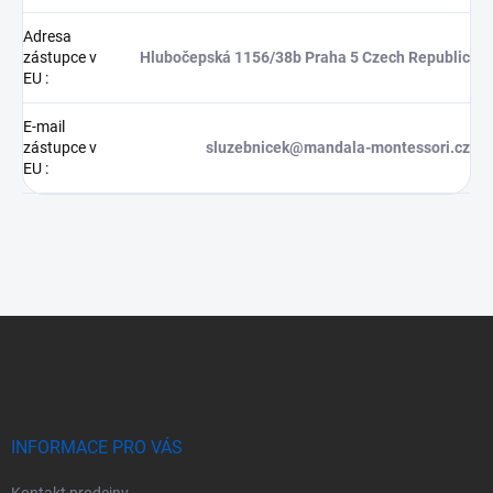
Adresa
zástupce v
Hlubočepská 1156/38b Praha 5 Czech Republic
EU
:
E-mail
zástupce v
sluzebnicek@mandala-montessori.cz
EU
:
Z
á
p
a
t
í
INFORMACE PRO VÁS
Kontakt prodejny