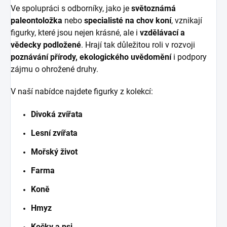
Ve spolupráci s odborníky, jako je
světoznámá
paleontoložka
nebo
specialisté na chov koní
, vznikají
figurky, které jsou nejen krásné, ale i
vzdělávací a
vědecky podložené
. Hrají tak důležitou roli v rozvoji
poznávání přírody, ekologického uvědomění
i podpory
zájmu o ohrožené druhy.
V naší nabídce najdete figurky z kolekcí:
Divoká zvířata
Lesní zvířata
Mořský život
Farma
Koně
Hmyz
Kočky a psi