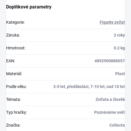
Doplňkové parametry
Kategorie
:
Figurky zvířat
Záruka
:
2 roky
Hmotnost
:
0.2 kg
EAN
:
4892900888057
Materiál
:
Plast
Podle věku
:
3-5 let, předškoláci, 7-10 let, nad 10 let
Témata
:
Zvířata a člověk
Typ hračky
:
Poznáváme svět
Značka
:
Collecta