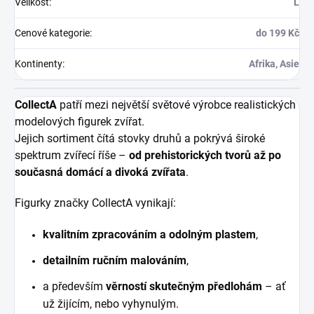
Velikost
:
L
Cenové kategorie
:
do 199 Kč
Kontinenty
:
Afrika, Asie
CollectA
patří mezi největší světové výrobce realistických
modelových figurek zvířat.
Jejich sortiment čítá stovky druhů a pokrývá široké
spektrum zvířecí říše –
od prehistorických tvorů až po
současná domácí a divoká zvířata
.
Figurky značky CollectA vynikají:
kvalitním zpracováním a odolným plastem
,
detailním ručním malováním
,
a především
věrností skutečným předlohám
– ať
už žijícím, nebo vyhynulým.