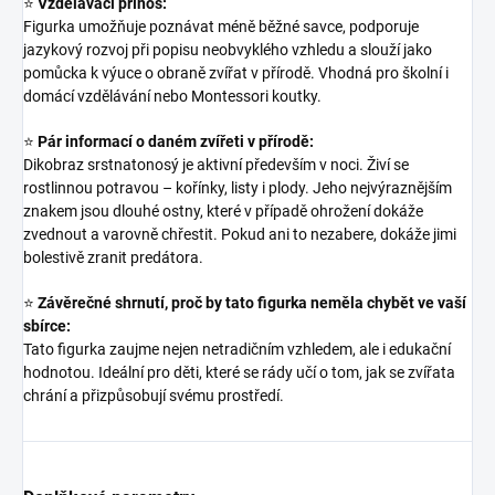
⭐
Vzdělávací přínos:
Figurka umožňuje poznávat méně běžné savce, podporuje
jazykový rozvoj při popisu neobvyklého vzhledu a slouží jako
pomůcka k výuce o obraně zvířat v přírodě. Vhodná pro školní i
domácí vzdělávání nebo Montessori koutky.
⭐
Pár informací o daném zvířeti v přírodě:
Dikobraz srstnatonosý je aktivní především v noci. Živí se
rostlinnou potravou – kořínky, listy i plody. Jeho nejvýraznějším
znakem jsou dlouhé ostny, které v případě ohrožení dokáže
zvednout a varovně chřestit. Pokud ani to nezabere, dokáže jimi
bolestivě zranit predátora.
⭐
Závěrečné shrnutí, proč by tato figurka neměla chybět ve vaší
sbírce:
Tato figurka zaujme nejen netradičním vzhledem, ale i edukační
hodnotou. Ideální pro děti, které se rády učí o tom, jak se zvířata
chrání a přizpůsobují svému prostředí.