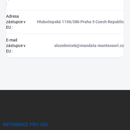
:
Adresa
zástupce v
Hlubočepská 1156/38b Praha 5 Czech Republic
EU
:
E-mail
zástupce v
sluzebnicek@mandala-montessori.cz
EU
:
Z
á
p
a
t
í
INFORMACE PRO VÁS