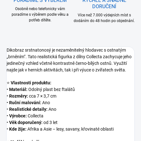
PORADÍME S VÝBĚREM
RYCHLÉ A SNADNÉ
DORUČENÍ
Osobně nebo telefonicky vám
poradíme s výběrem podle věku a
Více než 7.000 výdejních míst s
potřeb dítěte.
dodáním do 48 hodin po objednání.
Dikobraz srstnatonosý je nezaměnitelný hlodavec s ostnatým
„brněním“. Tato realistická figurka z dílny Collecta zachycuje jeho
jedinečný vzhled včetně kontrastně černo-bílých ostnů. Využití
najde jak v herních aktivitách, tak i při výuce o zvířatech světa.
⭐
Vlastnosti produktu:
•
Materiál:
Odolný plast bez ftalátů
•
Rozměry:
cca 7 × 3,7 cm
•
Ruční malování:
Ano
•
Realistické detaily:
Ano
•
Výrobce:
Collecta
•
Věk doporučený:
od 3 let
•
Kde žije:
Afrika a Asie – lesy, savany, křovinaté oblasti