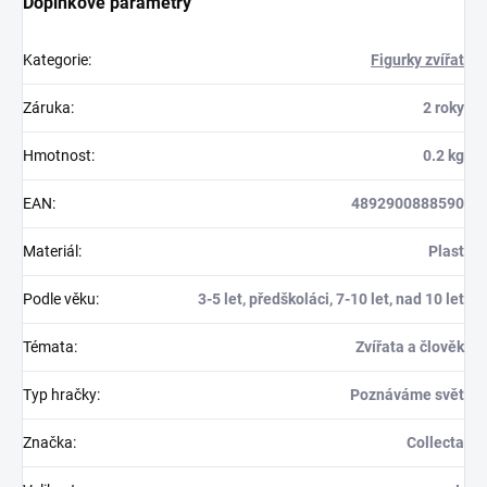
Doplňkové parametry
Kategorie
:
Figurky zvířat
Záruka
:
2 roky
Hmotnost
:
0.2 kg
EAN
:
4892900888590
Materiál
:
Plast
Podle věku
:
3-5 let, předškoláci, 7-10 let, nad 10 let
Témata
:
Zvířata a člověk
Typ hračky
:
Poznáváme svět
Značka
:
Collecta