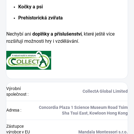
Kočky a psi
Prehistorická zvířata
Nechybí ani
doplňky a příslušenství
, které ještě více
rozšiřují možnosti hry i vzdělávání.
Výrobní
CollectA Global Limited
společnost
:
Concordia Plaza 1 Science Museum Road Tsim
Adresa
:
Sha Tsui East, Kowloon Hong Kong
Zástupce
výrobce v EU
Mandala Montessori s.r.o.