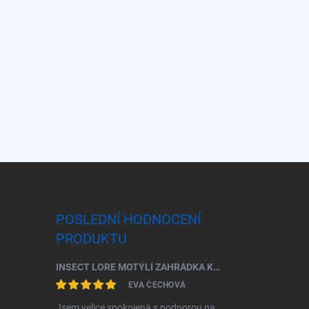
POSLEDNÍ HODNOCENÍ
PRODUKTU
INSECT LORE MOTÝLÍ ZAHRÁDKA KOMPLETNÍ ŠKOLNÍ SADA (33 HOUSENEK)
EVA ČECHOVÁ
Jsem velice spokojená s podporou na