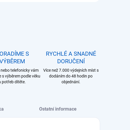
ORADÍME S
RYCHLÉ A SNADNÉ
VÝBĚREM
DORUČENÍ
nebo telefonicky vám
Více než 7.000 výdejních míst s
 s výběrem podle věku
dodáním do 48 hodin po
a potřeb dítěte.
objednání.
ka
Ostatní informace