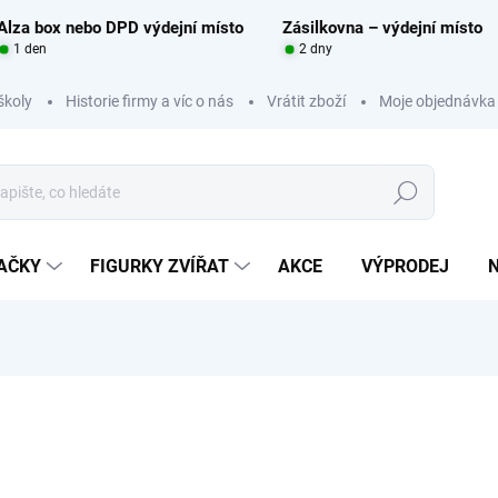
Alza box nebo DPD výdejní místo
Zásilkovna – výdejní místo
1 den
2 dny
školy
Historie firmy a víc o nás
Vrátit zboží
Moje objednávka
Hledat
RAČKY
FIGURKY ZVÍŘAT
AKCE
VÝPRODEJ
Neohodnoceno
Podrobnosti hodnocení
ZNAČKA:
COLLECTA
36
Měrná
SKL
cena: