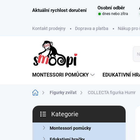
Přejít
Osobní odběr
na
Aktuální rychlost doručení
dnes nebo zítra
obsah
Kontakt prodejny
Doprava a platba
Nákup pro 
MONTESSORI POMŮCKY
EDUKATIVNÍ H
Domů
Figurky zvířat
COLLECTA figurka Humr
P
Kategorie
o
Přeskočit
s
kategorie
t
Montessori pomůcky
r
Edukativní hračky