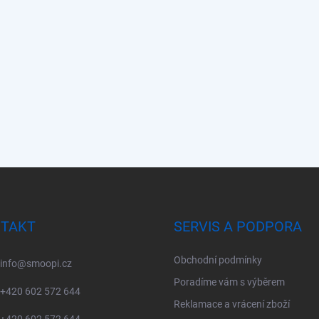
TAKT
SERVIS A PODPORA
Obchodní podmínky
info
@
smoopi.cz
Poradíme vám s výběrem
+420 602 572 644
Reklamace a vrácení zboží