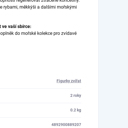
opností regenerovat ztracené končetiny.
se rybami, měkkýši a dalšími mořskými
 ve vaší sbírce:
oplněk do mořské kolekce pro zvídavé
Figurky zvířat
2 roky
0.2 kg
4892900889207