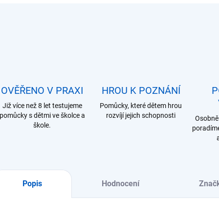
OVĚŘENO V PRAXI
HROU K POZNÁNÍ
P
Již více než 8 let testujeme
Pomůcky, které dětem hrou
pomůcky s dětmi ve školce a
rozvíjí jejich schopnosti
Osobně 
škole.
poradíme
Popis
Hodnocení
Znač