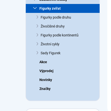
a
n
Figurky zvířat
n
Figurky podle druhu
í
p
Živočišné druhy
a
n
Figurky podle kontinentů
e
Životní cykly
l
Sady Figurek
Akce
Výprodej
Novinky
Značky