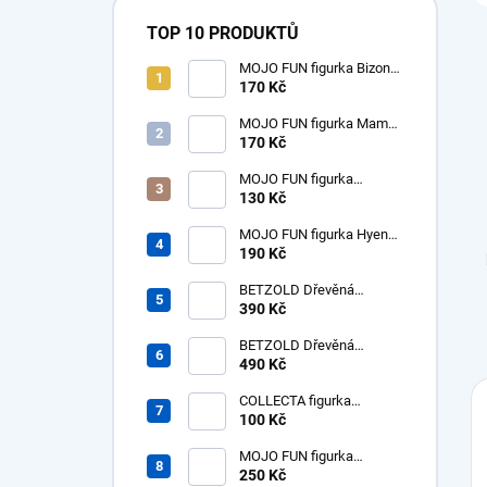
TOP 10 PRODUKTŮ
MOJO FUN figurka Bizon
americký samice
170 Kč
MOJO FUN figurka Mamut
mládě
170 Kč
MOJO FUN figurka
dinosaurus Tyrannosaurus
130 Kč
Rex mládě
MOJO FUN figurka Hyena
prehistorická - Hyaenodon
190 Kč
Gigas
BETZOLD Dřevěná
desítková soustava - tisíc -
390 Kč
1ks
BETZOLD Dřevěná
desítková soustava -
490 Kč
stovky - 10 ks
COLLECTA figurka
dinosaurus Tyrannosaurus
100 Kč
Rex mládě
MOJO FUN figurka
Nosorožec prehistorický
250 Kč