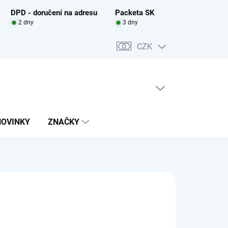
DPD - doručení na adresu
Packeta SK
2 dny
3 dny
CZK
PRÁZDNÝ KOŠÍK
NÁKUPNÍ
KOŠÍK
NOVINKY
ZNAČKY
0 Kč
ADEM
(>5 KS)