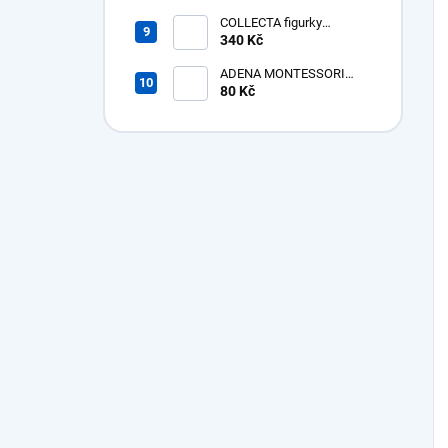
Megacerops
COLLECTA figurky
Prehistorická zvířata v
340 Kč
tubě
ADENA MONTESSORI
Bavlněná žínka bez poutka
80 Kč
- poslední kusy