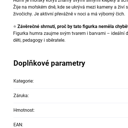
Humr je mořský korýš známý svými silnými klepety a sch
Žije na mořském dně, kde se ukrývá mezi kameny a živí 
živočichy. Je aktivní převážně v noci a má výborný čich.
⭐
Závěrečné shrnutí, proč by tato figurka neměla chybět
Figurka humra zaujme svým tvarem i barvami – ideální d
děti, pedagogy i sběratele.
Doplňkové parametry
Kategorie
:
Záruka
:
Hmotnost
:
EAN
: