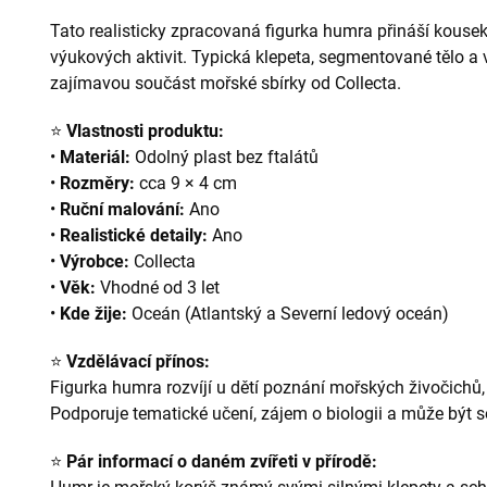
Tato realisticky zpracovaná figurka humra přináší kouse
výukových aktivit. Typická klepeta, segmentované tělo a 
zajímavou součást mořské sbírky od Collecta.
⭐
Vlastnosti produktu:
•
Materiál:
Odolný plast bez ftalátů
•
Rozměry:
cca 9 × 4 cm
•
Ruční malování:
Ano
•
Realistické detaily:
Ano
•
Výrobce:
Collecta
•
Věk:
Vhodné od 3 let
•
Kde žije:
Oceán (Atlantský a Severní ledový oceán)
⭐
Vzdělávací přínos:
Figurka humra rozvíjí u dětí poznání mořských živočichů, 
Podporuje tematické učení, zájem o biologii a může být
⭐
Pár informací o daném zvířeti v přírodě: