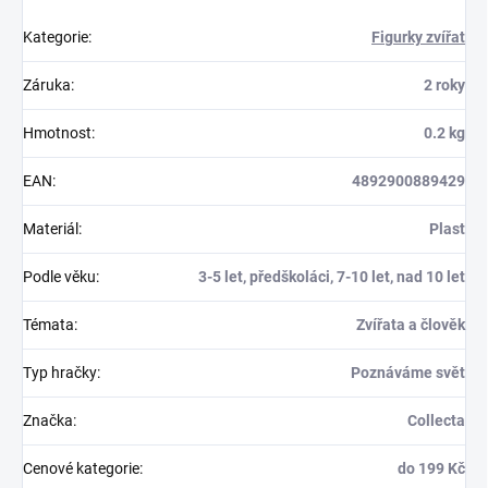
Kategorie
:
Figurky zvířat
Záruka
:
2 roky
Hmotnost
:
0.2 kg
EAN
:
4892900889429
Materiál
:
Plast
Podle věku
:
3-5 let, předškoláci, 7-10 let, nad 10 let
Témata
:
Zvířata a člověk
Typ hračky
:
Poznáváme svět
Značka
:
Collecta
Cenové kategorie
:
do 199 Kč