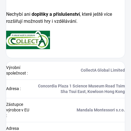
Nechybí ani
doplňky a příslušenství
, které ještě více
rozšiřují možnosti hry i vzdělávání.
Výrobní
CollectA Global Limited
společnost
:
Concordia Plaza 1 Science Museum Road Tsim
Adresa
:
Sha Tsui East, Kowloon Hong Kong
Zástupce
výrobce v EU
Mandala Montessori s.r.o.
:
Adresa