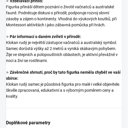
⭐
Vzdělávací přínos:
Figurka přináší dětem poznání o životě vačnatců a australské
fauně. Podněcuje diskusi o přírodě, podporuje rozvoj slovní
zásoby a zájem o kontinenty. Vhodná do výukových koutků, při
Montessori aktivitách i jako zábavná pomůcka při hrách.
⭐
Pár informací o daném zvířeti v přírodě:
Klokan rudý je největší zástupce vačnatců a australský symbol.
Samec dorůstá výšky až 2 metrů a vyniká skákavým pohybem.
Žije ve stepních a polopouštních oblastech, je aktivní převážně v
noci a živí se rostlinami.
⭐
Závěrečné shrnutí, proč by tato figurka neměla chybět ve vaší
sbírce:
Klokan rudý samec je působivá figurka pro malé i velké objevitele.
Skvěle zpracovaná, edukativní a s výborným poměrem ceny a
kvality.
Doplňkové parametry