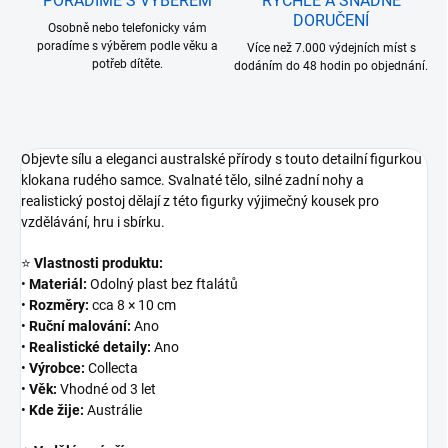
PORADÍME S VÝBĚREM
RYCHLÉ A SNADNÉ
DORUČENÍ
Osobně nebo telefonicky vám
poradíme s výběrem podle věku a
Více než 7.000 výdejních míst s
potřeb dítěte.
dodáním do 48 hodin po objednání.
Objevte sílu a eleganci australské přírody s touto detailní figurkou
klokana rudého samce. Svalnaté tělo, silné zadní nohy a
realistický postoj dělají z této figurky výjimečný kousek pro
vzdělávání, hru i sbírku.
⭐
Vlastnosti produktu:
•
Materiál:
Odolný plast bez ftalátů
•
Rozměry:
cca 8 × 10 cm
•
Ruční malování:
Ano
•
Realistické detaily:
Ano
•
Výrobce:
Collecta
•
Věk:
Vhodné od 3 let
•
Kde žije:
Austrálie