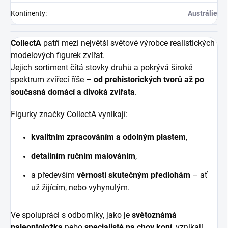
Kontinenty
:
Austrálie
CollectA
patří mezi největší světové výrobce realistických
modelových figurek zvířat.
Jejich sortiment čítá stovky druhů a pokrývá široké
spektrum zvířecí říše –
od prehistorických tvorů až po
současná domácí a divoká zvířata
.
Figurky značky CollectA vynikají:
kvalitním zpracováním a odolným plastem
,
detailním ručním malováním
,
a především
věrností skutečným předlohám
– ať
už žijícím, nebo vyhynulým.
Ve spolupráci s odborníky, jako je
světoznámá
paleontoložka
nebo
specialisté na chov koní
, vznikají