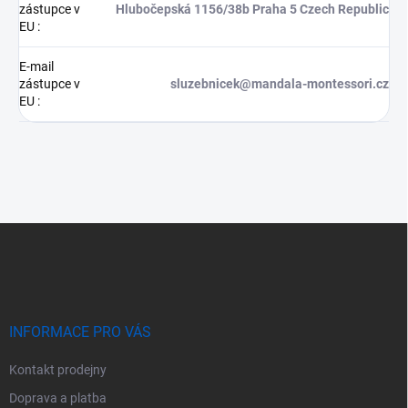
zástupce v
Hlubočepská 1156/38b Praha 5 Czech Republic
EU
:
E-mail
zástupce v
sluzebnicek@mandala-montessori.cz
EU
:
Z
á
p
a
t
í
INFORMACE PRO VÁS
Kontakt prodejny
Doprava a platba