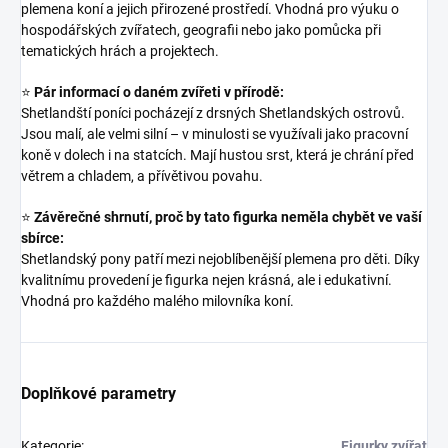
plemena koní a jejich přirozené prostředí. Vhodná pro výuku o
hospodářských zvířatech, geografii nebo jako pomůcka při
tematických hrách a projektech.
⭐
Pár informací o daném zvířeti v přírodě:
Shetlandští poníci pocházejí z drsných Shetlandských ostrovů.
Jsou malí, ale velmi silní – v minulosti se využívali jako pracovní
koně v dolech i na statcích. Mají hustou srst, která je chrání před
větrem a chladem, a přívětivou povahu.
⭐
Závěrečné shrnutí, proč by tato figurka neměla chybět ve vaší
sbírce:
Shetlandský pony patří mezi nejoblíbenější plemena pro děti. Díky
kvalitnímu provedení je figurka nejen krásná, ale i edukativní.
Vhodná pro každého malého milovníka koní.
Doplňkové parametry
Kategorie
:
Figurky zvířat