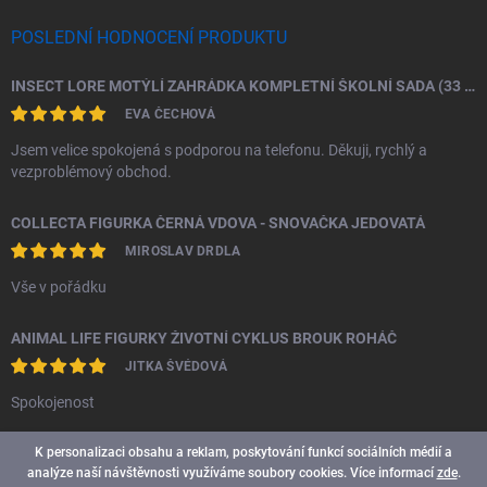
POSLEDNÍ HODNOCENÍ PRODUKTU
INSECT LORE MOTÝLÍ ZAHRÁDKA KOMPLETNÍ ŠKOLNÍ SADA (33 HOUSENEK)
EVA ČECHOVÁ
Jsem velice spokojená s podporou na telefonu. Děkuji, rychlý a
vezproblémový obchod.
COLLECTA FIGURKA ČERNÁ VDOVA - SNOVAČKA JEDOVATÁ
MIROSLAV DRDLA
Vše v pořádku
ANIMAL LIFE FIGURKY ŽIVOTNÍ CYKLUS BROUK ROHÁČ
JITKA ŠVÉDOVÁ
Spokojenost
K personalizaci obsahu a reklam, poskytování funkcí sociálních médií a
analýze naší návštěvnosti využíváme soubory cookies. Více informací
zde
.