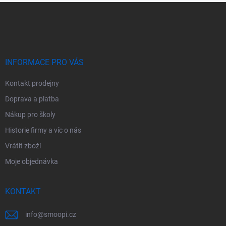
Z
á
p
a
t
í
INFORMACE PRO VÁS
Kontakt prodejny
Doprava a platba
Nákup pro školy
Historie firmy a víc o nás
Vrátit zboží
Moje objednávka
KONTAKT
info
@
smoopi.cz