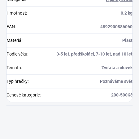
Hmotnost
:
0.2 kg
EAN
:
4892900886060
Materiál
:
Plast
Podle věku
:
3-5 let, předškoláci, 7-10 let, nad 10 let
Témata
:
Zvířata a člověk
Typ hračky
:
Poznáváme svět
Cenové kategorie
:
200-500Kč