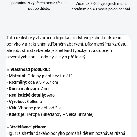
poradíme s výběrem podle věku a
Více než 7.000 výdejních míst s
potřeb dítěte.
dodáním do 48 hodin po objednání.
Tato realisticky ztvárněná figurka představuje shetlandského
ponyho v atraktivním stříbrném zbarvení. Díky menšímu vzrůstu,
ale robustní stavbě těla je shetland typickým zástupcem
severských koní – odolný, silný a přátelský.
⭐
Vlastnosti produktu:
•
Materiál:
Odolný plast bez ftalátů
•
Rozměry:
cca 9,5 × 5,7 cm
•
Ruční malování:
Ano
•
Realistické detaily:
Ano
•
Výrobce:
Collecta
•
Věk:
Vhodné pro děti od 3 let
•
Kde žije:
Evropa (Shetlandy – Velká Británie)
⭐
Vzdělávací přínos:
Figurka shetlandského ponyho pomáhá dětem poznávat různá