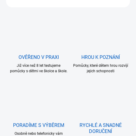
ZEPTAT SE
OVĚŘENO V PRAXI
HROU K POZNÁNÍ
Již více než 8 let testujeme
Pomůcky, které dětem hrou rozvíjí
pomůcky s dětmi ve školce a škole.
jejich schopnosti
PORADÍME S VÝBĚREM
RYCHLÉ A SNADNÉ
DORUČENÍ
Osobně nebo telefonicky vám