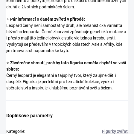
kontinentů a poskytuje prostor pro diskusi o ochraně ohrožených
druhů a životních podmínkách šelem.
⭐
Pár informací o daném zvířeti v přírodě:
Leopard černý není samostatný druh, ale melanistická varianta
běžného leoparda. Černé zbarvení způsobuje genetická mutace a
i přesto mají tito jedinci obvykle stále viditelnou kresbu srsti.
Vyskytují se především v tropických oblastech Asie a Afriky, kde
jim tmavá srst napomáhá ke krytí.
⭐
Závěrečné shrnutí, proč by tato figurka neměla chybět ve vaší
sbírce:
Černý leopard je elegantní a tajuplný tvor, který zaujme děti i
dospělé. Figurka je perfektní pro tematické kolekce, výuku i
sběratelství a inspiruje k hlubšímu poznávání světa šelem.
Doplňkové parametry
Kategorie
:
Figurky zvířat