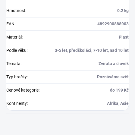
Hmotnost
:
0.2 kg
EAN
:
4892900888903
Materiál
:
Plast
Podle věku
:
3-5 let, předškoláci, 7-10 let, nad 10 let
Témata
:
Zvířata a člověk
Typ hračky
:
Poznáváme svět
Cenové kategorie
:
do 199 Kč
Kontinenty
:
Afrika, Asie