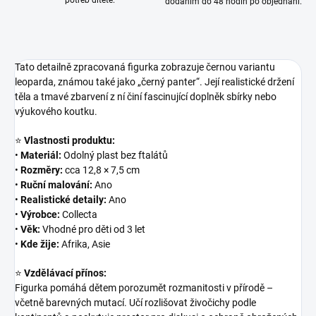
potřeb dítěte.
dodáním do 48 hodin po objednání.
Tato detailně zpracovaná figurka zobrazuje černou variantu
leoparda, známou také jako „černý panter“. Její realistické držení
těla a tmavé zbarvení z ní činí fascinující doplněk sbírky nebo
výukového koutku.
⭐
Vlastnosti produktu:
•
Materiál:
Odolný plast bez ftalátů
•
Rozměry:
cca 12,8 × 7,5 cm
•
Ruční malování:
Ano
•
Realistické detaily:
Ano
•
Výrobce:
Collecta
•
Věk:
Vhodné pro děti od 3 let
•
Kde žije:
Afrika, Asie
⭐
Vzdělávací přínos:
Figurka pomáhá dětem porozumět rozmanitosti v přírodě –
včetně barevných mutací. Učí rozlišovat živočichy podle