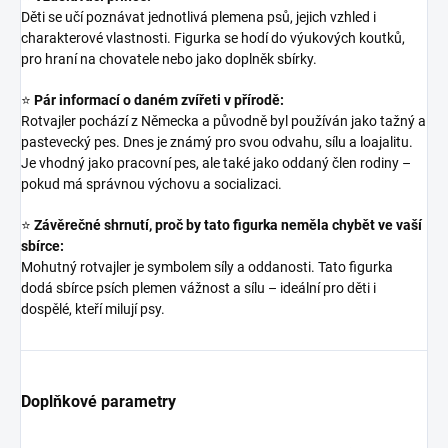
Děti se učí poznávat jednotlivá plemena psů, jejich vzhled i
charakterové vlastnosti. Figurka se hodí do výukových koutků,
pro hraní na chovatele nebo jako doplněk sbírky.
⭐
Pár informací o daném zvířeti v přírodě:
Rotvajler pochází z Německa a původně byl používán jako tažný a
pastevecký pes. Dnes je známý pro svou odvahu, sílu a loajalitu.
Je vhodný jako pracovní pes, ale také jako oddaný člen rodiny –
pokud má správnou výchovu a socializaci.
⭐
Závěrečné shrnutí, proč by tato figurka neměla chybět ve vaší
sbírce:
Mohutný rotvajler je symbolem síly a oddanosti. Tato figurka
dodá sbírce psích plemen vážnost a sílu – ideální pro děti i
dospělé, kteří milují psy.
Doplňkové parametry