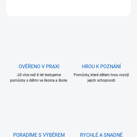
ZEPTAT SE
OVĚŘENO V PRAXI
HROU K POZNÁNÍ
Již více než 8 let testujeme
Pomůcky, které dětem hrou rozvíjí
pomůcky s dětmi ve školce a škole.
jejich schopnosti
PORADÍME S VÝBĚREM
RYCHLÉ A SNADNÉ