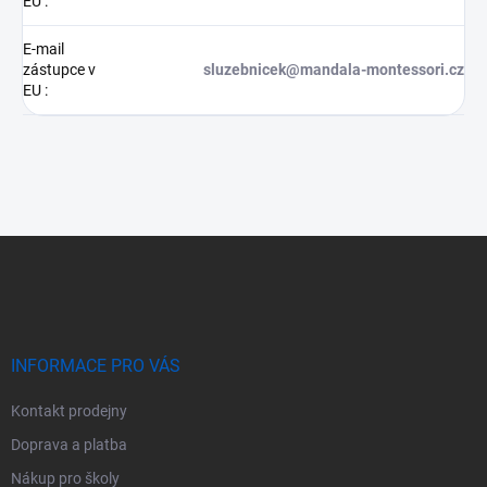
EU
:
E-mail
zástupce v
sluzebnicek@mandala-montessori.cz
EU
:
Z
á
p
a
t
í
INFORMACE PRO VÁS
Kontakt prodejny
Doprava a platba
Nákup pro školy