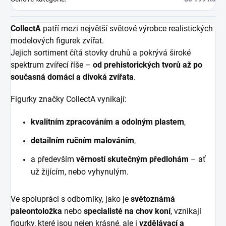
CollectA
patří mezi největší světové výrobce realistických
modelových figurek zvířat.
Jejich sortiment čítá stovky druhů a pokrývá široké
spektrum zvířecí říše –
od prehistorických tvorů až po
současná domácí a divoká zvířata
.
Figurky značky CollectA vynikají:
kvalitním zpracováním a odolným plastem
,
detailním ručním malováním
,
a především
věrností skutečným předlohám
– ať
už žijícím, nebo vyhynulým.
Ve spolupráci s odborníky, jako je
světoznámá
paleontoložka
nebo
specialisté na chov koní
, vznikají
figurky, které jsou nejen krásné, ale i
vzdělávací a