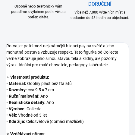
DORUČENÍ
Osobně nebo telefonicky vám
poradíme s výběrem podle věku a
Více než 7.000 výdejních míst s
potřeb dítěte.
dodáním do 48 hodin po objednání.
Rotvajler patří mezi nejznámější hlídací psy na světě a jeho
mohutná postava vzbuzuje respekt. Tato figurka od Collecta
věrně zobrazuje jeho silnou stavbu těla a klidný, ale pozorný
výraz. Ideální pro malé chovatele, pedagogy i sběratele.
⭐
Vlastnosti produktu:
•
Materiál:
Odolný plast bez ftalátů
•
Rozměry:
cca 9,5 × 7 cm
•
Ruční malování:
Ano
•
Realistické detaily:
Ano
•
Výrobce:
Collecta
•
Věk:
Vhodné od 3 let
•
Kde žije:
Celosvětově (domácí mazlíček)
⭐
Vzdělávací přínos: