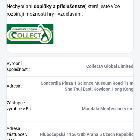
Nechybí ani
doplňky a příslušenství
, které ještě více
rozšiřují možnosti hry i vzdělávání.
Výrobní
CollectA Global Limited
společnost
:
Concordia Plaza 1 Science Museum Road Tsim
Adresa
:
Sha Tsui East, Kowloon Hong Kong
Zástupce
výrobce v EU
Mandala Montessori s.r.o.
:
Adresa
zástupce v
Hlubočepská 1156/38b Praha 5 Czech Republic