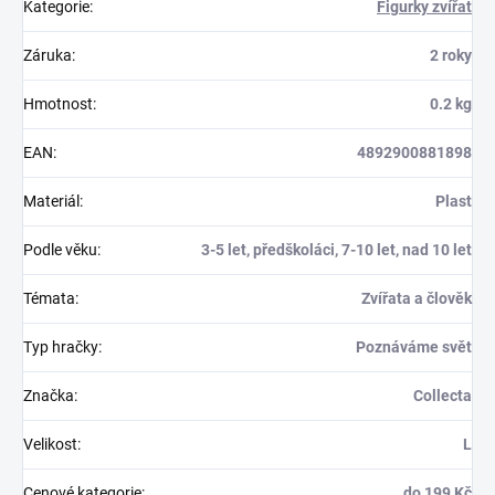
Kategorie
:
Figurky zvířat
Záruka
:
2 roky
Hmotnost
:
0.2 kg
EAN
:
4892900881898
Materiál
:
Plast
Podle věku
:
3-5 let, předškoláci, 7-10 let, nad 10 let
Témata
:
Zvířata a člověk
Typ hračky
:
Poznáváme svět
Značka
:
Collecta
Velikost
:
L
Cenové kategorie
:
do 199 Kč