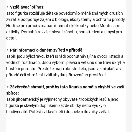
⭐
Vzdělávací přínos:
Tato figurka rozšiřuje dětské povědomí o méně známých druzích
zvířat a podporuje zájem o biologii, ekosystémy a ochranu přírody.
Hodí se pro práci s mapami, tematické koutky nebo Montessori
aktivity. Pomáhá rozvíjet slovní zásobu, soustředění a smysl pro
detail.
⭐
Pár informací o daném zvířeti v přírodě:
Tapíři jsou býložravci, kteří si rádi pochutnávají na ovoci, listech a
vodních rostlinách. Jsou výborní plavci a většinu dne tráví ukryti v
hustém porostu. Přestože mají robustní tělo, jsou velmi plaší a v
přírodě čelí ohrožení kvůli úbytku přirozeného prostředí.
⭐
Závěrečné shrnutí, proč by tato figurka neměla chybět ve vaší
sbírce:
Tapír jihoamerický je výjimečný obyvatel tropických lesů a jeho
figurka je skvělým doplňkem každé sbírky nebo výuky o
biodiverzitě. Potěší zvídavé děti i dospělé milovníky zvířat.