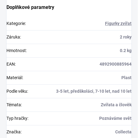
Doplňkové parametry
Kategorie
:
Figurky zvířat
Záruka
:
2 roky
Hmotnost
:
0.2 kg
EAN
:
4892900885964
Materiál
:
Plast
Podle věku
:
3-5 let, předškoláci, 7-10 let, nad 10 let
Témata
:
Zvířata a člověk
Typ hračky
:
Poznáváme svět
Značka
:
Collecta