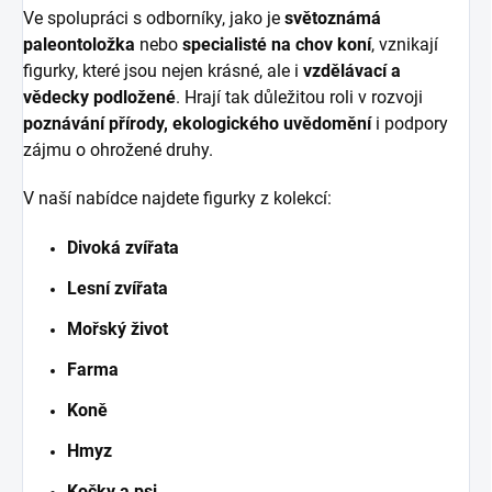
Ve spolupráci s odborníky, jako je
světoznámá
paleontoložka
nebo
specialisté na chov koní
, vznikají
figurky, které jsou nejen krásné, ale i
vzdělávací a
vědecky podložené
. Hrají tak důležitou roli v rozvoji
poznávání přírody, ekologického uvědomění
i podpory
zájmu o ohrožené druhy.
V naší nabídce najdete figurky z kolekcí:
Divoká zvířata
Lesní zvířata
Mořský život
Farma
Koně
Hmyz
Kočky a psi