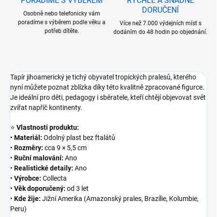
PORADÍME S VÝBĚREM
RYCHLÉ A SNADNÉ
DORUČENÍ
Osobně nebo telefonicky vám
poradíme s výběrem podle věku a
Více než 7.000 výdejních míst s
potřeb dítěte.
dodáním do 48 hodin po objednání.
Tapír jihoamerický je tichý obyvatel tropických pralesů, kterého
nyní můžete poznat zblízka díky této kvalitně zpracované figurce.
Je ideální pro děti, pedagogy i sběratele, kteří chtějí objevovat svět
zvířat napříč kontinenty.
⭐
Vlastnosti produktu:
•
Materiál:
Odolný plast bez ftalátů
•
Rozměry:
cca 9 × 5,5 cm
•
Ruční malování:
Ano
•
Realistické detaily:
Ano
•
Výrobce:
Collecta
•
Věk doporučený:
od 3 let
•
Kde žije:
Jižní Amerika (Amazonský prales, Brazílie, Kolumbie,
Peru)