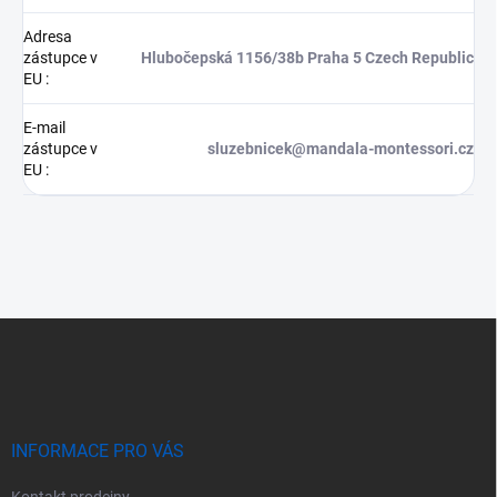
Adresa
zástupce v
Hlubočepská 1156/38b Praha 5 Czech Republic
EU
:
E-mail
zástupce v
sluzebnicek@mandala-montessori.cz
EU
:
Z
á
p
a
t
í
INFORMACE PRO VÁS
Kontakt prodejny