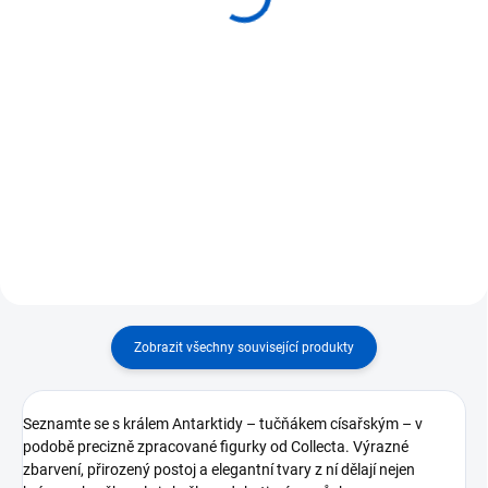
100 Kč
130 Kč
Do košíku
Do košíku
⭐ Detailně zpracovaná figurka
⭐ Dvojice mláďat tučňáka
tučňáka brýlového ⭐ Rozměr
císařského ve věrně ztvárněné
figurky cca 5,5 × 7,5 cm⭐ Typická
podobě⭐ Rozměr figurky cca 5,5
černobílá kresba s
× 5 cm⭐ Realistické držení těla a
charakteristickým okružím kolem
jemné zbarvení šedavého peří⭐
očí⭐ Vyrobeno z kvalitního,...
Vyrobeno z kvalitního a...
Zobrazit všechny související produkty
Seznamte se s králem Antarktidy – tučňákem císařským – v
podobě precizně zpracované figurky od Collecta. Výrazné
zbarvení, přirozený postoj a elegantní tvary z ní dělají nejen