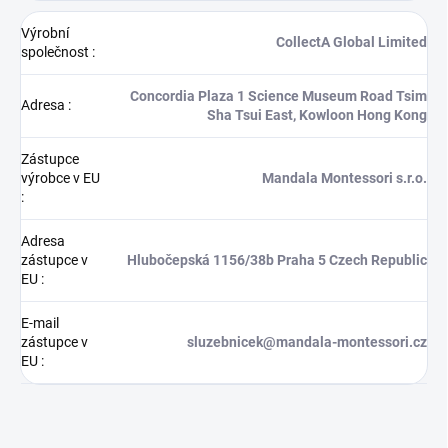
Výrobní
CollectA Global Limited
společnost
:
Concordia Plaza 1 Science Museum Road Tsim
Adresa
:
Sha Tsui East, Kowloon Hong Kong
Zástupce
výrobce v EU
Mandala Montessori s.r.o.
:
Adresa
zástupce v
Hlubočepská 1156/38b Praha 5 Czech Republic
EU
:
E-mail
zástupce v
sluzebnicek@mandala-montessori.cz
EU
: