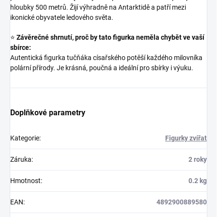
hloubky 500 metrů. Žijí výhradně na Antarktidě a patří mezi
ikonické obyvatele ledového světa.
⭐
Závěrečné shrnutí, proč by tato figurka neměla chybět ve vaší
sbírce:
Autentická figurka tučňáka císařského potěší každého milovníka
polární přírody. Je krásná, poučná a ideální pro sbírky i výuku.
Doplňkové parametry
Kategorie
:
Figurky zvířat
Záruka
:
2 roky
Hmotnost
:
0.2 kg
EAN
:
4892900889580