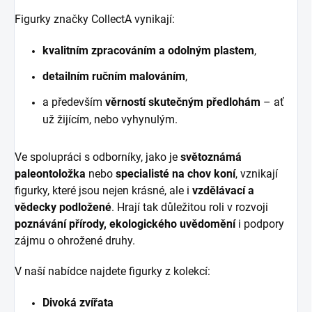
Figurky značky CollectA vynikají:
kvalitním zpracováním a odolným plastem
,
detailním ručním malováním
,
a především
věrností skutečným předlohám
– ať
už žijícím, nebo vyhynulým.
Ve spolupráci s odborníky, jako je
světoznámá
paleontoložka
nebo
specialisté na chov koní
, vznikají
figurky, které jsou nejen krásné, ale i
vzdělávací a
vědecky podložené
. Hrají tak důležitou roli v rozvoji
poznávání přírody, ekologického uvědomění
i podpory
zájmu o ohrožené druhy.
V naší nabídce najdete figurky z kolekcí:
Divoká zvířata