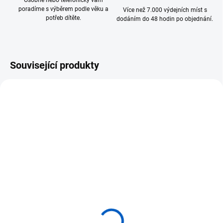
Osobně nebo telefonicky vám
poradíme s výběrem podle věku a
Více než 7.000 výdejních míst s
potřeb dítěte.
dodáním do 48 hodin po objednání.
Související produkty
SKLADEM
SKLADEM
(>5 KS)
(>5 KS)
COLLECTA figurka
COLLECTA figurka
Tučňák brýlový
Tučňák císařský mláďata