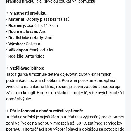
krásnou hračku, ale i skvělou edukativní pomůcku.
⭐
Vlastnosti produktu:
•
Materiál:
Odolný plast bez ftalátů
•
Rozměry:
cca 6,8 × 11,7 cm
•
Ruční malování:
Ano
•
Realistické detaily:
Ano
•
Výrobce:
Collecta
•
Věk doporučený:
od 3 let
•
Kde žije:
Antarktida
⭐
Vzdělávací přínos:
Tato figurka umožňuje dětem objevovat život v extrémních
podmínkách polárních oblastí. Pomáhá porozumět adaptaci
živočichů na chladné klima, rozšiřuje slovní zásobu a podporuje
zájem o ekologii. Hodí se do školních projektů, výukových koutků i
domácí výuky.
⭐
Pár informací o daném zvířeti v přírodě:
Tučňák císařský je největší druh tučňáka a výjimečný rodič. Samci
zahřívají vejce na nohou v mrazech až -60 °C, zatímco samice loví
potravu. Tito tučňáci jsou výborní plavci a dokážou se potopit i do