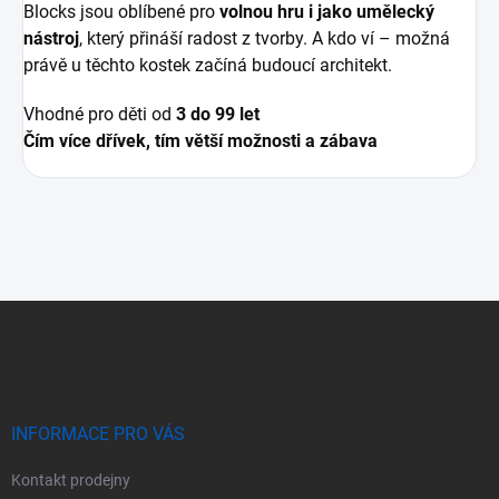
Blocks jsou oblíbené pro
volnou hru i jako umělecký
nástroj
, který přináší radost z tvorby. A kdo ví – možná
právě u těchto kostek začíná budoucí architekt.
Vhodné pro děti od
3 do 99 let
Čím více dřívek, tím větší možnosti a zábava
Z
á
p
a
t
í
INFORMACE PRO VÁS
Kontakt prodejny