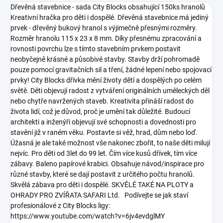
Dřevěná stavebnice - sada City Blocks obsahující 150ks hranolů
Kreativní hračka pro děti i dospělé. Dřevěná stavebnice má jediný
prvek - dřevěný bukový hranol s výjimečně přesnými rozměry.
Rozměr hranolu 115 x 23 x 8 mm. Díky přesnému zpracování a
rovnosti povrchu lze s tímto stavebním prvkem postavit
neobyčejně krásné a působivé stavby. Stavby drží pohromadě
pouze pomocí gravitačních sil a tření, žádné lepení nebo spojovací
prvky! City Blocks dřívka mění životy dětí a dospělých po celém
světě. Děti objevují radost z vytváření originálních uměleckých děl
nebo chytře navržených staveb. Kreativita přináší radost do
života lidí, což je důvod, proč je umění tak důležité. Budoucí
architekti a inženýři objevují své schopnosti a dovednosti pro
stavění již v raném věku. Postavte si věž, hrad, dům nebo loď.
Úžasná je ale také možnost vše nakonec zbořit, to naše děti milují
nejvíc. Pro děti od 3let do 99 let. Čím více kusů dřívek, tím více
zábavy. Baleno papírové krabici. Obsahuje návod/inspirace pro
různé stavby, které se dají postavit z určitého počtu hranolů.
Skvělá zábava pro děti i dospělé. SKVĚLÉ TAKÉ NA PLOTY a
OHRADY PRO ZVÍŘATA SAFARI Ltd. Podívejte se jak staví
profesionálové z City Blocks ligy:
https://www.youtube.com/watch?v=6jv4evdglMY