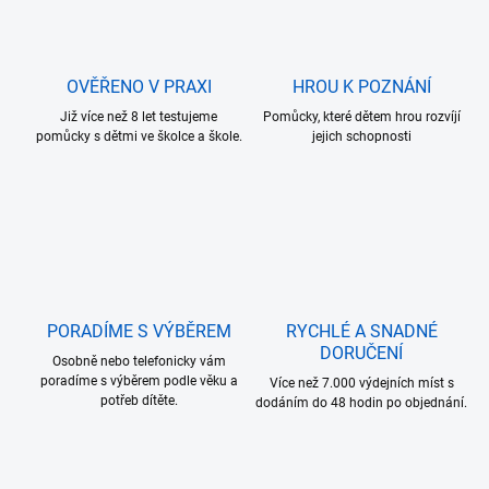
OVĚŘENO V PRAXI
HROU K POZNÁNÍ
Již více než 8 let testujeme
Pomůcky, které dětem hrou rozvíjí
pomůcky s dětmi ve školce a škole.
jejich schopnosti
PORADÍME S VÝBĚREM
RYCHLÉ A SNADNÉ
DORUČENÍ
Osobně nebo telefonicky vám
poradíme s výběrem podle věku a
Více než 7.000 výdejních míst s
potřeb dítěte.
dodáním do 48 hodin po objednání.