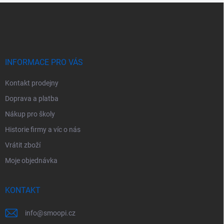
Z
á
p
a
t
í
INFORMACE PRO VÁS
Kontakt prodejny
Doprava a platba
Nákup pro školy
Historie firmy a víc o nás
Vrátit zboží
Moje objednávka
KONTAKT
info
@
smoopi.cz