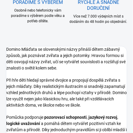
PORADÍME S VÝBĚREM
RYCHLÉ A SNADNÉ
DORUČENÍ
Osobně nebo telefonicky vám
poradíme s výběrem podle věku a
Více než 7.000 výdejních míst s
potřeb dítěte.
dodáním do 48 hodin po objednání.
Domino Mláďata se slovenskými názvy přináší dětem zábavný
způsob, jak poznávat zvířata a jejich potomky. Hravou formou si
děti osvojují názvy zvířat, učí se vytvářet souvislosti a rozšiřují své
znalosti o světě kolem sebe.
Při hře děti hledají správné dvojice a propojují dospělá zvířata s
jejich mláďaty. Díky realistickým ilustracím si snadněji zapamatují
vzhled jednotlivých druhů a lépe pochopí vztahy v přírodě. Domino
lze využít nejen jako klasickou hru, ale také při vzdělávacích
aktivitách doma, ve školce nebo ve škole.
Pomůcka podporuje
pozorovací schopnosti
,
jazykový rozvoj
,
logické uvažování
a pomáhá dětem vytvářet pozitivní vztah ke
zvířatům a přírodě. Díky jednoduchým pravidlům si ji oblíbí mladší i