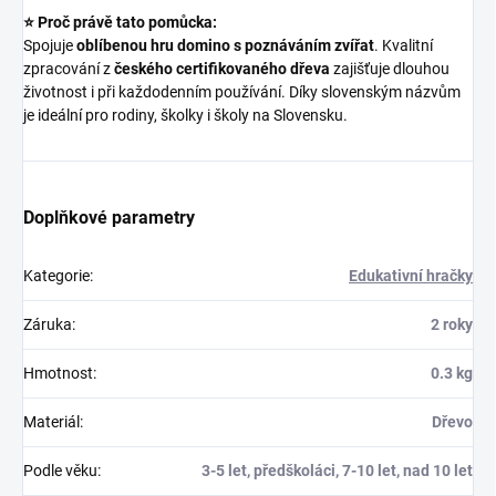
⭐ Proč právě tato pomůcka:
Spojuje
oblíbenou hru domino s poznáváním zvířat
. Kvalitní
zpracování z
českého certifikovaného dřeva
zajišťuje dlouhou
životnost i při každodenním používání. Díky slovenským názvům
je ideální pro rodiny, školky i školy na Slovensku.
Doplňkové parametry
Kategorie
:
Edukativní hračky
Záruka
:
2 roky
Hmotnost
:
0.3 kg
Materiál
:
Dřevo
Podle věku
:
3-5 let, předškoláci, 7-10 let, nad 10 let