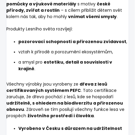
pomůcky a výukové materiály
s motivy
české
přírody, zvířat a rostlin
– s cílem přiblížit dětem svět
kolem nás tak, aby ho mohly
vnímat všemi smysly
.
Produkty Lesního světa rozvíjejí:
pozorovací schopnosti a přirozenou zvídavost
,
vztah k přírodě a porozumění ekosystémům,
a smysl pro
estetiku, detail a souvislosti v
krajině
.
Všechny výrobky jsou vyrobeny ze
dřeva z lesů
certifikovaných systémem PEFC
. Tato certifikace
zaručuje, že dřevo pochází z lesů, kde se hospodaří
udržitelně, s ohledem na biodiverzitu a přirozenou
obnovu
. Zároveň se tím posilují všechny funkce lesa ve
prospěch
životního prostředí i člověka
.
Vyrobeno v Česku s důrazem na udržitelnost