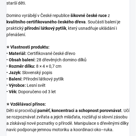
starší děti.
Domino vyrábějí v České republice
šikovné české ruce
z
kvalitního certifikovaného českého dřeva
. Součástí balení je
praktický
přírodní látkový pytlík
, který usnadňuje ukládání i
přenášení.
⭐ Vlastnosti produktu:
•
Materiál:
Certifikované české dřevo
•
Obsah balení:
28 dřevěných domino dílků
•
Rozměr dílku:
8 × 4 × 0,7 cm
•
Jazyk:
Slovenský popis
•
Balení:
Přírodní látkový pytlík
•
Výrobce:
Lesní svět
•
Věk:
Doporučeno od 3 let
⭐ Vzdělávací přínos:
Děti si procvičují
paměť, koncentraci a schopnost porovnávat
. Učí
se rozpoznávat zvířata a jejich mláďata, rozšiřují si slovní zásobu
a získávají nové poznatky o přírodě. Manipulace s dřevěnými dílky
navíc podporuje jemnou motoriku a koordinaci oko–ruka.