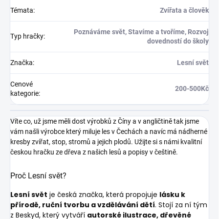
Témata
:
Zvířata a člověk
Poznáváme svět, Stavíme a tvoříme, Rozvoj
Typ hračky
:
dovedností do školy
Značka
:
Lesní svět
Cenové
200-500Kč
kategorie
:
Víte co, už jsme měli dost výrobků z Číny a v angličtině tak jsme
vám našli výrobce který miluje les v Čechách a navíc má nádherné
kresby zvířat, stop, stromů a jejich plodů. Užijte si s námi kvalitní
českou hračku ze dřeva z našich lesů a popisy v češtině.
Proč Lesní svět?
Lesní svět
je česká značka, která propojuje
lásku k
přírodě, ruční tvorbu a vzdělávání dětí
. Stojí za ní tým
z Beskyd, který vytváří
autorské ilustrace, dřevěné