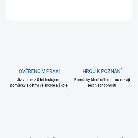
DETAILNÍ INFORMACE
ZEPTAT SE
OVĚŘENO V PRAXI
HROU K POZNÁNÍ
Již více než 8 let testujeme
Pomůcky, které dětem hrou rozvíjí
pomůcky s dětmi ve školce a škole.
jejich schopnosti