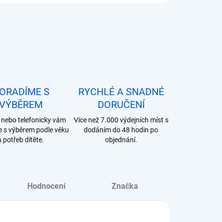
ORADÍME S
RYCHLÉ A SNADNÉ
VÝBĚREM
DORUČENÍ
nebo telefonicky vám
Více než 7.000 výdejních míst s
 s výběrem podle věku
dodáním do 48 hodin po
a potřeb dítěte.
objednání.
Hodnocení
Značka