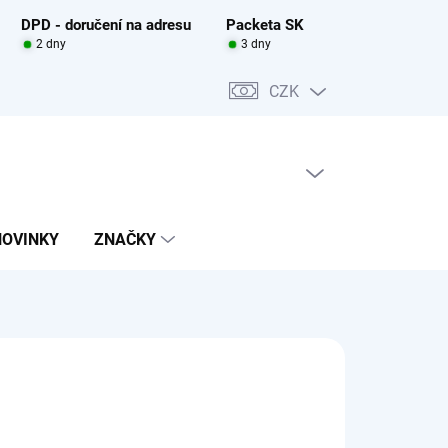
DPD - doručení na adresu
Packeta SK
2 dny
3 dny
CZK
PRÁZDNÝ KOŠÍK
NÁKUPNÍ
KOŠÍK
NOVINKY
ZNAČKY
9 Kč
DEM U DODAVATELE