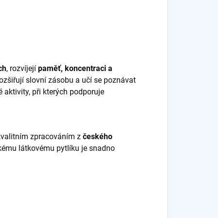
ch
, rozvíjejí
paměť, koncentraci a
 rozšiřují slovní zásobu a učí se poznávat
aktivity, při kterých podporuje
 kvalitním zpracováním z
českého
ckému látkovému pytlíku je snadno