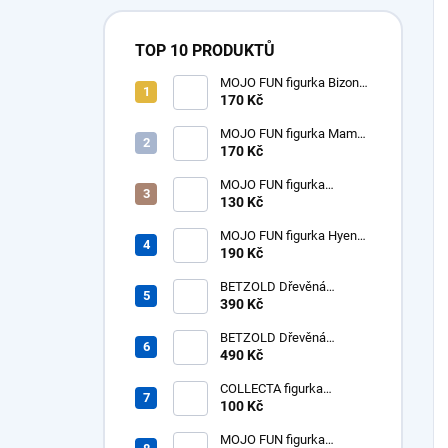
TOP 10 PRODUKTŮ
MOJO FUN figurka Bizon
americký samice
170 Kč
MOJO FUN figurka Mamut
mládě
170 Kč
MOJO FUN figurka
dinosaurus Tyrannosaurus
130 Kč
Rex mládě
MOJO FUN figurka Hyena
prehistorická - Hyaenodon
190 Kč
Gigas
BETZOLD Dřevěná
desítková soustava - tisíc -
390 Kč
1ks
BETZOLD Dřevěná
desítková soustava -
490 Kč
stovky - 10 ks
COLLECTA figurka
dinosaurus Tyrannosaurus
100 Kč
Rex mládě
MOJO FUN figurka