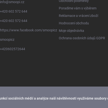
Obchodní podmínky
info
@
smoopi.cz
Poradíme vám s výběrem
+420 602 572 644
Reklamace a vrácení zboží
+420 602 572 644
Hodnocení obchodu
https://www.facebook.com/smoopicz
Moje objednávka
Ochrana osobních údajů GDPR
smoopicz
+420602572644
unkcí sociálních médií a analýze naší návštěvnosti využíváme soubory 