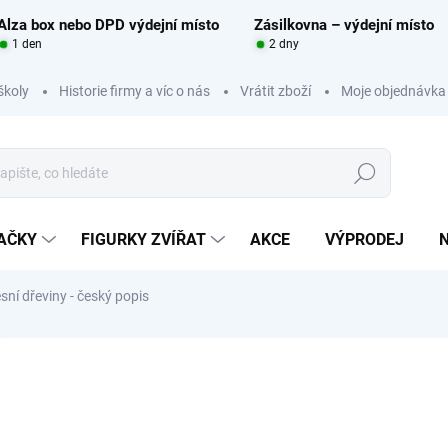
Alza box nebo DPD výdejní místo
Zásilkovna – výdejní místo
1 den
2 dny
školy
Historie firmy a víc o nás
Vrátit zboží
Moje objednávka
Hledat
RAČKY
FIGURKY ZVÍŘAT
AKCE
VÝPRODEJ
ní dřeviny - český popis
Neohodnoceno
Podrobnosti hodnocení
ZNAČKA:
LESNÍ SVĚT
59
Měrná
SKLA
cena: