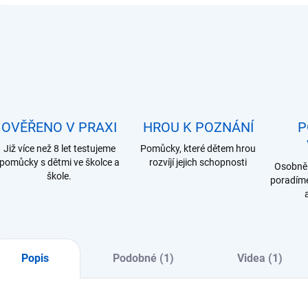
OVĚŘENO V PRAXI
HROU K POZNÁNÍ
P
Již více než 8 let testujeme
Pomůcky, které dětem hrou
pomůcky s dětmi ve školce a
rozvíjí jejich schopnosti
Osobně 
škole.
poradíme
Popis
Podobné (1)
Videa (1)