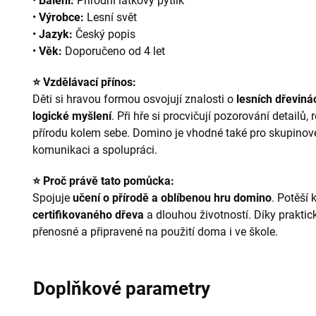
•
Balení:
Přírodní látkový pytlík
•
Výrobce:
Lesní svět
•
Jazyk:
Český popis
•
Věk:
Doporučeno od 4 let
⭐ Vzdělávací přínos:
Děti si hravou formou osvojují znalosti o
lesních dřeviná
logické myšlení
. Při hře si procvičují pozorování detailů,
přírodu kolem sebe. Domino je vhodné také pro skupinové 
komunikaci a spolupráci.
⭐ Proč právě tato pomůcka:
Spojuje
učení o přírodě a oblíbenou hru domino
. Potěší
certifikovaného dřeva
a dlouhou životností. Díky prakti
přenosné a připravené na použití doma i ve škole.
Doplňkové parametry