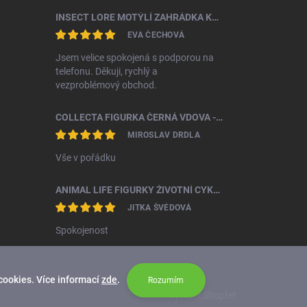
INSECT LORE MOTÝLÍ ZAHRÁDKA KOMPLETNÍ ŠKOLNÍ SADA (33 HOUSENEK)
EVA ČECHOVÁ
Jsem velice spokojená s podporou na
telefonu. Děkuji, rychlý a
vezproblémový obchod.
COLLECTA FIGURKA ČERNÁ VDOVA - SNOVAČKA JEDOVATÁ
MIROSLAV DRDLA
Vše v pořádku
ANIMAL LIFE FIGURKY ŽIVOTNÍ CYKLUS BROUK ROHÁČ
JITKA ŠVÉDOVÁ
Spokojenost
cookies. Více informací
zde
.
Rozumím
Vytvořil Shoptet