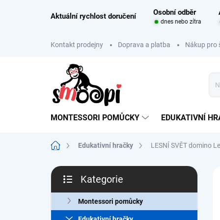
Přejít
Osobní odběr
na
Aktuální rychlost doručení
dnes nebo zítra
obsah
Kontakt prodejny
Doprava a platba
Nákup pro 
MONTESSORI POMŮCKY
EDUKATIVNÍ H
Domů
Edukativní hračky
LESNÍ SVĚT domino Les
P
Kategorie
o
Přeskočit
s
kategorie
t
Montessori pomůcky
r
Edukativní hračky