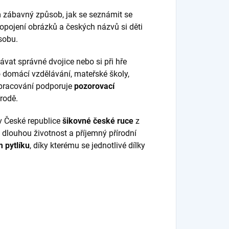
m zábavný způsob, jak se seznámit se
ropojení obrázků a českých názvů si děti
ásobu.
at správné dvojice nebo si při hře
 domácí vzdělávání, mateřské školy,
zpracování podporuje
pozorovací
írodě.
 v České republice
šikovné české ruce
z
je dlouhou životnost a příjemný přírodní
 pytlíku
, díky kterému se jednotlivé dílky