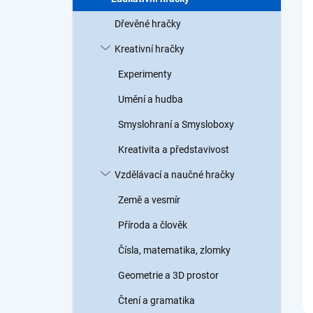
a
n
Dřevěné hračky
n
Kreativní hračky
í
p
Experimenty
a
n
Umění a hudba
e
Smyslohraní a Smysloboxy
l
Kreativita a představivost
Vzdělávací a naučné hračky
Země a vesmír
Příroda a člověk
Čísla, matematika, zlomky
Geometrie a 3D prostor
Čtení a gramatika