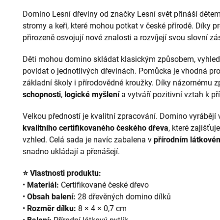
Domino Lesní dřeviny od značky Lesní svět přináší děte
stromy a keři, které mohou potkat v české přírodě. Díky p
přirozeně osvojují nové znalosti a rozvíjejí svou slovní z
Děti mohou domino skládat klasickým způsobem, vyhledáv
povídat o jednotlivých dřevinách. Pomůcka je vhodná pro
základní školy i přírodovědné kroužky. Díky názornému 
schopnosti
,
logické myšlení
a vytváří pozitivní vztah k př
Velkou předností je kvalitní zpracování. Domino vyrábějí
kvalitního certifikovaného českého dřeva
, které zajišťu
vzhled. Celá sada je navíc zabalena v
přírodním látkovém
snadno ukládají a přenášejí.
⭐ Vlastnosti produktu:
•
Materiál:
Certifikované české dřevo
•
Obsah balení:
28 dřevěných domino dílků
•
Rozměr dílku:
8 × 4 × 0,7 cm