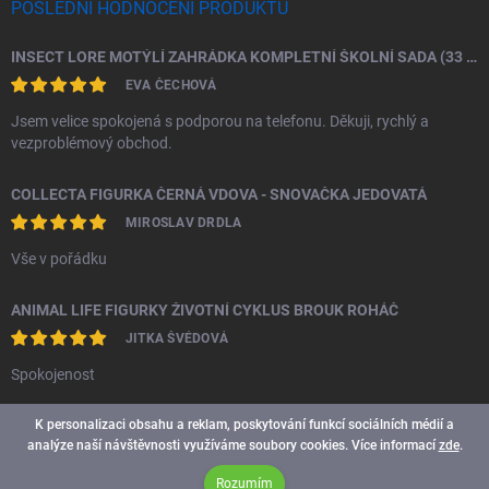
POSLEDNÍ HODNOCENÍ PRODUKTU
INSECT LORE MOTÝLÍ ZAHRÁDKA KOMPLETNÍ ŠKOLNÍ SADA (33 HOUSENEK)
EVA ČECHOVÁ
Jsem velice spokojená s podporou na telefonu. Děkuji, rychlý a
vezproblémový obchod.
COLLECTA FIGURKA ČERNÁ VDOVA - SNOVAČKA JEDOVATÁ
MIROSLAV DRDLA
Vše v pořádku
ANIMAL LIFE FIGURKY ŽIVOTNÍ CYKLUS BROUK ROHÁČ
JITKA ŠVÉDOVÁ
Spokojenost
K personalizaci obsahu a reklam, poskytování funkcí sociálních médií a
analýze naší návštěvnosti využíváme soubory cookies. Více informací
zde
.
Rozumím