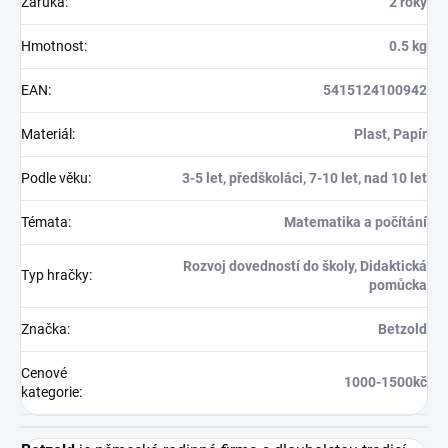
Záruka
:
2 roky
Hmotnost
:
0.5 kg
EAN
:
5415124100942
Materiál
:
Plast, Papír
Podle věku
:
3-5 let, předškoláci, 7-10 let, nad 10 let
Témata
:
Matematika a počítání
Rozvoj dovedností do školy, Didaktická
Typ hračky
:
pomůcka
Značka
:
Betzold
Cenové
1000-1500kč
kategorie
: