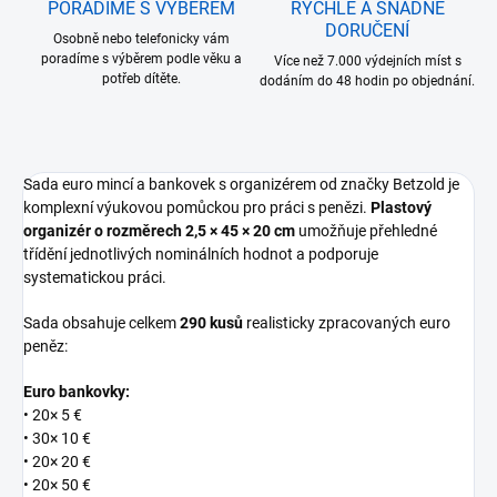
PORADÍME S VÝBĚREM
RYCHLÉ A SNADNÉ
DORUČENÍ
Osobně nebo telefonicky vám
poradíme s výběrem podle věku a
Více než 7.000 výdejních míst s
potřeb dítěte.
dodáním do 48 hodin po objednání.
Sada euro mincí a bankovek s organizérem od značky Betzold je
komplexní výukovou pomůckou pro práci s penězi.
Plastový
organizér o rozměrech 2,5 × 45 × 20 cm
umožňuje přehledné
třídění jednotlivých nominálních hodnot a podporuje
systematickou práci.
Sada obsahuje celkem
290 kusů
realisticky zpracovaných euro
peněz:
Euro bankovky:
• 20× 5 €
• 30× 10 €
• 20× 20 €
• 20× 50 €