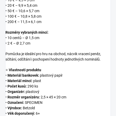
• 10 € – 9,5 × 5 cm
• 20 € – 9,9 × 5,4 cm
• 50 € – 10,6 × 5,7 cm
• 100 € – 10,8 × 5,8 cm
• 200 € – 11,5 × 6,1 cm
Rozměry vybraných mincí:
• 10 centů – Ø 1,5 cm
• 2 € – Ø 2,7 cm
Pomůcka je ideální pro hru na obchod, nácvik vracení peněz,
sčítání, odčítání i pochopení hodnoty jednotlivých nominálů.
⭐
Vlastnosti produktu
•
Materiál bankovek:
plastový papír
•
Materiál mincí:
plast
•
Počet kusů:
290 ks
•
Organizér:
plastový
•
Rozměr organizéru:
2,5 × 45 × 20 cm
•
Označení:
SPECIMEN
•
Výrobce:
Betzold
•
Věk doporučený:
6+