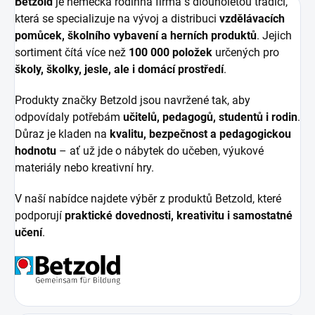
Betzold
je německá rodinná firma s dlouholetou tradicí,
která se specializuje na vývoj a distribuci
vzdělávacích
pomůcek, školního vybavení a herních produktů
. Jejich
sortiment čítá více než
100 000 položek
určených pro
školy, školky, jesle, ale i domácí prostředí
.
Produkty značky Betzold jsou navržené tak, aby
odpovídaly potřebám
učitelů, pedagogů, studentů i rodin
.
Důraz je kladen na
kvalitu, bezpečnost a pedagogickou
hodnotu
– ať už jde o nábytek do učeben, výukové
materiály nebo kreativní hry.
V naší nabídce najdete výběr z produktů Betzold, které
podporují
praktické dovednosti, kreativitu i samostatné
učení
.