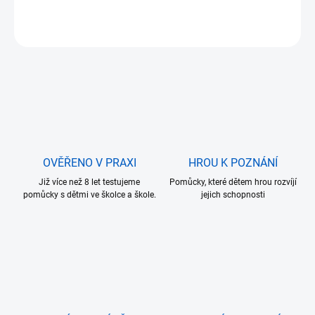
DETAILNÍ INFORMACE
ZEPTAT SE
OVĚŘENO V PRAXI
HROU K POZNÁNÍ
Již více než 8 let testujeme
Pomůcky, které dětem hrou rozvíjí
pomůcky s dětmi ve školce a škole.
jejich schopnosti