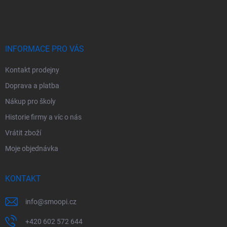
á
p
a
t
í
INFORMACE PRO VÁS
Kontakt prodejny
Doprava a platba
Nákup pro školy
Historie firmy a víc o nás
Vrátit zboží
Moje objednávka
KONTAKT
info
@
smoopi.cz
+420 602 572 644