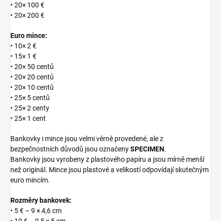
• 20× 100 €
• 20× 200 €
Euro mince:
• 10× 2 €
• 15× 1 €
• 20× 50 centů
• 20× 20 centů
• 20× 10 centů
• 25× 5 centů
• 25× 2 centy
• 25× 1 cent
Bankovky i mince jsou velmi věrně provedené, ale z
bezpečnostních důvodů jsou označeny
SPECIMEN
.
Bankovky jsou vyrobeny z plastového papíru a jsou mírně menší
než originál. Mince jsou plastové a velikostí odpovídají skutečným
euro mincím.
Rozměry bankovek:
• 5 € – 9 × 4,6 cm