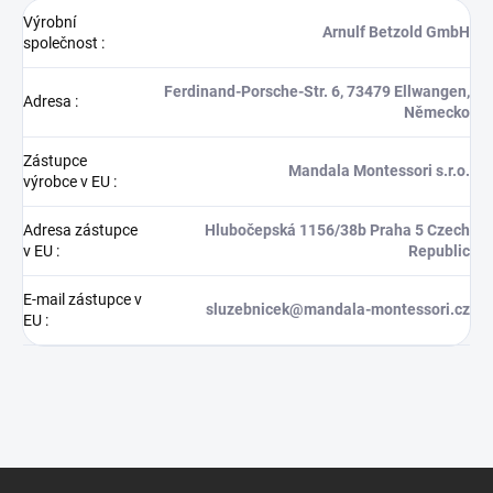
Výrobní
Arnulf Betzold GmbH
společnost
:
Ferdinand-Porsche-Str. 6, 73479 Ellwangen,
Adresa
:
Německo
Zástupce
Mandala Montessori s.r.o.
výrobce v EU
:
Adresa zástupce
Hlubočepská 1156/38b Praha 5 Czech
v EU
:
Republic
E-mail zástupce v
sluzebnicek@mandala-montessori.cz
EU
:
Z