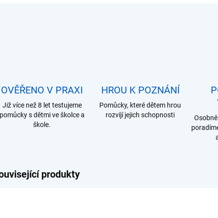
OVĚŘENO V PRAXI
HROU K POZNÁNÍ
P
Již více než 8 let testujeme
Pomůcky, které dětem hrou
pomůcky s dětmi ve školce a
rozvíjí jejich schopnosti
Osobně 
škole.
poradíme
ouvisející produkty
A052