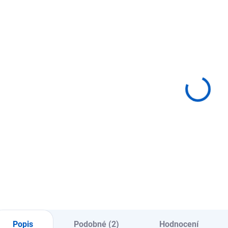
SKLADEM
(1 KS)
ADENA
MONTESSORI
Karty k
základnám pro
490 Kč
geometrická
tělesa
Do košíku
Popis
Podobné (2)
Hodnocení