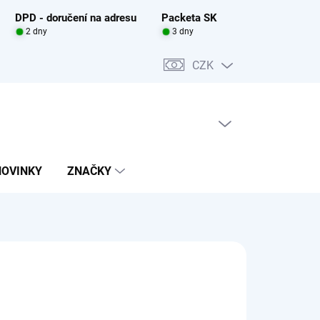
DPD - doručení na adresu
Packeta SK
2 dny
3 dny
CZK
PRÁZDNÝ KOŠÍK
NÁKUPNÍ
KOŠÍK
NOVINKY
ZNAČKY
0 Kč
ADEM
(5 KS)