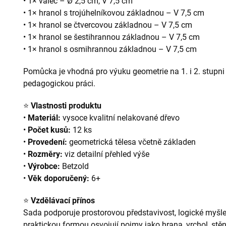
• 1× válec – Ø 2,5 cm, V 7,5 cm
• 1× hranol s trojúhelníkovou základnou – V 7,5 cm
• 1× hranol se čtvercovou základnou – V 7,5 cm
• 1× hranol se šestihrannou základnou – V 7,5 cm
• 1× hranol s osmihrannou základnou – V 7,5 cm
Pomůcka je vhodná pro výuku geometrie na 1. i 2. stupni
pedagogickou práci.
⭐
Vlastnosti produktu
•
Materiál:
vysoce kvalitní nelakované dřevo
•
Počet kusů:
12 ks
•
Provedení:
geometrická tělesa včetně základen
•
Rozměry:
viz detailní přehled výše
•
Výrobce:
Betzold
•
Věk doporučený:
6+
⭐
Vzdělávací přínos
Sada podporuje prostorovou představivost, logické myšlen
praktickou formou osvojují pojmy jako hrana, vrchol, stě