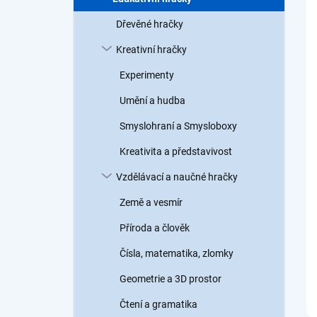
a
n
Dřevěné hračky
n
Kreativní hračky
í
p
Experimenty
a
n
Umění a hudba
e
Smyslohraní a Smysloboxy
l
Kreativita a představivost
Vzdělávací a naučné hračky
Země a vesmír
Příroda a člověk
Čísla, matematika, zlomky
Geometrie a 3D prostor
Čtení a gramatika