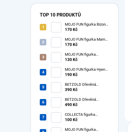
TOP 10 PRODUKTŮ
MOJO FUN figurka Bizon
americký samice
170 Kč
MOJO FUN figurka Mamut
mládě
170 Kč
MOJO FUN figurka
dinosaurus Tyrannosaurus
130 Kč
Rex mládě
MOJO FUN figurka Hyena
prehistorická - Hyaenodon
190 Kč
Gigas
BETZOLD Dřevěná
desítková soustava - tisíc -
390 Kč
1ks
BETZOLD Dřevěná
desítková soustava -
490 Kč
stovky - 10 ks
COLLECTA figurka
dinosaurus Tyrannosaurus
100 Kč
Rex mládě
MOJO FUN figurka