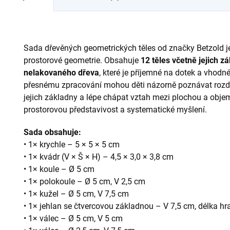
Sada dřevěných geometrických těles od značky Betzold j
prostorové geometrie. Obsahuje
12 těles včetně jejich z
nelakovaného dřeva
, které je příjemné na dotek a vhodn
přesnému zpracování mohou děti názorně poznávat rozdíl
jejich základny a lépe chápat vztah mezi plochou a obj
prostorovou představivost a systematické myšlení.
Sada obsahuje:
• 1× krychle – 5 × 5 × 5 cm
• 1× kvádr (V × Š × H) – 4,5 × 3,0 × 3,8 cm
• 1× koule – Ø 5 cm
• 1× polokoule – Ø 5 cm, V 2,5 cm
• 1× kužel – Ø 5 cm, V 7,5 cm
• 1× jehlan se čtvercovou základnou – V 7,5 cm, délka h
• 1× válec – Ø 5 cm, V 5 cm