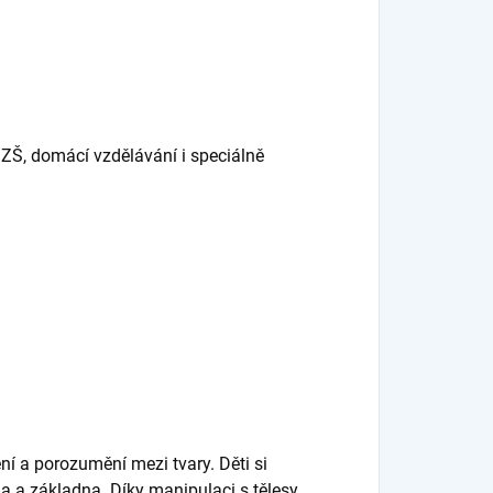
 ZŠ, domácí vzdělávání i speciálně
í a porozumění mezi tvary. Děti si
na a základna. Díky manipulaci s tělesy