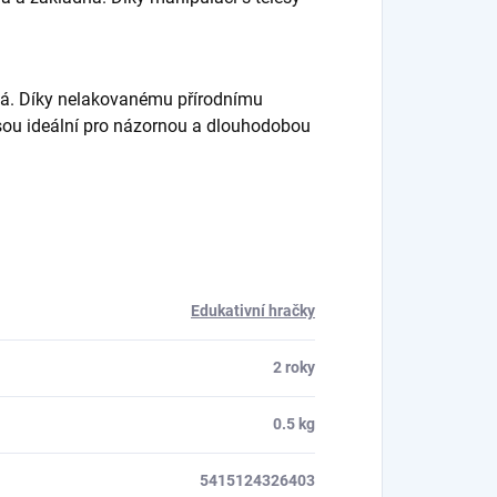
ná. Díky nelakovanému přírodnímu
Jsou ideální pro názornou a dlouhodobou
Edukativní hračky
2 roky
0.5 kg
5415124326403