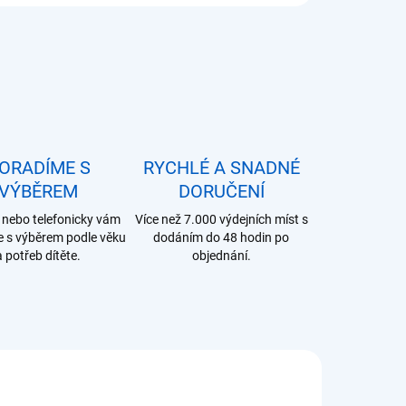
ORADÍME S
RYCHLÉ A SNADNÉ
VÝBĚREM
DORUČENÍ
nebo telefonicky vám
Více než 7.000 výdejních míst s
 s výběrem podle věku
dodáním do 48 hodin po
a potřeb dítěte.
objednání.