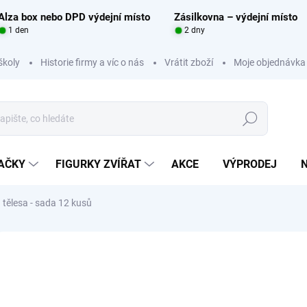
Alza box nebo DPD výdejní místo
Zásilkovna – výdejní místo
1 den
2 dny
školy
Historie firmy a víc o nás
Vrátit zboží
Moje objednávka
Hledat
RAČKY
FIGURKY ZVÍŘAT
AKCE
VÝPRODEJ
ělesa - sada 12 kusů
Neohodnoceno
Podrobnosti hodnocení
ZNAČKA:
BETZOLD
51
Měrná
SKL
cena: