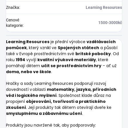
Značka
:
Learning Resources
Cenové
1500-3000kč
kategorie
:
Learning Resources
je přední výrobce
vzdělávacích
pomůcek
, který vznikl ve
Spojených státech
a působí
také v Evropě prostřednictvím své
britské pobočky
. Od
roku
1994
vyvíjí
kvalitní výukové materiály
, které
pomáhají dětem
učit se prostřednictvím hry
– ať už
doma, nebo ve škole
.
Hračky a sady Learning Resources podporují rozvoj
dovedností v oblasti
matematiky, jazyka, přírodních
věd i logického myšlení
. Společnost klade důraz na
propojení
objevování, tvořivosti a praktického
zkoušení
. Její produkty tak dětem otevírají dveře ke
smysluplnému a zábavnému učení
.
Produkty jsou navržené tak, aby podporovaly: