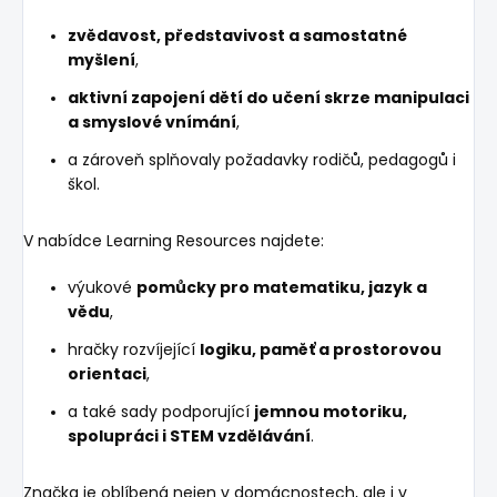
zvědavost, představivost a samostatné
myšlení
,
aktivní zapojení dětí do učení skrze manipulaci
a smyslové vnímání
,
a zároveň splňovaly požadavky rodičů, pedagogů i
škol.
V nabídce Learning Resources najdete:
výukové
pomůcky pro matematiku, jazyk a
vědu
,
hračky rozvíjející
logiku, paměť a prostorovou
orientaci
,
a také sady podporující
jemnou motoriku,
spolupráci i STEM vzdělávání
.
Značka je oblíbená nejen v domácnostech, ale i v