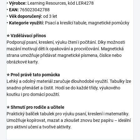
•
Výrobce:
Learning Resources, kód LER4278
•
EAN:
765023042788
•
Věk doporučený:
od 3 let
•
Kategorie využití:
Psací a kreslící tabule, magnetické pomůcky
⭐ Vzdělávací přínos
Podporují psaní, kreslení, výuku čtení i počítání. Díky možnosti
mazání motivují děti k opakování a procvičování. Magnetická
strana umožňuje přidávat magnetické písmena, číslice nebo
obrázkové karty.
⭐ Proč právě tato pomůcka
Lehký a odolný materiál zaručuje dlouhodobé využití. Tabulky lze
snadno přenášet a čistit. Hodí se do každé třídy, výukového
koutku i pro domácí použití.
⭐ Shrnutí pro rodiče a učitele
Praktický balíček tabulek pro výuku psaní, kreslení i matematiky.
Umožňuje kopírovat, mazat a zkoušet znovu bez papíru – ideální
pro aktivní učení a tvořivé aktivity.