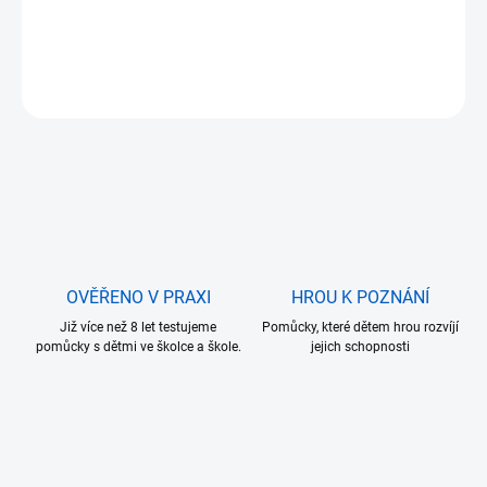
⭐ Doporučeno pro děti od 3 let
DETAILNÍ INFORMACE
ZEPTAT SE
OVĚŘENO V PRAXI
HROU K POZNÁNÍ
Již více než 8 let testujeme
Pomůcky, které dětem hrou rozvíjí
pomůcky s dětmi ve školce a škole.
jejich schopnosti