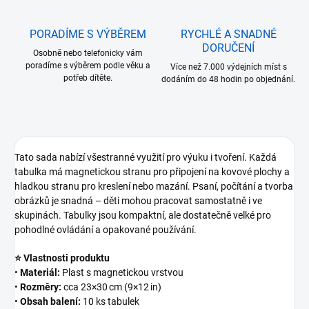
PORADÍME S VÝBĚREM
RYCHLÉ A SNADNÉ
DORUČENÍ
Osobně nebo telefonicky vám
poradíme s výběrem podle věku a
Více než 7.000 výdejních míst s
potřeb dítěte.
dodáním do 48 hodin po objednání.
Tato sada nabízí všestranné využití pro výuku i tvoření. Každá
tabulka má magnetickou stranu pro připojení na kovové plochy a
hladkou stranu pro kreslení nebo mazání. Psaní, počítání a tvorba
obrázků je snadná – děti mohou pracovat samostatně i ve
skupinách. Tabulky jsou kompaktní, ale dostatečně velké pro
pohodlné ovládání a opakované používání.
⭐ Vlastnosti produktu
•
Materiál:
Plast s magnetickou vrstvou
•
Rozměry:
cca 23×30 cm (9×12 in)
•
Obsah balení:
10 ks tabulek