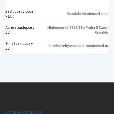
:
Zástupce výrobce
Mandala Montessori s.r.o.
v EU
:
Adresa zástupce v
Hlubočepská 1156/38b Praha 5 Czech
EU
:
Republic
E-mail zástupce v
sluzebnicek@mandala-montessori.cz
EU
:
Z
á
p
a
t
í
INFORMACE PRO VÁS