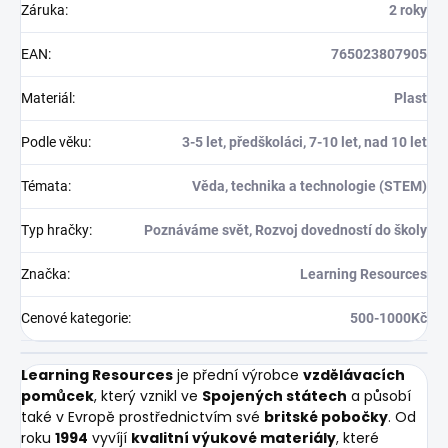
Záruka
:
2 roky
EAN
:
765023807905
Materiál
:
Plast
Podle věku
:
3-5 let, předškoláci, 7-10 let, nad 10 let
Témata
:
Věda, technika a technologie (STEM)
Typ hračky
:
Poznáváme svět, Rozvoj dovedností do školy
Značka
:
Learning Resources
Cenové kategorie
:
500-1000Kč
Learning Resources
je přední výrobce
vzdělávacích
pomůcek
, který vznikl ve
Spojených státech
a působí
také v Evropě prostřednictvím své
britské pobočky
. Od
roku
1994
vyvíjí
kvalitní výukové materiály
, které