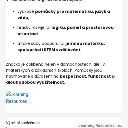
výukové
pomůcky pro matematiku, jazyk a
vědu
,
hračky rozvíjející
logiku, paměť a prostorovou
orientaci
,
a také sady podporující
jemnou motoriku,
spolupráci i STEM vzdělávání
.
Značka je oblíbená nejen v domácnostech, ale i v
mateřských a základních školách. Pomůcky jsou
navrhované s důrazem na
bezpečnost, funkčnost a
dlouhodobou využitelnost
.
Výrobní společnost
Learning Resources Inc.