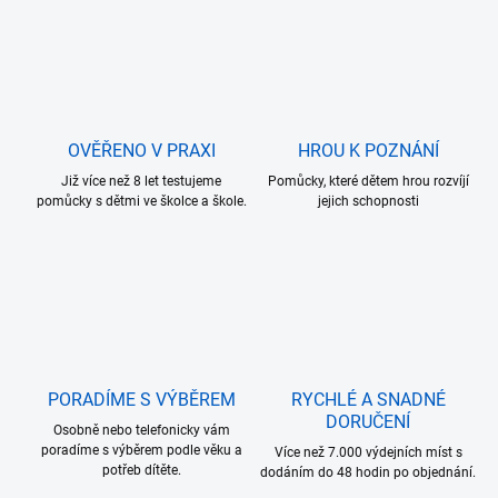
OVĚŘENO V PRAXI
HROU K POZNÁNÍ
Již více než 8 let testujeme
Pomůcky, které dětem hrou rozvíjí
pomůcky s dětmi ve školce a škole.
jejich schopnosti
PORADÍME S VÝBĚREM
RYCHLÉ A SNADNÉ
DORUČENÍ
Osobně nebo telefonicky vám
poradíme s výběrem podle věku a
Více než 7.000 výdejních míst s
potřeb dítěte.
dodáním do 48 hodin po objednání.