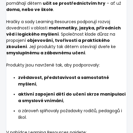
pomáhají dětem
učit se prostřednictvím hry
– ať už
doma, nebo ve škole
.
Hračky a sady Learning Resources podporují rozvoj
dovedností v oblasti
matematiky, jazyka, přírodních
věd i logického myšlení
. Společnost klade důraz na
propojení
objevování, tvořivosti a praktického
zkoušení
. Její produkty tak dětem otevírají dveře ke
smysluplnému a zábavnému učení
.
Produkty jsou navržené tak, aby podporovaly:
zvědavost, představivost a samostatné
myšlení
,
aktivní zapojení dětí do učení skrze manipulaci
a smyslové vnímání
,
a zároveň splňovaly požadavky rodičů, pedagogů i
škol.
V nabídce Learning Resources najdete: