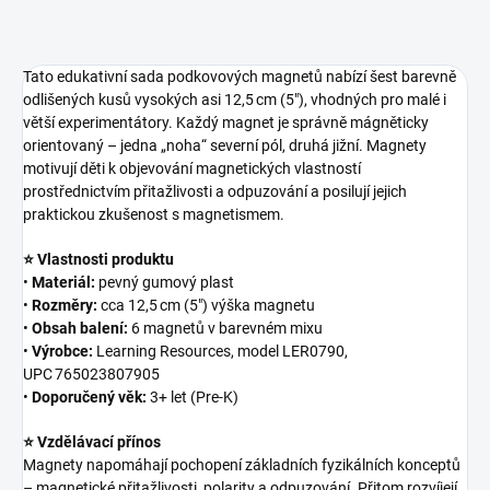
Tato edukativní sada podkovových magnetů nabízí šest barevně
odlišených kusů vysokých asi 12,5 cm (5″), vhodných pro malé i
větší experimentátory. Každý magnet je správně mágněticky
orientovaný – jedna „noha“ severní pól, druhá jižní. Magnety
motivují děti k objevování magnetických vlastností
prostřednictvím přitažlivosti a odpuzování a posilují jejich
praktickou zkušenost s magnetismem.
⭐ Vlastnosti produktu
•
Materiál:
pevný gumový plast
•
Rozměry:
cca 12,5 cm (5″) výška magnetu
•
Obsah balení:
6 magnetů v barevném mixu
•
Výrobce:
Learning Resources, model LER0790,
UPC 765023807905
•
Doporučený věk:
3+ let (Pre‑K)
⭐ Vzdělávací přínos
Magnety napomáhají pochopení základních fyzikálních konceptů
– magnetické přitažlivosti, polarity a odpuzování. Přitom rozvíjejí