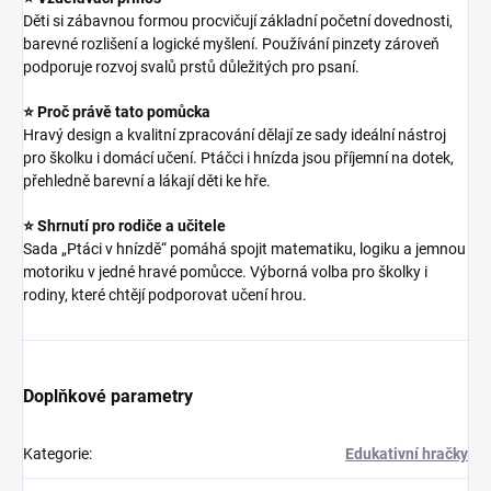
Děti si zábavnou formou procvičují základní početní dovednosti,
barevné rozlišení a logické myšlení. Používání pinzety zároveň
podporuje rozvoj svalů prstů důležitých pro psaní.
⭐ Proč právě tato pomůcka
Hravý design a kvalitní zpracování dělají ze sady ideální nástroj
pro školku i domácí učení. Ptáčci i hnízda jsou příjemní na dotek,
přehledně barevní a lákají děti ke hře.
⭐ Shrnutí pro rodiče a učitele
Sada „Ptáci v hnízdě“ pomáhá spojit matematiku, logiku a jemnou
motoriku v jedné hravé pomůcce. Výborná volba pro školky i
rodiny, které chtějí podporovat učení hrou.
Doplňkové parametry
Kategorie
:
Edukativní hračky