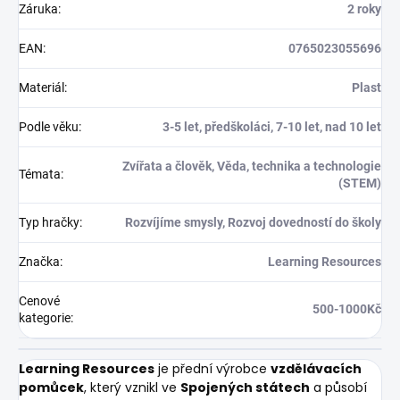
Záruka
:
2 roky
EAN
:
0765023055696
Materiál
:
Plast
Podle věku
:
3-5 let, předškoláci, 7-10 let, nad 10 let
Zvířata a člověk, Věda, technika a technologie
Témata
:
(STEM)
Typ hračky
:
Rozvíjíme smysly, Rozvoj dovedností do školy
Značka
:
Learning Resources
Cenové
500-1000Kč
kategorie
:
Learning Resources
je přední výrobce
vzdělávacích
pomůcek
, který vznikl ve
Spojených státech
a působí