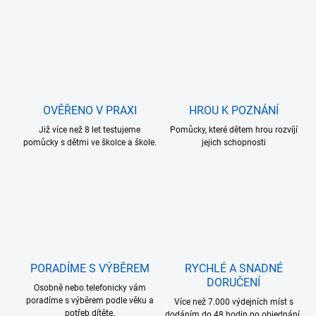
OVĚŘENO V PRAXI
HROU K POZNÁNÍ
Již více než 8 let testujeme
Pomůcky, které dětem hrou rozvíjí
pomůcky s dětmi ve školce a škole.
jejich schopnosti
PORADÍME S VÝBĚREM
RYCHLÉ A SNADNÉ
DORUČENÍ
Osobně nebo telefonicky vám
poradíme s výběrem podle věku a
Více než 7.000 výdejních míst s
potřeb dítěte.
dodáním do 48 hodin po objednání.