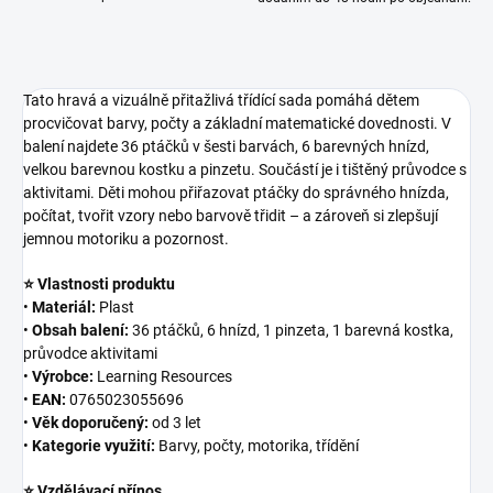
Tato hravá a vizuálně přitažlivá třídící sada pomáhá dětem
procvičovat barvy, počty a základní matematické dovednosti. V
balení najdete 36 ptáčků v šesti barvách, 6 barevných hnízd,
velkou barevnou kostku a pinzetu. Součástí je i tištěný průvodce s
aktivitami. Děti mohou přiřazovat ptáčky do správného hnízda,
počítat, tvořit vzory nebo barvově třidit – a zároveň si zlepšují
jemnou motoriku a pozornost.
⭐ Vlastnosti produktu
•
Materiál:
Plast
•
Obsah balení:
36 ptáčků, 6 hnízd, 1 pinzeta, 1 barevná kostka,
průvodce aktivitami
•
Výrobce:
Learning Resources
•
EAN:
0765023055696
•
Věk doporučený:
od 3 let
•
Kategorie využití:
Barvy, počty, motorika, třídění
⭐ Vzdělávací přínos