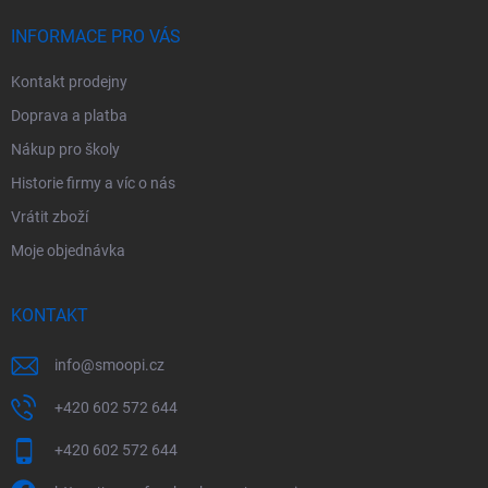
t
í
INFORMACE PRO VÁS
Kontakt prodejny
Doprava a platba
Nákup pro školy
Historie firmy a víc o nás
Vrátit zboží
Moje objednávka
KONTAKT
info
@
smoopi.cz
+420 602 572 644
+420 602 572 644