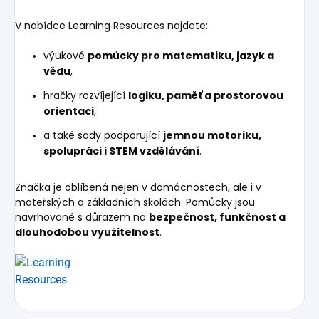
V nabídce Learning Resources najdete:
výukové
pomůcky pro matematiku, jazyk a
vědu
,
hračky rozvíjející
logiku, paměť a prostorovou
orientaci
,
a také sady podporující
jemnou motoriku,
spolupráci i STEM vzdělávání
.
Značka je oblíbená nejen v domácnostech, ale i v
mateřských a základních školách. Pomůcky jsou
navrhované s důrazem na
bezpečnost, funkčnost a
dlouhodobou využitelnost
.