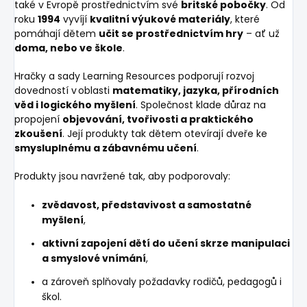
také v Evropě prostřednictvím své
britské pobočky
. Od
roku
1994
vyvíjí
kvalitní výukové materiály
, které
pomáhají dětem
učit se prostřednictvím hry
– ať už
doma, nebo ve škole
.
Hračky a sady Learning Resources podporují rozvoj
dovedností v oblasti
matematiky, jazyka, přírodních
věd i logického myšlení
. Společnost klade důraz na
propojení
objevování, tvořivosti a praktického
zkoušení
. Její produkty tak dětem otevírají dveře ke
smysluplnému a zábavnému učení
.
Produkty jsou navržené tak, aby podporovaly:
zvědavost, představivost a samostatné
myšlení
,
aktivní zapojení dětí do učení skrze manipulaci
a smyslové vnímání
,
a zároveň splňovaly požadavky rodičů, pedagogů i
škol.