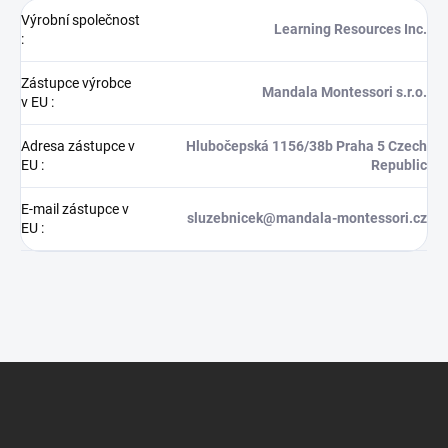
Výrobní společnost
Learning Resources Inc.
:
Zástupce výrobce
Mandala Montessori s.r.o.
v EU
:
Adresa zástupce v
Hlubočepská 1156/38b Praha 5 Czech
EU
:
Republic
E-mail zástupce v
sluzebnicek@mandala-montessori.cz
EU
:
Z
á
p
a