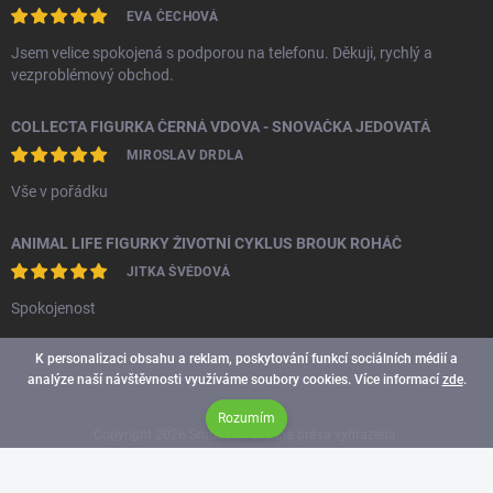
EVA ČECHOVÁ
Jsem velice spokojená s podporou na telefonu. Děkuji, rychlý a
vezproblémový obchod.
COLLECTA FIGURKA ČERNÁ VDOVA - SNOVAČKA JEDOVATÁ
MIROSLAV DRDLA
Vše v pořádku
ANIMAL LIFE FIGURKY ŽIVOTNÍ CYKLUS BROUK ROHÁČ
JITKA ŠVÉDOVÁ
Spokojenost
K personalizaci obsahu a reklam, poskytování funkcí sociálních médií a
analýze naší návštěvnosti využíváme soubory cookies. Více informací
zde
.
Rozumím
Copyright 2026
Smoopi
. Všechna práva vyhrazena.
Vytvořil Shoptet