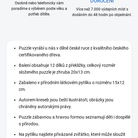
DORUČENÍ
Osobně nebo telefonicky vám
poradíme s výběrem podle věku a
Více než 7.000 výdejních míst s
potřeb dítěte.
dodáním do 48 hodin po objednání.
Puzzle vyrábí u nás v dílně české ruce z kvalitního českého
certifikovaného dřeva.
Balení obsahuje 12 dílků z překližky, celkový rozměr
složeného puzzle je zhruba 20x13 cm.
Zabaleno v přírodním látkovém pytlíku o rozměru 15x12
cm.
Autorem kreseb jsou čeští ilustrátoři, obrázky jsou
chráněny autorskými právy.
Puzzle zábavnou a hravou formou seznamují děti i dospělé
s přírodou.
Na pytlíku najdete přivázané zvířátko, které může sloužit