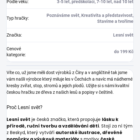
Podle věku
:
3-5 let, předškoláci, 7-10 let, nad 10 let
Poznáváme svět, Kreativita a představivost,
Typ hračky
:
Stavíme a tvoříme
Značka
:
Lesní svět
Cenové
do 199 Kč
kategorie
:
Víte co, už jsme měli dost výrobků z Číny a v angličtině tak jsme
vám našli výrobce který miluje les v Čechách a navíc má nádherné
kresby zvířat, stop, stromů a jejich plodů. Užijte si s námi kvalitní
českou hračku ze dřeva z našich lesů a popisy v češtině.
Proč Lesní svět?
Lesní svět
je česká značka, která propojuje
lásku k
přírodě, ruční tvorbu a vzdělávání dětí
. Stojí za ní tým
z Beskyd, který vytváří
autorské ilustrace, dřevěné
pomůcky a výukové materiály
s motivy
české