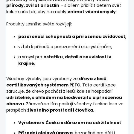
přírody, zvířat a rostlin
– s cílem přiblížit dětem svět
kolem nás tak, aby ho mohly
vnímat všemi smysly
.
Produkty Lesního světa rozvíjejí:
pozorovací schopnosti a přirozenou zvídavost
,
vztah k přírodě a porozumění ekosystémům,
a smysl pro
estetiku, detail a souvislosti v
krajině
.
Všechny výrobky jsou vyrobeny ze
dřeva z lesů
certifikovaných systémem PEFC
. Tato certifikace
zaručuje, že dřevo pochází z lesů, kde se hospodaří
udržitelně, s ohledem na biodiverzitu a přirozenou
obnovu
. Zároveň se tím posilují všechny funkce lesa ve
prospěch
životního prostředí i člověka
.
Vyrobeno v Česku s důrazem na udržitelnost
Přírodní olejová úprava
, bezpečná pro děti i