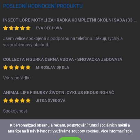
POSLEDNÍ HODNOCENÍ PRODUKTU
INSECT LORE MOTÝLÍ ZAHRÁDKA KOMPLETNÍ ŠKOLNÍ SADA (33 HOUSENEK)
EVA ČECHOVÁ
Jsem velice spokojená s podporou na telefonu. Děkuji, rychlý a
vezproblémový obchod.
COLLECTA FIGURKA ČERNÁ VDOVA - SNOVAČKA JEDOVATÁ
MIROSLAV DRDLA
Vše v pořádku
ANIMAL LIFE FIGURKY ŽIVOTNÍ CYKLUS BROUK ROHÁČ
JITKA ŠVÉDOVÁ
Spokojenost
K personalizaci obsahu a reklam, poskytování funkcí sociálních médií a
analýze naší návštěvnosti využíváme soubory cookies. Více informací
zde
.