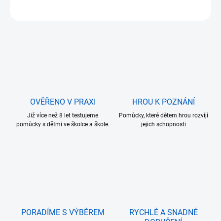
ZEPTAT SE
OVĚŘENO V PRAXI
HROU K POZNÁNÍ
Již více než 8 let testujeme
Pomůcky, které dětem hrou rozvíjí
pomůcky s dětmi ve školce a škole.
jejich schopnosti
PORADÍME S VÝBĚREM
RYCHLÉ A SNADNÉ