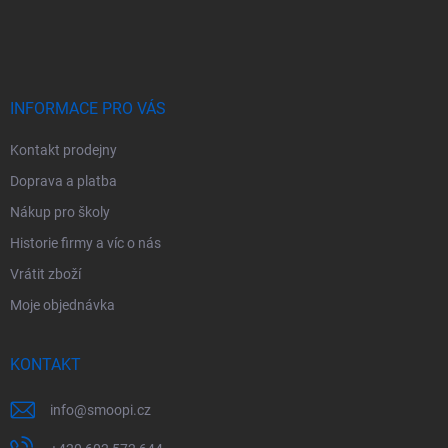
á
p
a
t
í
INFORMACE PRO VÁS
Kontakt prodejny
Doprava a platba
Nákup pro školy
Historie firmy a víc o nás
Vrátit zboží
Moje objednávka
KONTAKT
info
@
smoopi.cz