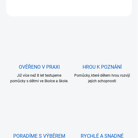
ZEPTAT SE
OVĚŘENO V PRAXI
HROU K POZNÁNÍ
Již více než 8 let testujeme
Pomůcky, které dětem hrou rozvíjí
pomůcky s dětmi ve školce a škole.
jejich schopnosti
PORADÍME S VÝBĚREM
RYCHLÉ A SNADNÉ