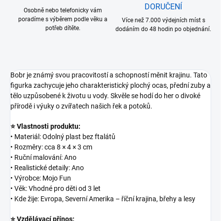
DORUČENÍ
Osobně nebo telefonicky vám
poradíme s výběrem podle věku a
Více než 7.000 výdejních míst s
potřeb dítěte.
dodáním do 48 hodin po objednání.
Bobr je známý svou pracovitostí a schopností měnit krajinu. Tato
figurka zachycuje jeho charakteristický plochý ocas, přední zuby a
tělo uzpůsobené k životu u vody. Skvěle se hodí do her o divoké
přírodě i výuky o zvířatech našich řek a potoků.
⭐ Vlastnosti produktu:
• Materiál: Odolný plast bez ftalátů
• Rozměry: cca 8 × 4 × 3 cm
• Ruční malování: Ano
• Realistické detaily: Ano
• Výrobce: Mojo Fun
• Věk: Vhodné pro děti od 3 let
• Kde žije: Evropa, Severní Amerika – říční krajina, břehy a lesy
⭐ Vzdělávací přínos: