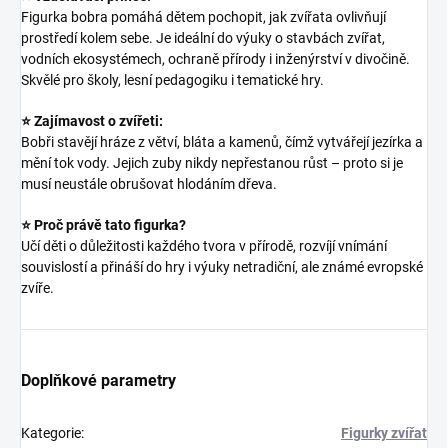
Figurka bobra pomáhá dětem pochopit, jak zvířata ovlivňují
prostředí kolem sebe. Je ideální do výuky o stavbách zvířat,
vodních ekosystémech, ochraně přírody i inženýrství v divočině.
Skvělé pro školy, lesní pedagogiku i tematické hry.
⭐ Zajímavost o zvířeti:
Bobři stavějí hráze z větví, bláta a kamenů, čímž vytvářejí jezírka a
mění tok vody. Jejich zuby nikdy nepřestanou růst – proto si je
musí neustále obrušovat hlodáním dřeva.
⭐ Proč právě tato figurka?
Učí děti o důležitosti každého tvora v přírodě, rozvíjí vnímání
souvislostí a přináší do hry i výuky netradiční, ale známé evropské
zvíře.
Doplňkové parametry
Kategorie
:
Figurky zvířat