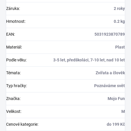
Záruka
:
2 roky
Hmotnost
:
0.2 kg
EAN
:
5031923870789
Materiál
:
Plast
Podle věku
:
3-5 let, předškoláci, 7-10 let, nad 10 let
Témata
:
Zvířata a člověk
Typ hračky
:
Poznáváme svět
Značka
:
Mojo Fun
Velikost
:
M
Cenové kategorie
:
do 199 Kč