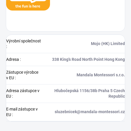
Výrobní společnost
Mojo (HK) Limited
:
Adresa
:
338 King’s Road North Point Hong Kong
Zástupce výrobce
Mandala Montessori s.r.o.
v EU
:
Adresa zástupce v
Hlubočepská 1156/38b Praha 5 Czech
EU
:
Republic
E-mail zástupce v
sluzebnicek@mandala-montessori.cz
EU
: