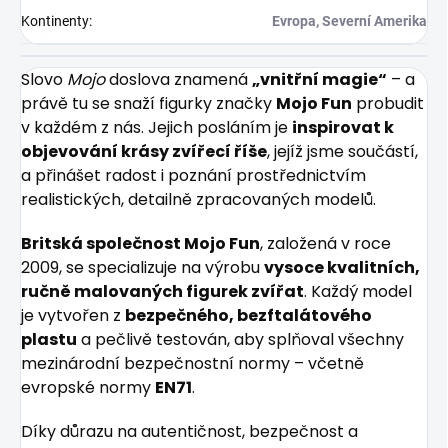
Kontinenty
:
Evropa, Severní Amerika
Slovo
Mojo
doslova znamená
„vnitřní magie“
– a
právě tu se snaží figurky značky
Mojo Fun
probudit
v každém z nás. Jejich posláním je
inspirovat k
objevování krásy zvířecí říše
, jejíž jsme součástí,
a přinášet radost i poznání prostřednictvím
realistických, detailně zpracovaných modelů.
Britská společnost Mojo Fun
, založená v roce
2009, se specializuje na výrobu
vysoce kvalitních,
ručně malovaných figurek zvířat
. Každý model
je vytvořen z
bezpečného, bezftalátového
plastu
a pečlivě testován, aby splňoval všechny
mezinárodní bezpečnostní normy – včetně
evropské normy
EN71
.
Díky důrazu na autentičnost, bezpečnost a