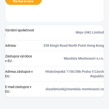
Výrobní společnost
Mojo (HK) Limited
:
Adresa
:
338 King’s Road North Point Hong Kong
Zástupce výrobce
Mandala Montessori s.r.o.
v EU
:
Adresa zástupce v
Hlubočepská 1156/38b Praha 5 Czech
EU
:
Republic
E-mail zástupce v
sluzebnicek@mandala-montessori.cz
EU
: