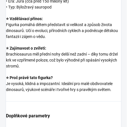
• Éra: Jura (cca před 150 miliony let)
• Typ: Býložravý sauropod
⭐ Vzdělávací přínos:
Figurka pomáhá dětem představit si velikost a způsob života
dinosaurů. Učí o evoluci, přírodních cyklech a podněcuje dětskou
fantazii i zájem o vědu.
⭐ Zajímavost o zvířeti:
Brachiosaurus měl přední nohy delší než zadní – díky tomu držel
krk ve vzpřímené poloze, což bylo výhodné při spásání vysokých
stromů.
⭐ Proč právě tato figurka?
Je vysoká, klidná a impozantní. Ideální pro malé obdivovatele
dinosaurů, výukové scénáře i tvořivé hry s pravěkým světem.
Doplňkové parametry