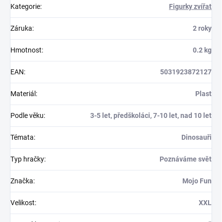
Kategorie
:
Figurky zvířat
Záruka
:
2 roky
Hmotnost
:
0.2 kg
EAN
:
5031923872127
Materiál
:
Plast
Podle věku
:
3-5 let, předškoláci, 7-10 let, nad 10 let
Témata
:
Dinosauři
Typ hračky
:
Poznáváme svět
Značka
:
Mojo Fun
Velikost
:
XXL