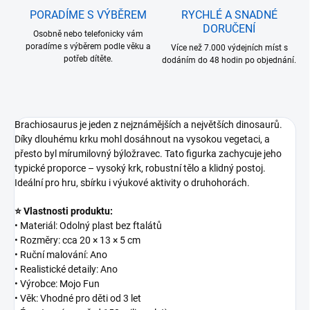
PORADÍME S VÝBĚREM
RYCHLÉ A SNADNÉ
DORUČENÍ
Osobně nebo telefonicky vám
poradíme s výběrem podle věku a
Více než 7.000 výdejních míst s
potřeb dítěte.
dodáním do 48 hodin po objednání.
Brachiosaurus je jeden z nejznámějších a největších dinosaurů.
Díky dlouhému krku mohl dosáhnout na vysokou vegetaci, a
přesto byl mírumilovný býložravec. Tato figurka zachycuje jeho
typické proporce – vysoký krk, robustní tělo a klidný postoj.
Ideální pro hru, sbírku i výukové aktivity o druhohorách.
⭐ Vlastnosti produktu:
• Materiál: Odolný plast bez ftalátů
• Rozměry: cca 20 × 13 × 5 cm
• Ruční malování: Ano
• Realistické detaily: Ano
• Výrobce: Mojo Fun
• Věk: Vhodné pro děti od 3 let