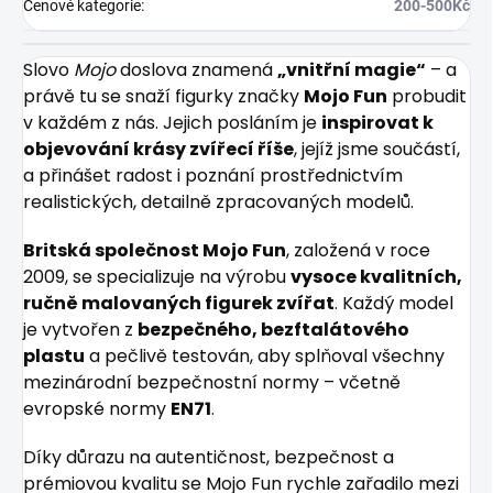
Cenové kategorie
:
200-500Kč
Slovo
Mojo
doslova znamená
„vnitřní magie“
– a
právě tu se snaží figurky značky
Mojo Fun
probudit
v každém z nás. Jejich posláním je
inspirovat k
objevování krásy zvířecí říše
, jejíž jsme součástí,
a přinášet radost i poznání prostřednictvím
realistických, detailně zpracovaných modelů.
Britská společnost Mojo Fun
, založená v roce
2009, se specializuje na výrobu
vysoce kvalitních,
ručně malovaných figurek zvířat
. Každý model
je vytvořen z
bezpečného, bezftalátového
plastu
a pečlivě testován, aby splňoval všechny
mezinárodní bezpečnostní normy – včetně
evropské normy
EN71
.
Díky důrazu na autentičnost, bezpečnost a
prémiovou kvalitu se Mojo Fun rychle zařadilo mezi