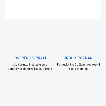
DETAILNÍ INFORMACE
ZEPTAT SE
OVĚŘENO V PRAXI
HROU K POZNÁNÍ
Již více než 8 let testujeme
Pomůcky, které dětem hrou rozvíjí
pomůcky s dětmi ve školce a škole.
jejich schopnosti