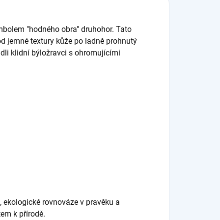
mbolem "hodného obra" druhohor. Tato
od jemné textury kůže po ladně prohnutý
dli klidní býložravci s ohromujícími
, ekologické rovnováze v pravěku a
em k přírodě.