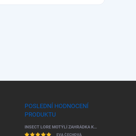
POSLEDNÍ HODNOCENÍ
PRODUKTU
INSECT LORE MOTÝLÍ ZAHRÁDKA KOMPLETNÍ ŠKOLNÍ SADA (33 HOUSENEK)
EVA ČECHOVÁ