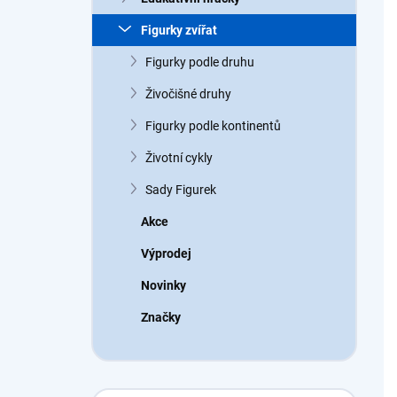
a
n
Figurky zvířat
n
Figurky podle druhu
í
p
Živočišné druhy
a
n
Figurky podle kontinentů
e
Životní cykly
l
Sady Figurek
Akce
Výprodej
Novinky
Značky