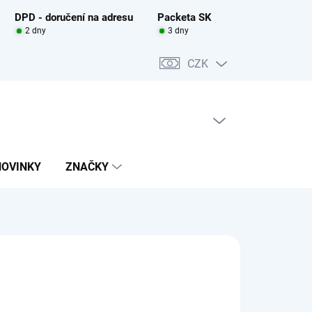
DPD - doručení na adresu
Packeta SK
2 dny
3 dny
CZK
PRÁZDNÝ KOŠÍK
NÁKUPNÍ
KOŠÍK
NOVINKY
ZNAČKY
0 Kč
390 Kč