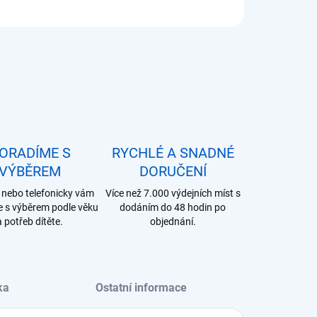
ORADÍME S
RYCHLÉ A SNADNÉ
VÝBĚREM
DORUČENÍ
nebo telefonicky vám
Více než 7.000 výdejních míst s
 s výběrem podle věku
dodáním do 48 hodin po
a potřeb dítěte.
objednání.
ka
Ostatní informace