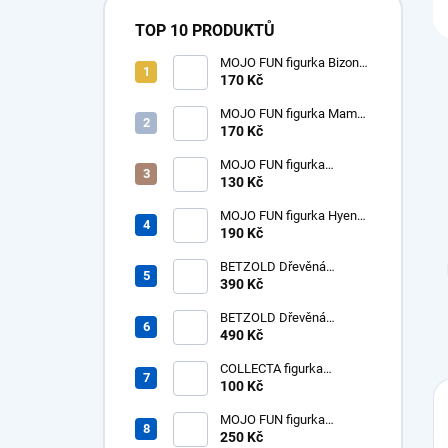
TOP 10 PRODUKTŮ
MOJO FUN figurka Bizon
americký samice
170 Kč
MOJO FUN figurka Mamut
mládě
170 Kč
MOJO FUN figurka
dinosaurus Tyrannosaurus
130 Kč
Rex mládě
MOJO FUN figurka Hyena
prehistorická - Hyaenodon
190 Kč
Gigas
BETZOLD Dřevěná
desítková soustava - tisíc -
390 Kč
1ks
BETZOLD Dřevěná
desítková soustava -
490 Kč
stovky - 10 ks
COLLECTA figurka
dinosaurus Tyrannosaurus
100 Kč
Rex mládě
MOJO FUN figurka
Nosorožec prehistorický
250 Kč