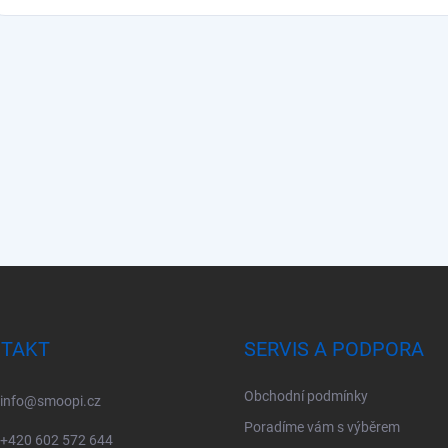
TAKT
SERVIS A PODPORA
Obchodní podmínky
info
@
smoopi.cz
Poradíme vám s výběrem
+420 602 572 644