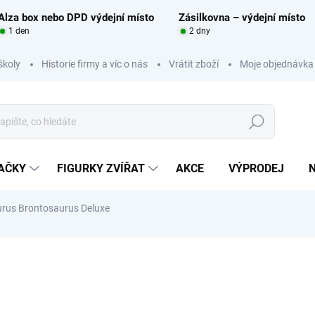
Alza box nebo DPD výdejní místo
Zásilkovna – výdejní místo
1 den
2 dny
školy
Historie firmy a víc o nás
Vrátit zboží
Moje objednávka
Hledat
RAČKY
FIGURKY ZVÍŘAT
AKCE
VÝPRODEJ
rus Brontosaurus Deluxe
Neohodnoceno
Podrobnosti hodnocení
ZNAČKA:
MOJO FUN
KCE
VÝPRODEJ
50