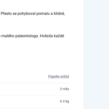
. Přesto se pohyboval pomalu a klidně,
ho malého paleontologa. Hvězda každé
Figurky zvířat
2 roky
0.2 kg