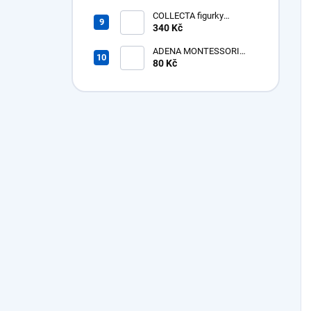
Megacerops
COLLECTA figurky
Prehistorická zvířata v
340 Kč
tubě
ADENA MONTESSORI
Bavlněná žínka bez poutka
80 Kč
- poslední kusy