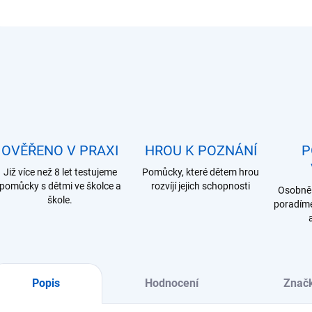
OVĚŘENO V PRAXI
HROU K POZNÁNÍ
P
Již více než 8 let testujeme
Pomůcky, které dětem hrou
pomůcky s dětmi ve školce a
rozvíjí jejich schopnosti
Osobně 
škole.
poradíme
Popis
Hodnocení
Znač