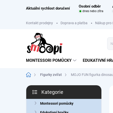
Přejít
Osobní odběr
na
Aktuální rychlost doručení
dnes nebo zítra
obsah
Kontakt prodejny
Doprava a platba
Nákup pro 
MONTESSORI POMŮCKY
EDUKATIVNÍ H
Domů
Figurky zvířat
MOJO FUN figurka dinosau
P
Kategorie
o
Přeskočit
A
s
kategorie
t
Montessori pomůcky
r
Edukativní hračky