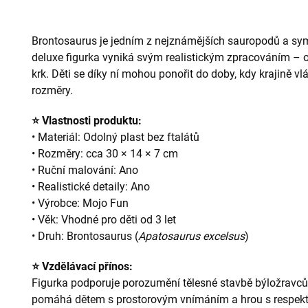
Brontosaurus je jedním z nejznámějších sauropodů a sy
deluxe figurka vyniká svým realistickým zpracováním – 
krk. Děti se díky ní mohou ponořit do doby, kdy krajině vlá
rozměry.
⭐ Vlastnosti produktu:
• Materiál: Odolný plast bez ftalátů
• Rozměry: cca 30 × 14 × 7 cm
• Ruční malování: Ano
• Realistické detaily: Ano
• Výrobce: Mojo Fun
• Věk: Vhodné pro děti od 3 let
• Druh: Brontosaurus (
Apatosaurus excelsus
)
⭐ Vzdělávací přínos:
Figurka podporuje porozumění tělesné stavbě býložravců
pomáhá dětem s prostorovým vnímáním a hrou s respekt