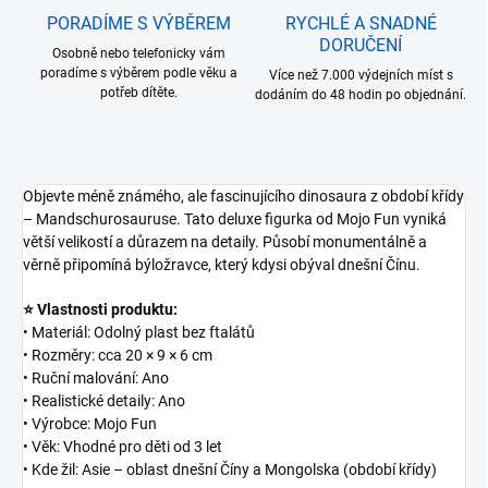
PORADÍME S VÝBĚREM
RYCHLÉ A SNADNÉ
DORUČENÍ
Osobně nebo telefonicky vám
poradíme s výběrem podle věku a
Více než 7.000 výdejních míst s
potřeb dítěte.
dodáním do 48 hodin po objednání.
Objevte méně známého, ale fascinujícího dinosaura z období křídy
– Mandschurosauruse. Tato deluxe figurka od Mojo Fun vyniká
větší velikostí a důrazem na detaily. Působí monumentálně a
věrně připomíná býložravce, který kdysi obýval dnešní Čínu.
⭐ Vlastnosti produktu:
• Materiál: Odolný plast bez ftalátů
• Rozměry: cca 20 × 9 × 6 cm
• Ruční malování: Ano
• Realistické detaily: Ano
• Výrobce: Mojo Fun
• Věk: Vhodné pro děti od 3 let
• Kde žil: Asie – oblast dnešní Číny a Mongolska (období křídy)