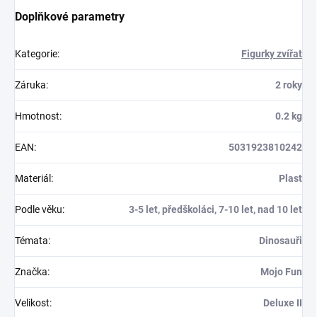
Doplňkové parametry
Kategorie
:
Figurky zvířat
Záruka
:
2 roky
Hmotnost
:
0.2 kg
EAN
:
5031923810242
Materiál
:
Plast
Podle věku
:
3-5 let, předškoláci, 7-10 let, nad 10 let
Témata
:
Dinosauři
Značka
:
Mojo Fun
Velikost
:
Deluxe II