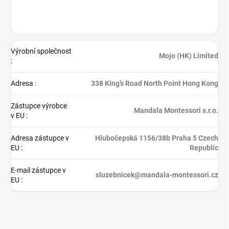
Výrobní společnost
Mojo (HK) Limited
:
Adresa
:
338 King’s Road North Point Hong Kong
Zástupce výrobce
Mandala Montessori s.r.o.
v EU
:
Adresa zástupce v
Hlubočepská 1156/38b Praha 5 Czech
EU
:
Republic
E-mail zástupce v
sluzebnicek@mandala-montessori.cz
EU
: