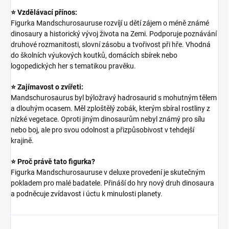
⭐ Vzdělávací přínos:
Figurka Mandschurosauruse rozvíjí u dětí zájem o méně známé
dinosaury a historický vývoj života na Zemi. Podporuje poznávání
druhové rozmanitosti, slovní zásobu a tvořivost při hře. Vhodná
do školních výukových koutků, domácích sbírek nebo
logopedických her s tematikou pravěku.
⭐ Zajímavost o zvířeti:
Mandschurosaurus byl býložravý hadrosaurid s mohutným tělem
a dlouhým ocasem. Měl zploštělý zobák, kterým sbíral rostliny z
nízké vegetace. Oproti jiným dinosaurům nebyl známý pro sílu
nebo boj, ale pro svou odolnost a přizpůsobivost v tehdejší
krajině.
⭐ Proč právě tato figurka?
Figurka Mandschurosauruse v deluxe provedení je skutečným
pokladem pro malé badatele. Přináší do hry nový druh dinosaura
a podněcuje zvídavost i úctu k minulosti planety.