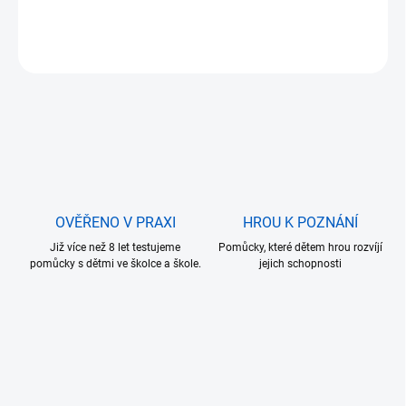
DETAILNÍ INFORMACE
ZEPTAT SE
OVĚŘENO V PRAXI
HROU K POZNÁNÍ
Již více než 8 let testujeme
Pomůcky, které dětem hrou rozvíjí
pomůcky s dětmi ve školce a škole.
jejich schopnosti