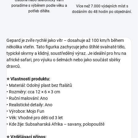
Osobně nebo telefonicky vám
poradíme s výběrem podle věku a
Více než 7.000 výdejních míst s
potřeb dítěte.
dodáním do 48 hodin po objednání.
Gepard je zvíře rychlé jako vítr – dosahuje až 100 km/h během
několika vteřin. Tato figurka zachycuje jeho štíhlé svalnaté tělo,
typické skvrny a klidný, soustředěný výraz. Je ideální pro hru na
africké safari, pro výuku o šelmách nebo jako součást sbírky
dravců.
⭐ Vlastnosti produktu:
• Materiál: Odolný plast bez ftalátů
• Rozměry: cca 12 × 6 × 3 cm
• Ruční malování: Ano
• Realistické detaily: Ano
• Výrobce: Mojo Fun
• Věk: Vhodné pro děti od 3 let
• Kde žije: Subsaharská Afrika – savany, polopouště
⭐ Vzdělávací přínos: