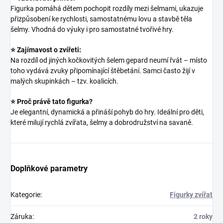
Figurka pomáhá dětem pochopit rozdíly mezi šelmami, ukazuje
přizpůsobení ke rychlosti, samostatnému lovu a stavbě těla
šelmy. Vhodná do výuky i pro samostatné tvořivé hry.
⭐ Zajímavost o zvířeti:
Na rozdíl od jiných kočkovitých šelem gepard neumí řvát – místo
toho vydává zvuky připomínající štěbetání. Samci často žijí v
malých skupinkách – tzv. koalicích.
⭐ Proč právě tato figurka?
Je elegantní, dynamická a přináší pohyb do hry. Ideální pro děti,
které milují rychlá zvířata, šelmy a dobrodružství na savaně.
Doplňkové parametry
Kategorie
:
Figurky zvířat
Záruka
:
2 roky