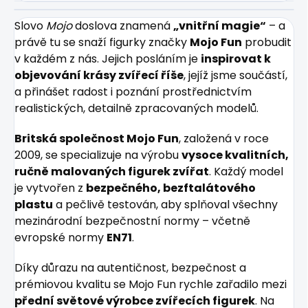
Slovo
Mojo
doslova znamená
„vnitřní magie“
– a
právě tu se snaží figurky značky
Mojo Fun
probudit
v každém z nás. Jejich posláním je
inspirovat k
objevování krásy zvířecí říše
, jejíž jsme součástí,
a přinášet radost i poznání prostřednictvím
realistických, detailně zpracovaných modelů.
Britská společnost Mojo Fun
, založená v roce
2009, se specializuje na výrobu
vysoce kvalitních,
ručně malovaných figurek zvířat
. Každý model
je vytvořen z
bezpečného, bezftalátového
plastu
a pečlivě testován, aby splňoval všechny
mezinárodní bezpečnostní normy – včetně
evropské normy
EN71
.
Díky důrazu na autentičnost, bezpečnost a
prémiovou kvalitu se Mojo Fun rychle zařadilo mezi
přední světové výrobce zvířecích figurek
. Na