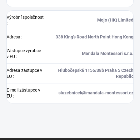
Výrobní společnost
Mojo (HK) Limited
:
Adresa
:
338 King’s Road North Point Hong Kong
Zástupce výrobce
Mandala Montessori s.r.o.
v EU
:
Adresa zástupce v
Hlubočepská 1156/38b Praha 5 Czech
EU
:
Republic
E-mail zástupce v
sluzebnicek@mandala-montessori.cz
EU
: