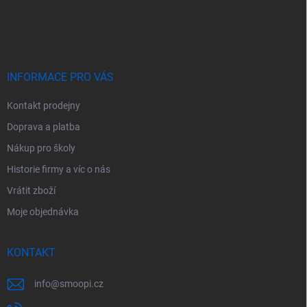
Z
á
p
a
t
í
INFORMACE PRO VÁS
Kontakt prodejny
Doprava a platba
Nákup pro školy
Historie firmy a víc o nás
Vrátit zboží
Moje objednávka
KONTAKT
info
@
smoopi.cz