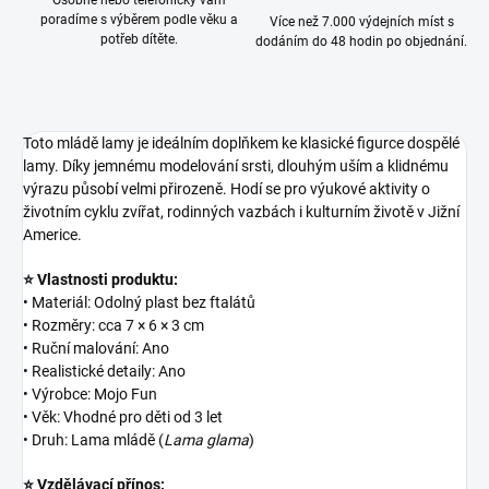
Osobně nebo telefonicky vám
poradíme s výběrem podle věku a
Více než 7.000 výdejních míst s
potřeb dítěte.
dodáním do 48 hodin po objednání.
Toto mládě lamy je ideálním doplňkem ke klasické figurce dospělé
lamy. Díky jemnému modelování srsti, dlouhým uším a klidnému
výrazu působí velmi přirozeně. Hodí se pro výukové aktivity o
životním cyklu zvířat, rodinných vazbách i kulturním životě v Jižní
Americe.
⭐ Vlastnosti produktu:
• Materiál: Odolný plast bez ftalátů
• Rozměry: cca 7 × 6 × 3 cm
• Ruční malování: Ano
• Realistické detaily: Ano
• Výrobce: Mojo Fun
• Věk: Vhodné pro děti od 3 let
• Druh: Lama mládě (
Lama glama
)
⭐ Vzdělávací přínos: