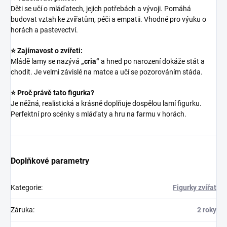
Děti se učí o mláďatech, jejich potřebách a vývoji. Pomáhá
budovat vztah ke zvířatům, péči a empatii. Vhodné pro výuku o
horách a pastevectví.
⭐ Zajímavost o zvířeti:
Mládě lamy se nazývá
„cria“
a hned po narození dokáže stát a
chodit. Je velmi závislé na matce a učí se pozorováním stáda.
⭐ Proč právě tato figurka?
Je něžná, realistická a krásně doplňuje dospělou lamí figurku.
Perfektní pro scénky s mláďaty a hru na farmu v horách.
Doplňkové parametry
Kategorie
:
Figurky zvířat
Záruka
:
2 roky