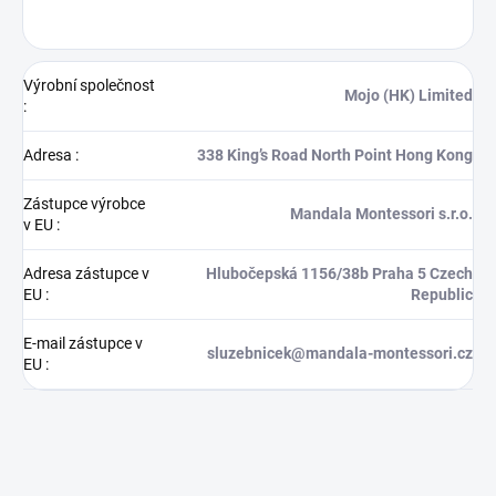
Výrobní společnost
Mojo (HK) Limited
:
Adresa
:
338 King’s Road North Point Hong Kong
Zástupce výrobce
Mandala Montessori s.r.o.
v EU
:
Adresa zástupce v
Hlubočepská 1156/38b Praha 5 Czech
EU
:
Republic
E-mail zástupce v
sluzebnicek@mandala-montessori.cz
EU
: