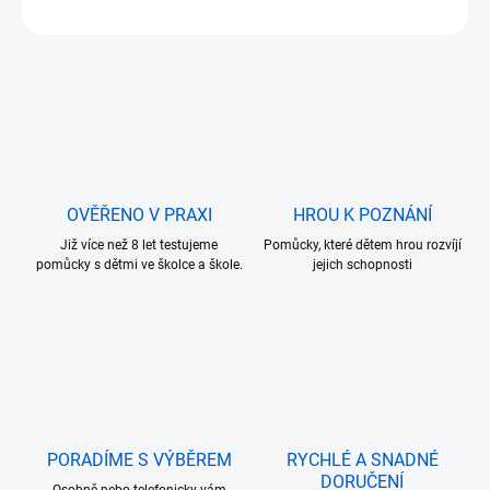
ZEPTAT SE
OVĚŘENO V PRAXI
HROU K POZNÁNÍ
Již více než 8 let testujeme
Pomůcky, které dětem hrou rozvíjí
pomůcky s dětmi ve školce a škole.
jejich schopnosti
PORADÍME S VÝBĚREM
RYCHLÉ A SNADNÉ
DORUČENÍ