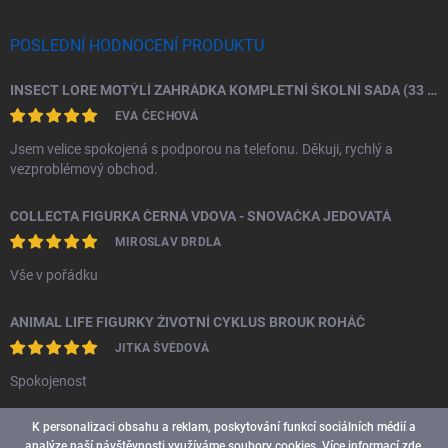
POSLEDNÍ HODNOCENÍ PRODUKTU
INSECT LORE MOTÝLÍ ZAHRÁDKA KOMPLETNÍ ŠKOLNÍ SADA (33 HOUSENEK)
EVA ČECHOVÁ
Jsem velice spokojená s podporou na telefonu. Děkuji, rychlý a
vezproblémový obchod.
COLLECTA FIGURKA ČERNÁ VDOVA - SNOVAČKA JEDOVATÁ
MIROSLAV DRDLA
Vše v pořádku
ANIMAL LIFE FIGURKY ŽIVOTNÍ CYKLUS BROUK ROHÁČ
JITKA ŠVÉDOVÁ
Spokojenost
K personalizaci obsahu a reklam, poskytování funkcí sociálních médií a
analýze naší návštěvnosti využíváme soubory cookies. Více informací
zde
.