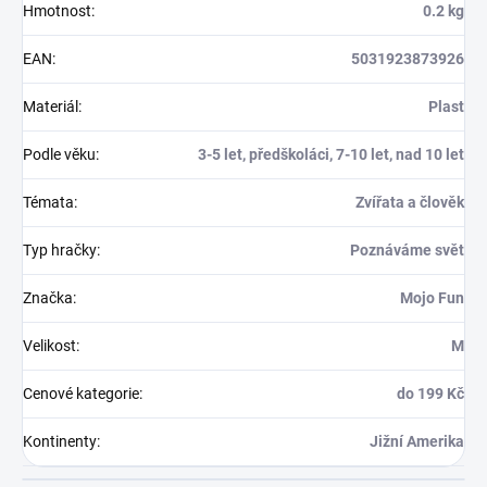
Hmotnost
:
0.2 kg
EAN
:
5031923873926
Materiál
:
Plast
Podle věku
:
3-5 let, předškoláci, 7-10 let, nad 10 let
Témata
:
Zvířata a člověk
Typ hračky
:
Poznáváme svět
Značka
:
Mojo Fun
Velikost
:
M
Cenové kategorie
:
do 199 Kč
Kontinenty
:
Jižní Amerika