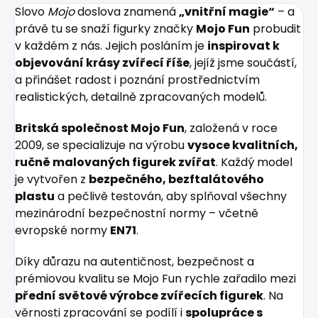
Slovo
Mojo
doslova znamená
„vnitřní magie“
– a
právě tu se snaží figurky značky
Mojo Fun
probudit
v každém z nás. Jejich posláním je
inspirovat k
objevování krásy zvířecí říše
, jejíž jsme součástí,
a přinášet radost i poznání prostřednictvím
realistických, detailně zpracovaných modelů.
Britská společnost Mojo Fun
, založená v roce
2009, se specializuje na výrobu
vysoce kvalitních,
ručně malovaných figurek zvířat
. Každý model
je vytvořen z
bezpečného, bezftalátového
plastu
a pečlivě testován, aby splňoval všechny
mezinárodní bezpečnostní normy – včetně
evropské normy
EN71
.
Díky důrazu na autentičnost, bezpečnost a
prémiovou kvalitu se Mojo Fun rychle zařadilo mezi
přední světové výrobce zvířecích figurek
. Na
věrnosti zpracování se podílí i
spolupráce s