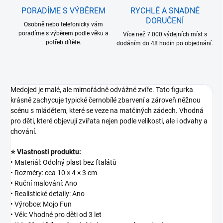
PORADÍME S VÝBĚREM
RYCHLÉ A SNADNÉ
DORUČENÍ
Osobně nebo telefonicky vám
poradíme s výběrem podle věku a
Více než 7.000 výdejních míst s
potřeb dítěte.
dodáním do 48 hodin po objednání.
Medojed je malé, ale mimořádně odvážné zvíře. Tato figurka
krásně zachycuje typické černobílé zbarvení a zároveň něžnou
scénu s mládětem, které se veze na matčiných zádech. Vhodná
pro děti, které objevují zvířata nejen podle velikosti, ale i odvahy a
chování.
⭐ Vlastnosti produktu:
• Materiál: Odolný plast bez ftalátů
• Rozměry: cca 10 × 4 × 3 cm
• Ruční malování: Ano
• Realistické detaily: Ano
• Výrobce: Mojo Fun
• Věk: Vhodné pro děti od 3 let