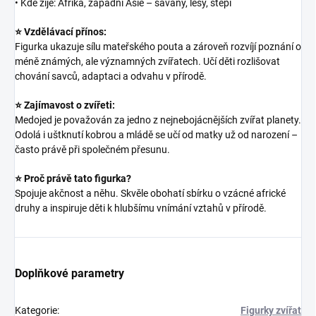
• Kde žije: Afrika, západní Asie – savany, lesy, stepi
⭐ Vzdělávací přínos:
Figurka ukazuje sílu mateřského pouta a zároveň rozvíjí poznání o
méně známých, ale významných zvířatech. Učí děti rozlišovat
chování savců, adaptaci a odvahu v přírodě.
⭐ Zajímavost o zvířeti:
Medojed je považován za jedno z nejnebojácnějších zvířat planety.
Odolá i uštknutí kobrou a mládě se učí od matky už od narození –
často právě při společném přesunu.
⭐ Proč právě tato figurka?
Spojuje akčnost a něhu. Skvěle obohatí sbírku o vzácné africké
druhy a inspiruje děti k hlubšímu vnímání vztahů v přírodě.
Doplňkové parametry
Kategorie
:
Figurky zvířat