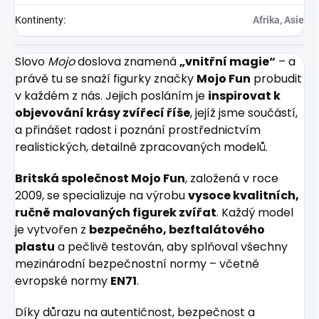
Kontinenty
:
Afrika, Asie
Slovo
Mojo
doslova znamená
„vnitřní magie“
– a
právě tu se snaží figurky značky
Mojo Fun
probudit
v každém z nás. Jejich posláním je
inspirovat k
objevování krásy zvířecí říše
, jejíž jsme součástí,
a přinášet radost i poznání prostřednictvím
realistických, detailně zpracovaných modelů.
Britská společnost Mojo Fun
, založená v roce
2009, se specializuje na výrobu
vysoce kvalitních,
ručně malovaných figurek zvířat
. Každý model
je vytvořen z
bezpečného, bezftalátového
plastu
a pečlivě testován, aby splňoval všechny
mezinárodní bezpečnostní normy – včetně
evropské normy
EN71
.
Díky důrazu na autentičnost, bezpečnost a