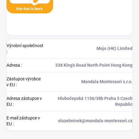
Výrobní společnost
Mojo (HK) Limited
:
Adresa
:
338 King’s Road North Point Hong Kong
Zástupce výrobce
Mandala Montessori s.r.o.
v EU
:
Adresa zástupce v
Hlubočepská 1156/38b Praha 5 Czech
EU
:
Republic
E-mail zástupce v
sluzebnicek@mandala-montessori.cz
EU
: