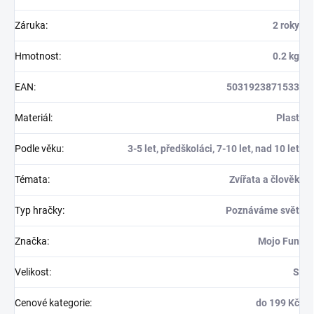
Záruka
:
2 roky
Hmotnost
:
0.2 kg
EAN
:
5031923871533
Materiál
:
Plast
Podle věku
:
3-5 let, předškoláci, 7-10 let, nad 10 let
Témata
:
Zvířata a člověk
Typ hračky
:
Poznáváme svět
Značka
:
Mojo Fun
Velikost
:
S
Cenové kategorie
:
do 199 Kč