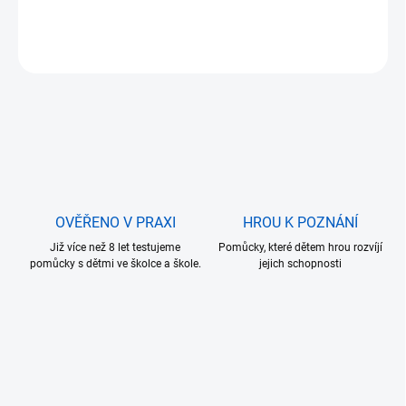
DETAILNÍ INFORMACE
ZEPTAT SE
OVĚŘENO V PRAXI
HROU K POZNÁNÍ
Již více než 8 let testujeme
Pomůcky, které dětem hrou rozvíjí
pomůcky s dětmi ve školce a škole.
jejich schopnosti