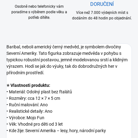
DORUČENÍ
Osobně nebo telefonicky vám
poradíme s výběrem podle věku a
Více než 7.000 výdejních míst s
potřeb dítěte.
dodáním do 48 hodin po objednání.
Baribal, neboli americký černý medvěd, je symbolem divočiny
Severní Ameriky. Tato figurka zobrazuje medvěda v pohybu s
typickou robustní postavou, jemně modelovanou srstí a klidným
výrazem. Hodí se jak do výuky, tak do dobrodružných her v
přírodním prostředí.
⭐ Vlastnosti produktu:
• Materiál: Odolný plast bez ftalátů
• Rozměry: cca 12 × 7 × 5 cm
• Ruční malování: Ano
• Realistické detaily: Ano
• Výrobce: Mojo Fun
• Věk: Vhodné pro děti od 3 let
• Kde žije: Severní Amerika – lesy, hory, národní parky