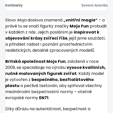
Kontinenty
:
Severní Amerika
Slovo
Mojo
doslova znamená
„vnitřní magie“
– a
právě tu se snaží figurky značky
Mojo Fun
probudit
v každém z nás. Jejich posláním je
inspirovat k
objevování krásy zvířecí říše
, jejíž jsme součástí,
a přinášet radost i poznání prostřednictvím
realistických, detailně zpracovaných modelů.
Britská společnost Mojo Fun
, založená v roce
2009, se specializuje na výrobu
vysoce kvalitních,
ručně malovaných figurek zvířat
. Každý model
je vytvořen z
bezpečného, bezftalátového
plastu
a pečlivě testován, aby splňoval všechny
mezinárodní bezpečnostní normy – včetně
evropské normy
EN71
.
Díky důrazu na autentičnost, bezpečnost a