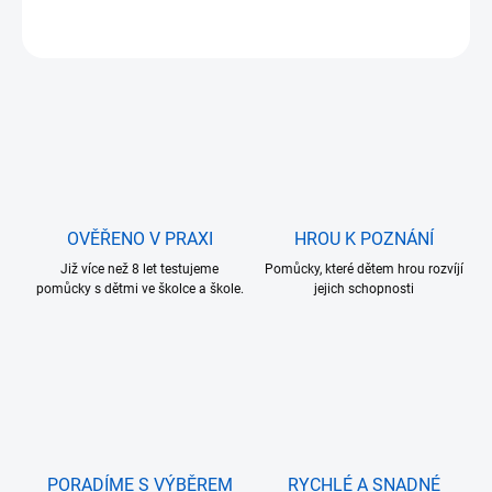
ZEPTAT SE
OVĚŘENO V PRAXI
HROU K POZNÁNÍ
Již více než 8 let testujeme
Pomůcky, které dětem hrou rozvíjí
pomůcky s dětmi ve školce a škole.
jejich schopnosti
PORADÍME S VÝBĚREM
RYCHLÉ A SNADNÉ