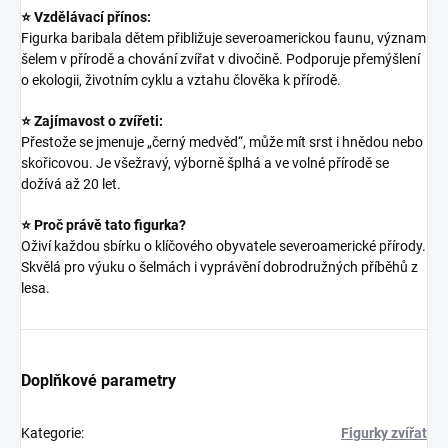
⭐ Vzdělávací přínos:
Figurka baribala dětem přibližuje severoamerickou faunu, význam
šelem v přírodě a chování zvířat v divočině. Podporuje přemýšlení
o ekologii, životním cyklu a vztahu člověka k přírodě.
⭐ Zajímavost o zvířeti:
Přestože se jmenuje „černý medvěd“, může mít srst i hnědou nebo
skořicovou. Je všežravý, výborně šplhá a ve volné přírodě se
dožívá až 20 let.
⭐ Proč právě tato figurka?
Oživí každou sbírku o klíčového obyvatele severoamerické přírody.
Skvělá pro výuku o šelmách i vyprávění dobrodružných příběhů z
lesa.
Doplňkové parametry
Kategorie
:
Figurky zvířat