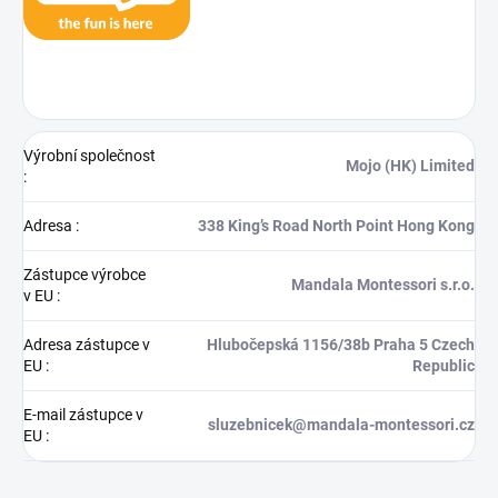
Výrobní společnost
Mojo (HK) Limited
:
Adresa
:
338 King’s Road North Point Hong Kong
Zástupce výrobce
Mandala Montessori s.r.o.
v EU
:
Adresa zástupce v
Hlubočepská 1156/38b Praha 5 Czech
EU
:
Republic
E-mail zástupce v
sluzebnicek@mandala-montessori.cz
EU
: