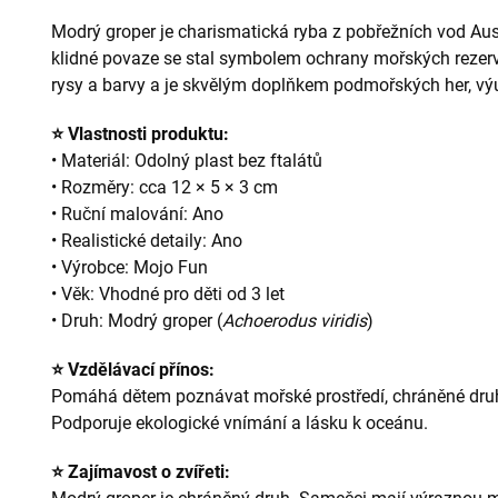
Modrý groper je charismatická ryba z pobřežních vod Aust
klidné povaze se stal symbolem ochrany mořských rezerva
rysy a barvy a je skvělým doplňkem podmořských her, výu
⭐ Vlastnosti produktu:
• Materiál: Odolný plast bez ftalátů
• Rozměry: cca 12 × 5 × 3 cm
• Ruční malování: Ano
• Realistické detaily: Ano
• Výrobce: Mojo Fun
• Věk: Vhodné pro děti od 3 let
• Druh: Modrý groper (
Achoerodus viridis
)
⭐ Vzdělávací přínos:
Pomáhá dětem poznávat mořské prostředí, chráněné druhy
Podporuje ekologické vnímání a lásku k oceánu.
⭐ Zajímavost o zvířeti: