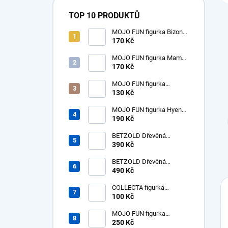
TOP 10 PRODUKTŮ
MOJO FUN figurka Bizon
americký samice
170 Kč
MOJO FUN figurka Mamut
mládě
170 Kč
MOJO FUN figurka
dinosaurus Tyrannosaurus
130 Kč
Rex mládě
MOJO FUN figurka Hyena
prehistorická - Hyaenodon
190 Kč
Gigas
BETZOLD Dřevěná
desítková soustava - tisíc -
390 Kč
1ks
BETZOLD Dřevěná
desítková soustava -
490 Kč
stovky - 10 ks
COLLECTA figurka
dinosaurus Tyrannosaurus
100 Kč
Rex mládě
MOJO FUN figurka
Nosorožec prehistorický
250 Kč