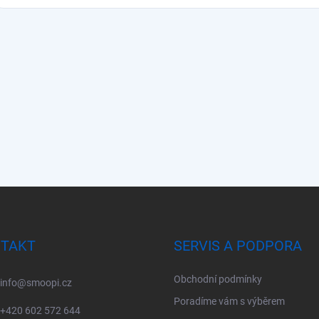
TAKT
SERVIS A PODPORA
Obchodní podmínky
info
@
smoopi.cz
Poradíme vám s výběrem
+420 602 572 644