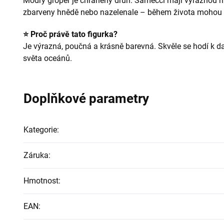
Modrý groper je chráněný druh. Samečci mají výraznou 
zbarveny hnědě nebo nazelenale – během života mohou 
⭐ Proč právě tato figurka?
Je výrazná, poučná a krásně barevná. Skvěle se hodí k 
světa oceánů.
Doplňkové parametry
Kategorie
:
Záruka
:
Hmotnost
:
EAN
: