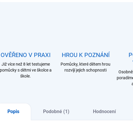
OVĚŘENO V PRAXI
HROU K POZNÁNÍ
P
Již více než 8 let testujeme
Pomůcky, které dětem hrou
pomůcky s dětmi ve školce a
rozvíjí jejich schopnosti
Osobně 
škole.
poradíme
Popis
Podobné (1)
Hodnocení