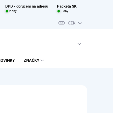
DPD - doručení na adresu
Packeta SK
2 dny
3 dny
CZK
PRÁZDNÝ KOŠÍK
NÁKUPNÍ
KOŠÍK
NOVINKY
ZNAČKY
0 Kč
ADEM
(>5 KS)