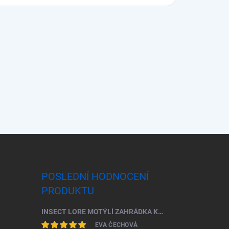
POSLEDNÍ HODNOCENÍ
PRODUKTU
INSECT LORE MOTÝLÍ ZAHRÁDKA KOMPLETNÍ ŠKOLNÍ SADA (33 HOUSENEK)
EVA ČECHOVÁ