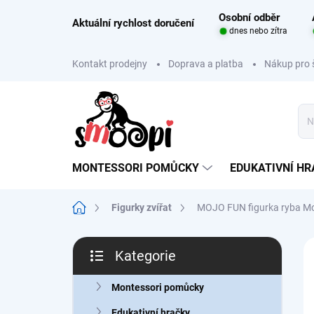
Přejít
Osobní odběr
na
Aktuální rychlost doručení
dnes nebo zítra
obsah
Kontakt prodejny
Doprava a platba
Nákup pro 
MONTESSORI POMŮCKY
EDUKATIVNÍ H
Domů
Figurky zvířat
MOJO FUN figurka ryba M
P
Kategorie
o
Přeskočit
s
kategorie
t
Montessori pomůcky
r
Edukativní hračky