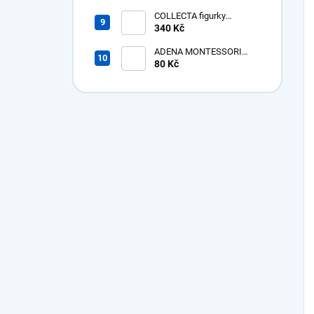
Megacerops
COLLECTA figurky
Prehistorická zvířata v
340 Kč
tubě
ADENA MONTESSORI
Bavlněná žínka bez poutka
80 Kč
- poslední kusy