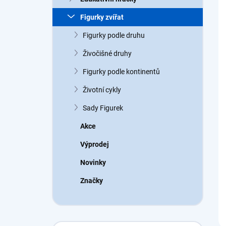
a
n
Figurky zvířat
n
Figurky podle druhu
í
p
Živočišné druhy
a
n
Figurky podle kontinentů
e
Životní cykly
l
Sady Figurek
Akce
Výprodej
Novinky
Značky