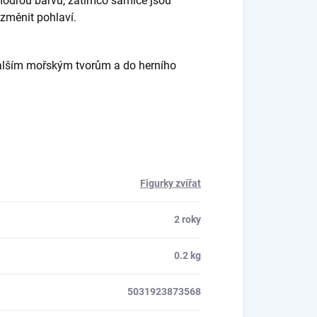
modrou barvu, zatímco samice jsou
změnit pohlaví.
dalším mořským tvorům a do herního
Figurky zvířat
2 roky
0.2 kg
5031923873568