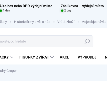
Alza box nebo DPD výdejní místo
Zásilkovna – výdejní místo
1 den
2 dny
školy
Historie firmy a víc o nás
Vrátit zboží
Moje objednávka
Hledat
RAČKY
FIGURKY ZVÍŘAT
AKCE
VÝPRODEJ
odrý Groper
Neohodnoceno
Podrobnosti hodnocení
ZNAČKA:
MOJO FUN
17
Měrná
SKL
cena: