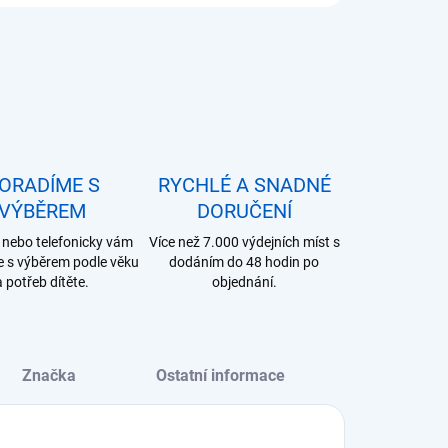
ORADÍME S
RYCHLÉ A SNADNÉ
VÝBĚREM
DORUČENÍ
nebo telefonicky vám
Více než 7.000 výdejních míst s
 s výběrem podle věku
dodáním do 48 hodin po
a potřeb dítěte.
objednání.
Značka
Ostatní informace