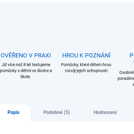
OVĚŘENO V PRAXI
HROU K POZNÁNÍ
P
Již více než 8 let testujeme
Pomůcky, které dětem hrou
pomůcky s dětmi ve školce a
rozvíjí jejich schopnosti
Osobně 
škole.
poradíme
Popis
Podobné (5)
Hodnocení