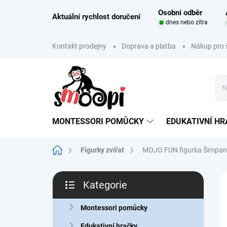
Přejít
Osobní odběr
na
Aktuální rychlost doručení
dnes nebo zítra
obsah
Kontakt prodejny
Doprava a platba
Nákup pro 
MONTESSORI POMŮCKY
EDUKATIVNÍ H
Domů
Figurky zvířat
MOJO FUN figurka Šimpan
P
Kategorie
o
Přeskočit
s
kategorie
t
Montessori pomůcky
r
Edukativní hračky