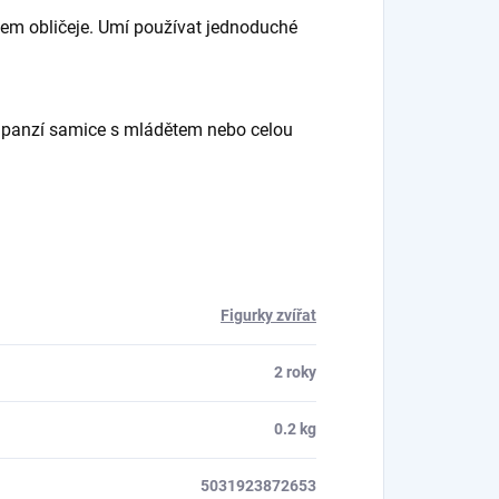
azem obličeje. Umí používat jednoduché
impanzí samice s mládětem nebo celou
Figurky zvířat
2 roky
0.2 kg
5031923872653