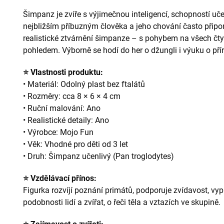
Šimpanz je zvíře s výjimečnou inteligencí, schopností uče
nejbližším příbuzným člověka a jeho chování často připom
realistické ztvárnění šimpanze – s pohybem na všech čt
pohledem. Výborně se hodí do her o džungli i výuku o pří
⭐ Vlastnosti produktu:
• Materiál: Odolný plast bez ftalátů
• Rozměry: cca 8 × 6 × 4 cm
• Ruční malování: Ano
• Realistické detaily: Ano
• Výrobce: Mojo Fun
• Věk: Vhodné pro děti od 3 let
• Druh: Šimpanz učenlivý (Pan troglodytes)
⭐ Vzdělávací přínos:
Figurka rozvíjí poznání primátů, podporuje zvídavost, vypr
podobnosti lidí a zvířat, o řeči těla a vztazích ve skupině.