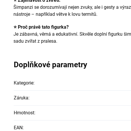
⭐ Zajímavost o zvířeti:
Šimpanzi se dorozumívají nejen zvuky, ale i gesty a výr
nástroje – například větve k lovu termitů.
⭐ Proč právě tato figurka?
Je zábavná, věrná a edukativní. Skvěle doplní figurku š
sadu zvířat z pralesa.
Doplňkové parametry
Kategorie
:
Záruka
:
Hmotnost
:
EAN
: