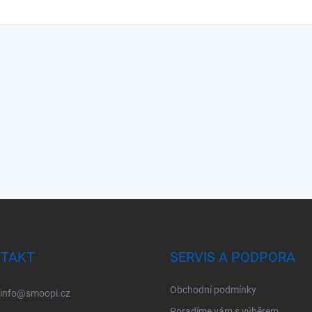
TAKT
SERVIS A PODPORA
Obchodní podmínky
info
@
smoopi.cz
Poradíme vám s výběrem