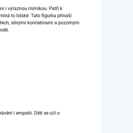
ní i výraznou mimikou. Patří k
íná to lidské. Tato figurka přináší
yřech, silnými končetinami a pozorným
rodě.
ávění i empatii. Děti se učí o