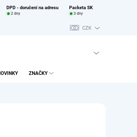
DPD - doručení na adresu
Packeta SK
2 dny
3 dny
CZK
PRÁZDNÝ KOŠÍK
NÁKUPNÍ
KOŠÍK
NOVINKY
ZNAČKY
0 Kč
ADEM
(>5 KS)