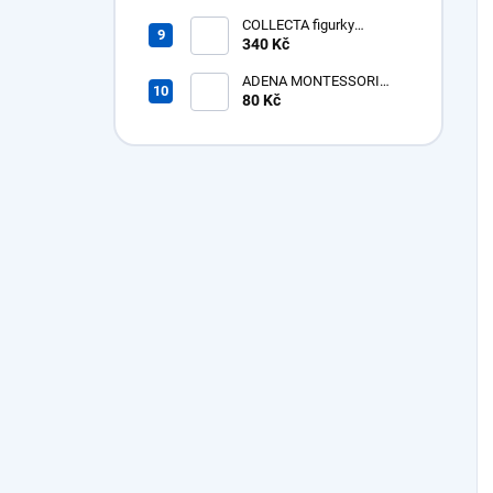
Megacerops
COLLECTA figurky
Prehistorická zvířata v
340 Kč
tubě
ADENA MONTESSORI
Bavlněná žínka bez poutka
80 Kč
- poslední kusy