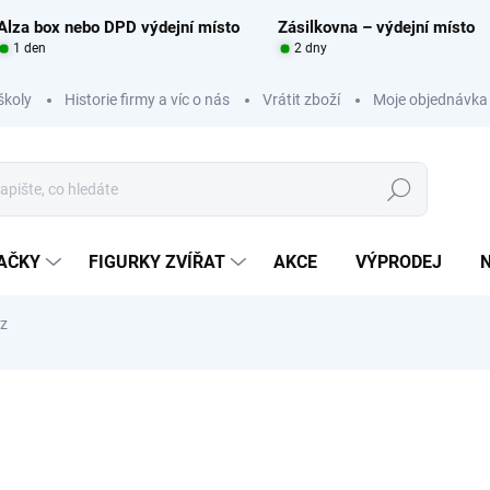
Alza box nebo DPD výdejní místo
Zásilkovna – výdejní místo
1 den
2 dny
školy
Historie firmy a víc o nás
Vrátit zboží
Moje objednávka
Hledat
RAČKY
FIGURKY ZVÍŘAT
AKCE
VÝPRODEJ
z
Neohodnoceno
Podrobnosti hodnocení
ZNAČKA:
MOJO FUN
17
Měrná
SKL
cena: