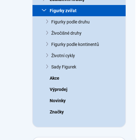
a
n
Figurky zvířat
n
Figurky podle druhu
í
p
Živočišné druhy
a
n
Figurky podle kontinentů
e
Životní cykly
l
Sady Figurek
Akce
Výprodej
Novinky
Značky