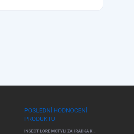
POSLEDNÍ HODNOCENÍ
PRODUKTU
INSECT LORE MOTÝLÍ ZAHRÁDKA KOMPLETNÍ ŠKOLNÍ SADA (33 HOUSENEK)