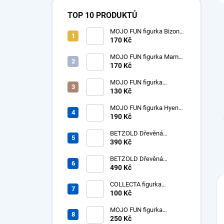
TOP 10 PRODUKTŮ
MOJO FUN figurka Bizon
americký samice
170 Kč
MOJO FUN figurka Mamut
mládě
170 Kč
MOJO FUN figurka
dinosaurus Tyrannosaurus
130 Kč
Rex mládě
MOJO FUN figurka Hyena
prehistorická - Hyaenodon
190 Kč
Gigas
BETZOLD Dřevěná
desítková soustava - tisíc -
390 Kč
1ks
BETZOLD Dřevěná
desítková soustava -
490 Kč
stovky - 10 ks
COLLECTA figurka
dinosaurus Tyrannosaurus
100 Kč
Rex mládě
MOJO FUN figurka
Nosorožec prehistorický
250 Kč