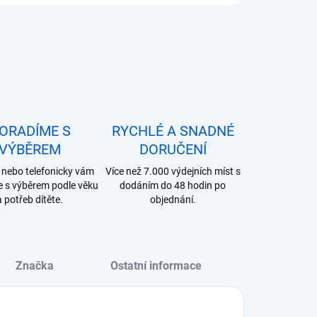
ORADÍME S
RYCHLÉ A SNADNÉ
VÝBĚREM
DORUČENÍ
nebo telefonicky vám
Více než 7.000 výdejních míst s
 s výběrem podle věku
dodáním do 48 hodin po
a potřeb dítěte.
objednání.
Značka
Ostatní informace