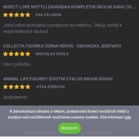
INSECT LORE MOTÝLÍ ZAHRÁDKA KOMPLETNÍ ŠKOLNÍ SADA (33 HOUSENEK)
EVA ČECHOVÁ
Jsem velice spokojená s podporou na telefonu. Děkuji, rychlý a
vezproblémový obchod.
COLLECTA FIGURKA ČERNÁ VDOVA - SNOVAČKA JEDOVATÁ
MIROSLAV DRDLA
Vše v pořádku
ANIMAL LIFE FIGURKY ŽIVOTNÍ CYKLUS BROUK ROHÁČ
JITKA ŠVÉDOVÁ
Spokojenost
K personalizaci obsahu a reklam, poskytování funkcí sociálních médií a
analýze naší návštěvnosti využíváme soubory cookies. Více informací
zde
.
Rozumím
Copyright 2026
Smoopi
. Všechna práva vyhrazena.