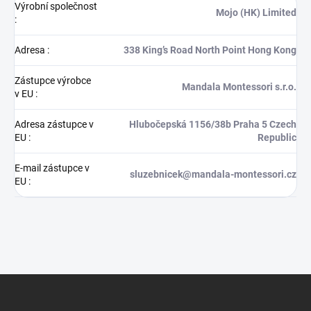
Výrobní společnost
Mojo (HK) Limited
:
Adresa
:
338 King’s Road North Point Hong Kong
Zástupce výrobce
Mandala Montessori s.r.o.
v EU
:
Adresa zástupce v
Hlubočepská 1156/38b Praha 5 Czech
EU
:
Republic
E-mail zástupce v
sluzebnicek@mandala-montessori.cz
EU
:
Z
á