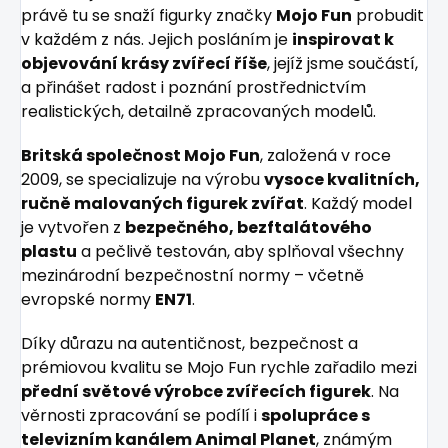
právě tu se snaží figurky značky
Mojo Fun
probudit
v každém z nás. Jejich posláním je
inspirovat k
objevování krásy zvířecí říše
, jejíž jsme součástí,
a přinášet radost i poznání prostřednictvím
realistických, detailně zpracovaných modelů.
Britská společnost Mojo Fun
, založená v roce
2009, se specializuje na výrobu
vysoce kvalitních,
ručně malovaných figurek zvířat
. Každý model
je vytvořen z
bezpečného, bezftalátového
plastu
a pečlivě testován, aby splňoval všechny
mezinárodní bezpečnostní normy – včetně
evropské normy
EN71
.
Díky důrazu na autentičnost, bezpečnost a
prémiovou kvalitu se Mojo Fun rychle zařadilo mezi
přední světové výrobce zvířecích figurek
. Na
věrnosti zpracování se podílí i
spolupráce s
televizním kanálem Animal Planet
, známým