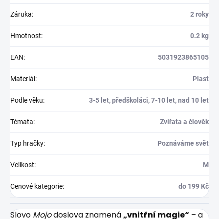
Záruka
:
2 roky
Hmotnost
:
0.2 kg
EAN
:
5031923865105
Materiál
:
Plast
Podle věku
:
3-5 let, předškoláci, 7-10 let, nad 10 let
Témata
:
Zvířata a člověk
Typ hračky
:
Poznáváme svět
Velikost
:
M
Cenové kategorie
:
do 199 Kč
Slovo
Mojo
doslova znamená
„vnitřní magie“
– a