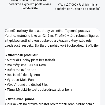
Osobně nebo telefonicky vám
poradíme s výběrem podle věku a
Více než 7.000 výdejních míst s
potřeb dítěte.
dodáním do 48 hodin po objednání.
Zasněžené hory, ticho a… stopy ve sněhu. Tajemná postava
Yettiho, známého jako „sněžný muž“, ožívá v této robustní figurce
s typickou srstí, širokou postavou a výrazem, který vzbuzuje
zvědavost i respekt. Skvělá pro pohádkové i dobrodružné příběhy.
⭐ Vlastnosti produktu:
• Materiál: Odolný plast bez ftalátů
• Rozměry: cca 10 × 6 × 4 cm
• Ruční malování: Ano
• Realistické detaily: Ano
• Výrobce: Mojo Fun
• Věk: Vhodné pro děti od 3 let
• Téma: Mýtické bytosti, dobrodružství, příběhy
⭐ Vzdělávací přínos:
Figurka Yettiho otevírá prostor pro fantazii, práci s příběhem a