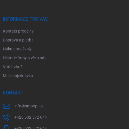
p
a
t
í
INFORMACE PRO VÁS
Kontakt prodejny
Doprava a platba
Nákup pro školy
Historie firmy a víc o nás
Vrátit zboží
Moje objednávka
KONTAKT
info
@
smoopi.cz
+420 602 572 644
+420 602 572 644