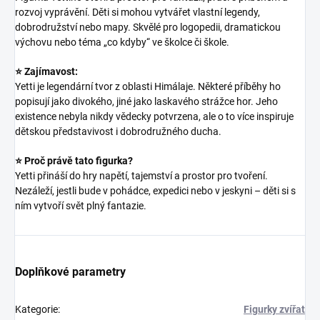
rozvoj vyprávění. Děti si mohou vytvářet vlastní legendy,
dobrodružství nebo mapy. Skvělé pro logopedii, dramatickou
výchovu nebo téma „co kdyby“ ve školce či škole.
⭐ Zajímavost:
Yetti je legendární tvor z oblasti Himálaje. Některé příběhy ho
popisují jako divokého, jiné jako laskavého strážce hor. Jeho
existence nebyla nikdy vědecky potvrzena, ale o to více inspiruje
dětskou představivost i dobrodružného ducha.
⭐ Proč právě tato figurka?
Yetti přináší do hry napětí, tajemství a prostor pro tvoření.
Nezáleží, jestli bude v pohádce, expedici nebo v jeskyni – děti si s
ním vytvoří svět plný fantazie.
Doplňkové parametry
Kategorie
:
Figurky zvířat