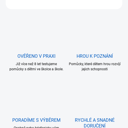
ZEPTAT SE
OVĚŘENO V PRAXI
HROU K POZNÁNÍ
Již více než 8 let testujeme
Pomůcky, které dětem hrou rozvíjí
pomůcky s dětmi ve školce a škole.
jejich schopnosti
PORADÍME S VÝBĚREM
RYCHLÉ A SNADNÉ
DORUČENÍ