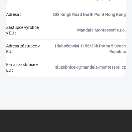
:
Adresa
:
338 King’s Road North Point Hong Kong
Zástupce výrobce
Mandala Montessori s.r.o.
v EU
:
Adresa zástupce v
Hlubočepská 1156/38b Praha 5 Czech
EU
:
Republic
E-mail zástupce v
sluzebnicek@mandala-montessori.cz
EU
:
Z
á
p