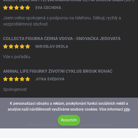
EVA ČECHOVÁ
Jsem velice spokojená s podporou na telefonu. Děkuji, rychlý a
vezproblémový obchod.
COLLECTA FIGURKA ČERNÁ VDOVA - SNOVAČKA JEDOVATÁ
MIROSLAV DRDLA
Vše v pořádku
ANIMAL LIFE FIGURKY ŽIVOTNÍ CYKLUS BROUK ROHÁČ
JITKA ŠVÉDOVÁ
Spokojenost
K personalizaci obsahu a reklam, poskytování funkcí sociálních médií a
analýze naší návštěvnosti využíváme soubory cookies. Více informací
zde
.
Rozumím
Copyright 2026
Smoopi
. Všechna práva vyhrazena.
Vytvořil Shoptet