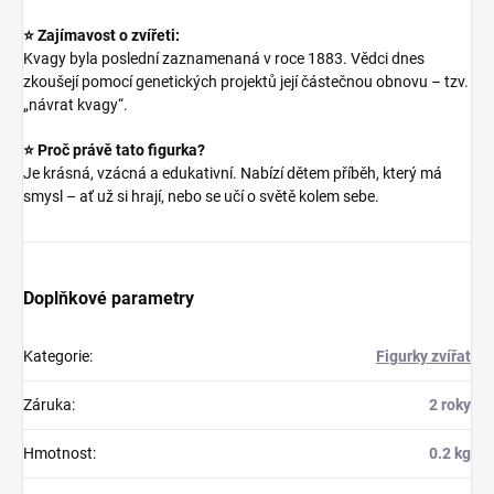
⭐ Zajímavost o zvířeti:
Kvagy byla poslední zaznamenaná v roce 1883. Vědci dnes
zkoušejí pomocí genetických projektů její částečnou obnovu – tzv.
„návrat kvagy“.
⭐ Proč právě tato figurka?
Je krásná, vzácná a edukativní. Nabízí dětem příběh, který má
smysl – ať už si hrají, nebo se učí o světě kolem sebe.
Doplňkové parametry
Kategorie
:
Figurky zvířat
Záruka
:
2 roky
Hmotnost
:
0.2 kg