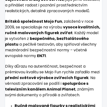
a přinášet radost i poznání prostřednictvím
realistických, detailně zpracovaných modelů.
Britská společnost Mojo Fun
, založená v roce
2009, se specializuje na výrobu
vysoce kvalitních,
ručně malovaných figurek zvířat
. Každý model
je vytvořen z
bezpečného, bezftalátového
plastu
a pečlivě testován, aby splňoval všechny
mezinárodní bezpečnostní normy – včetně
evropské normy
EN71
.
Díky důrazu na autentičnost, bezpečnost a
prémiovou kvalitu se Mojo Fun rychle zařadilo mezi
přední světové výrobce zvířecích figurek
. Na
věrnosti zpracování se podílí i
spolupráce s
televizním kanálem Animal Planet
, známým
svými dokumenty o přírodě a zvířatech.
Ručně malované figurky s realistickými