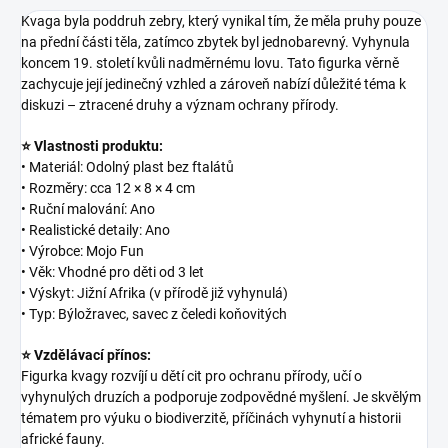
Kvaga byla poddruh zebry, který vynikal tím, že měla pruhy pouze
na přední části těla, zatímco zbytek byl jednobarevný. Vyhynula
koncem 19. století kvůli nadměrnému lovu. Tato figurka věrně
zachycuje její jedinečný vzhled a zároveň nabízí důležité téma k
diskuzi – ztracené druhy a význam ochrany přírody.
⭐ Vlastnosti produktu:
• Materiál: Odolný plast bez ftalátů
• Rozměry: cca 12 × 8 × 4 cm
• Ruční malování: Ano
• Realistické detaily: Ano
• Výrobce: Mojo Fun
• Věk: Vhodné pro děti od 3 let
• Výskyt: Jižní Afrika (v přírodě již vyhynulá)
• Typ: Býložravec, savec z čeledi koňovitých
⭐ Vzdělávací přínos:
Figurka kvagy rozvíjí u dětí cit pro ochranu přírody, učí o
vyhynulých druzích a podporuje zodpovědné myšlení. Je skvělým
tématem pro výuku o biodiverzitě, příčinách vyhynutí a historii
africké fauny.