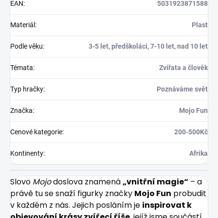
EAN
:
5031923871588
Materiál
:
Plast
Podle věku
:
3-5 let, předškoláci, 7-10 let, nad 10 let
Témata
:
Zvířata a člověk
Typ hračky
:
Poznáváme svět
Značka
:
Mojo Fun
Cenové kategorie
:
200-500Kč
Kontinenty
:
Afrika
Slovo
Mojo
doslova znamená
„vnitřní magie“
– a
právě tu se snaží figurky značky
Mojo Fun
probudit
v každém z nás. Jejich posláním je
inspirovat k
objevování krásy zvířecí říše
, jejíž jsme součástí,