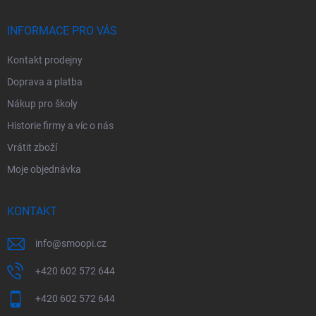
a
t
í
INFORMACE PRO VÁS
Kontakt prodejny
Doprava a platba
Nákup pro školy
Historie firmy a víc o nás
Vrátit zboží
Moje objednávka
KONTAKT
info
@
smoopi.cz
+420 602 572 644
+420 602 572 644