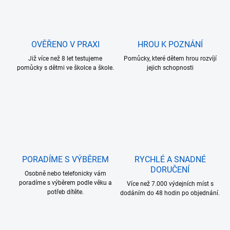
OVĚŘENO V PRAXI
HROU K POZNÁNÍ
Již více než 8 let testujeme
Pomůcky, které dětem hrou rozvíjí
pomůcky s dětmi ve školce a škole.
jejich schopnosti
PORADÍME S VÝBĚREM
RYCHLÉ A SNADNÉ
DORUČENÍ
Osobně nebo telefonicky vám
poradíme s výběrem podle věku a
Více než 7.000 výdejních míst s
potřeb dítěte.
dodáním do 48 hodin po objednání.