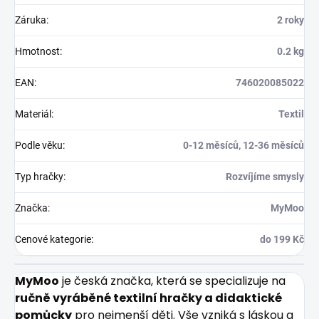
Záruka
:
2 roky
Hmotnost
:
0.2 kg
EAN
:
746020085022
Materiál
:
Textil
Podle věku
:
0-12 měsíců, 12-36 měsíců
Typ hračky
:
Rozvíjíme smysly
Značka
:
MyMoo
Cenové kategorie
:
do 199 Kč
MyMoo
je česká značka, která se specializuje na
ručně vyráběné textilní hračky a didaktické
pomůcky
pro nejmenší děti. Vše vzniká s láskou a