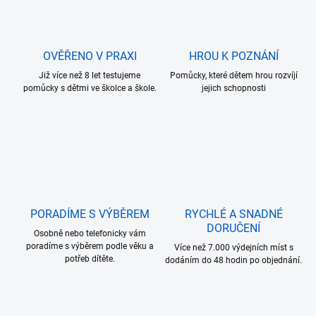
OVĚŘENO V PRAXI
HROU K POZNÁNÍ
Již více než 8 let testujeme
Pomůcky, které dětem hrou rozvíjí
pomůcky s dětmi ve školce a škole.
jejich schopnosti
PORADÍME S VÝBĚREM
RYCHLÉ A SNADNÉ
DORUČENÍ
Osobně nebo telefonicky vám
poradíme s výběrem podle věku a
Více než 7.000 výdejních míst s
potřeb dítěte.
dodáním do 48 hodin po objednání.