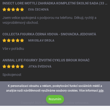
INSECT LORE MOTÝLÍ ZAHRÁDKA KOMPLETNÍ ŠKOLNÍ SADA (33 HOUSENEK)
EVA ČECHOVÁ
Jsem velice spokojená s podporou na telefonu. Děkuji, rychlý a
vezproblémový obchod.
COLLECTA FIGURKA ČERNÁ VDOVA - SNOVAČKA JEDOVATÁ
MIROSLAV DRDLA
Vše v pořádku
ANIMAL LIFE FIGURKY ŽIVOTNÍ CYKLUS BROUK ROHÁČ
JITKA ŠVÉDOVÁ
Spokojenost
K personalizaci obsahu a reklam, poskytování funkcí sociálních médií a
analýze naší návštěvnosti využíváme soubory cookies. Více informací
zde
.
Rozumím
Copyright 2026
Smoopi
. Všechna práva vyhrazena.