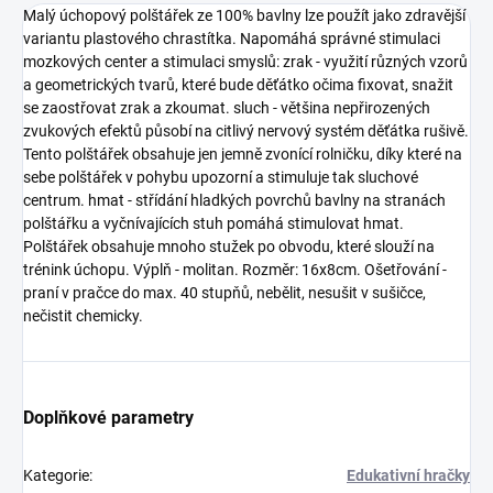
Malý úchopový polštářek ze 100% bavlny lze použít jako zdravější
variantu plastového chrastítka. Napomáhá správné stimulaci
mozkových center a stimulaci smyslů: zrak - využití různých vzorů
a geometrických tvarů, které bude děťátko očima fixovat, snažit
se zaostřovat zrak a zkoumat. sluch - většina nepřirozených
zvukových efektů působí na citlivý nervový systém děťátka rušivě.
Tento polštářek obsahuje jen jemně zvonící rolničku, díky které na
sebe polštářek v pohybu upozorní a stimuluje tak sluchové
centrum. hmat - střídání hladkých povrchů bavlny na stranách
polštářku a vyčnívajících stuh pomáhá stimulovat hmat.
Polštářek obsahuje mnoho stužek po obvodu, které slouží na
trénink úchopu. Výplň - molitan. Rozměr: 16x8cm. Ošetřování -
praní v pračce do max. 40 stupňů, nebělit, nesušit v sušičce,
nečistit chemicky.
Doplňkové parametry
Kategorie
:
Edukativní hračky