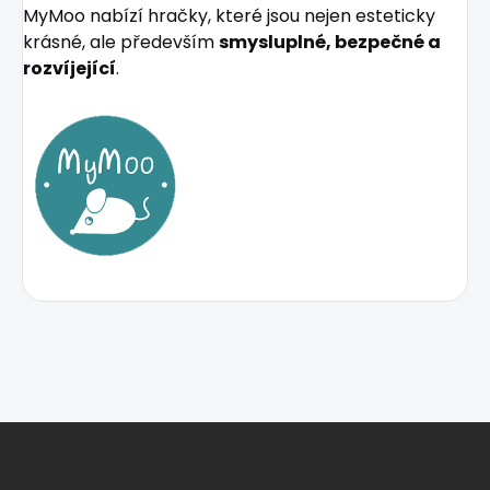
MyMoo nabízí hračky, které jsou nejen esteticky
krásné, ale především
smysluplné, bezpečné a
rozvíjející
.
Z
á
p