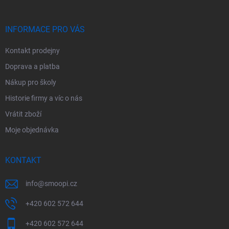
a
t
í
INFORMACE PRO VÁS
Kontakt prodejny
Doprava a platba
Nákup pro školy
Historie firmy a víc o nás
Vrátit zboží
Moje objednávka
KONTAKT
info
@
smoopi.cz
+420 602 572 644
+420 602 572 644