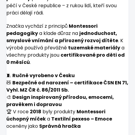
péčí v České republice – z rukou lidí, kteří svou
práci dělají rádi.
Značka vychází z principů
Montessori
pedagogiky
a klade důraz na
jednoduchost,
smyslové vnímání a přirozený rozvoj dítěte
. K
výrobě používá převážně
tuzemské materiály
a
všechny produkty jsou
certifikované pro děti od
0 měsíců
.
🧵
Ručně vyrobeno v Česku
🧸
Bezpečné od narození – certifikace ČSN EN 71,
Vyhl. MZ ČR č. 86/2011 Sb.
🎨
Design inspirovaný přírodou, emocemi,
pravěkem i dopravou
🏆 V roce
2018
byly produkty
Montessori
úchopný míček
a
Textilní pexeso – Emoce
oceněny jako
Správná hračka