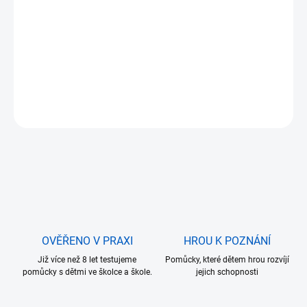
27.8.2026
MOŽNOSTI
DORUČENÍ
−
+
Přidat do košíku
ZEPTAT SE
OVĚŘENO V PRAXI
HROU K POZNÁNÍ
Již více než 8 let testujeme
Pomůcky, které dětem hrou rozvíjí
pomůcky s dětmi ve školce a škole.
jejich schopnosti