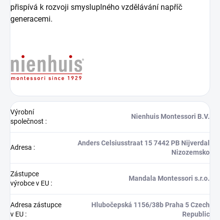
přispívá k rozvoji smysluplného vzdělávání napříč
generacemi.
Výrobní
Nienhuis Montessori B.V.
společnost
:
Anders Celsiusstraat 15 7442 PB Nijverdal
Adresa
:
Nizozemsko
Zástupce
Mandala Montessori s.r.o.
výrobce v EU
:
Adresa zástupce
Hlubočepská 1156/38b Praha 5 Czech
v EU
:
Republic