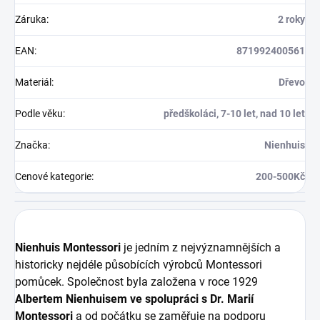
Záruka
:
2 roky
EAN
:
871992400561
Materiál
:
Dřevo
Podle věku
:
předškoláci, 7-10 let, nad 10 let
Značka
:
Nienhuis
Cenové kategorie
:
200-500Kč
Nienhuis Montessori
je jedním z nejvýznamnějších a
historicky nejdéle působících výrobců Montessori
pomůcek. Společnost byla založena v roce 1929
Albertem Nienhuisem ve spolupráci s Dr. Marií
Montessori
a od počátku se zaměřuje na podporu