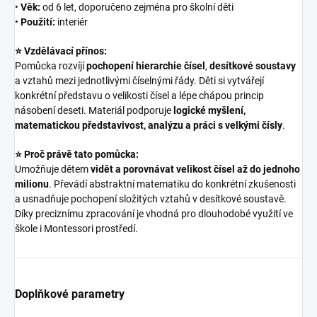
•
Věk:
od 6 let, doporučeno zejména pro školní děti
•
Použití:
interiér
⭐ Vzdělávací přínos:
Pomůcka rozvíjí
pochopení hierarchie čísel
,
desítkové soustavy
a vztahů mezi jednotlivými číselnými řády. Děti si vytvářejí
konkrétní představu o velikosti čísel a lépe chápou princip
násobení deseti. Materiál podporuje
logické myšlení,
matematickou představivost, analýzu a práci s velkými čísly
.
⭐ Proč právě tato pomůcka:
Umožňuje dětem
vidět a porovnávat velikost čísel až do jednoho
milionu
. Převádí abstraktní matematiku do konkrétní zkušenosti
a usnadňuje pochopení složitých vztahů v desítkové soustavě.
Díky preciznímu zpracování je vhodná pro dlouhodobé využití ve
škole i Montessori prostředí.
Doplňkové parametry