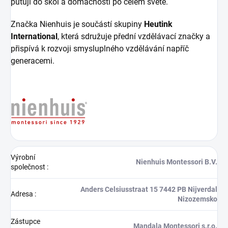
putují do škol a domácností po celém světě.
Značka Nienhuis je součástí skupiny
Heutink
International
, která sdružuje přední vzdělávací značky a
přispívá k rozvoji smysluplného vzdělávání napříč
generacemi.
Výrobní
Nienhuis Montessori B.V.
společnost
:
Anders Celsiusstraat 15 7442 PB Nijverdal
Adresa
:
Nizozemsko
Zástupce
Mandala Montessori s.r.o.