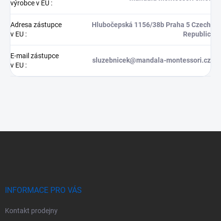
výrobce v EU
:
Adresa zástupce
Hlubočepská 1156/38b Praha 5 Czech
v EU
:
Republic
E-mail zástupce
sluzebnicek@mandala-montessori.cz
v EU
:
Z
á
p
a
t
í
INFORMACE PRO VÁS
Kontakt prodejny