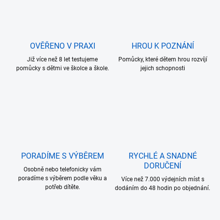
OVĚŘENO V PRAXI
HROU K POZNÁNÍ
Již více než 8 let testujeme
Pomůcky, které dětem hrou rozvíjí
pomůcky s dětmi ve školce a škole.
jejich schopnosti
PORADÍME S VÝBĚREM
RYCHLÉ A SNADNÉ
DORUČENÍ
Osobně nebo telefonicky vám
poradíme s výběrem podle věku a
Více než 7.000 výdejních míst s
potřeb dítěte.
dodáním do 48 hodin po objednání.