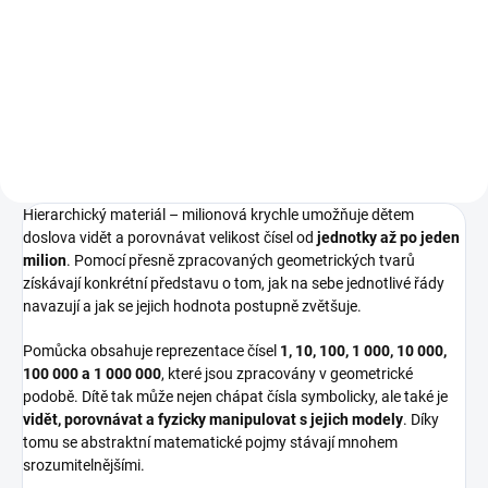
⭐ Montessori pomůcka k
⭐ Montessori matematická
pochopení hierarchie čísel až do
pomůcka pro hierarchii čísel ⭐
milionu ⭐ Dítě porovnává krychle
Dítě porovnává 1 až 1 000 000 v
a hranoly podle jejich hodnoty ⭐
geometrické podobě ⭐ Rozvíjí
Pomáhá pochopit princip
pochopení desítkové soustavy a
násobení deseti v desítkové...
velikosti čísel ⭐ Barevné...
Hierarchický materiál – milionová krychle umožňuje dětem
doslova vidět a porovnávat velikost čísel od
jednotky až po jeden
milion
. Pomocí přesně zpracovaných geometrických tvarů
získávají konkrétní představu o tom, jak na sebe jednotlivé řády
navazují a jak se jejich hodnota postupně zvětšuje.
Pomůcka obsahuje reprezentace čísel
1, 10, 100, 1 000, 10 000,
100 000 a 1 000 000
, které jsou zpracovány v geometrické
podobě. Dítě tak může nejen chápat čísla symbolicky, ale také je
vidět, porovnávat a fyzicky manipulovat s jejich modely
. Díky
tomu se abstraktní matematické pojmy stávají mnohem
srozumitelnějšími.