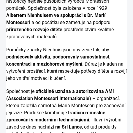
historicky nejdéle působících výrobců Montessori
pomůcek. Společnost byla založena v roce 1929
Albertem Nienhuisem ve spolupráci s Dr. Marií
Montessori
a od počátku se zaměřuje na podporu
přirozeného rozvoje dítěte
prostřednictvím kvalitně
zpracovaných materiálů.
Pomůcky značky Nienhuis jsou navržené tak, aby
podněcovaly aktivitu, podporovaly samostatnost,
koncentraci a mezioborové myšlení
. Důraz je kladen na
vytvoření prostředí, které respektuje potřeby dítěte a rozvíjí
jeho vnitřní motivaci k učení.
Společnost je
oficiálně uznána a autorizována AMI
(Association Montessori Internationale)
– organizací,
kterou založila samotná Maria Montessori pro zachování
její vize. Produkce kombinuje
tradiční řemeslné
zpracování s moderními technologiemi
. Hlavní výrobní
závod se dnes nachází
na Srí Lance
, odkud produkty