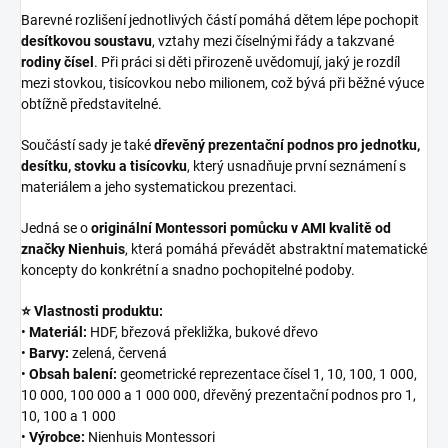
Barevné rozlišení jednotlivých částí pomáhá dětem lépe pochopit
desítkovou soustavu
, vztahy mezi číselnými řády a takzvané
rodiny čísel
. Při práci si děti přirozeně uvědomují, jaký je rozdíl
mezi stovkou, tisícovkou nebo milionem, což bývá při běžné výuce
obtížně představitelné.
Součástí sady je také
dřevěný prezentační podnos pro jednotku,
desítku, stovku a tisícovku
, který usnadňuje první seznámení s
materiálem a jeho systematickou prezentaci.
Jedná se o
originální Montessori pomůcku v AMI kvalitě od
značky Nienhuis
, která pomáhá převádět abstraktní matematické
koncepty do konkrétní a snadno pochopitelné podoby.
⭐ Vlastnosti produktu:
•
Materiál:
HDF, březová překližka, bukové dřevo
•
Barvy:
zelená, červená
•
Obsah balení:
geometrické reprezentace čísel 1, 10, 100, 1 000,
10 000, 100 000 a 1 000 000, dřevěný prezentační podnos pro 1,
10, 100 a 1 000
•
Výrobce:
Nienhuis Montessori