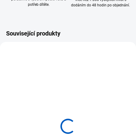
potřeb dítěte.
dodáním do 48 hodin po objednání.
Související produkty
SKLADEM U DODAVATELE
SKLADEM U DODAVATELE
ADENA MONTESSORI
NIENHUIS Stojan na
Dřevěný stojan na
koberečky
koberečky pro 15ks
9 390 Kč