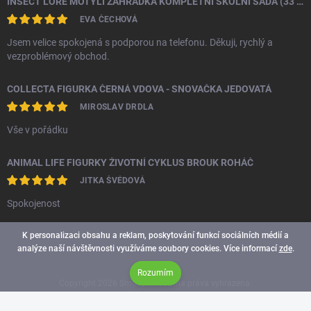
INSECT LORE MOTÝLÍ ZAHRÁDKA KOMPLETNÍ ŠKOLNÍ SADA (33 HOUSENEK)
EVA ČECHOVÁ
Jsem velice spokojená s podporou na telefonu. Děkuji, rychlý a
vezproblémový obchod.
COLLECTA FIGURKA ČERNÁ VDOVA - SNOVAČKA JEDOVATÁ
MIROSLAV DRDLA
Vše v pořádku
ANIMAL LIFE FIGURKY ŽIVOTNÍ CYKLUS BROUK ROHÁČ
JITKA ŠVÉDOVÁ
Spokojenost
K personalizaci obsahu a reklam, poskytování funkcí sociálních médií a
analýze naší návštěvnosti využíváme soubory cookies. Více informací
zde
.
Rozumím
Copyright 2026
Smoopi
. Všechna práva vyhrazena.
Vytvořil Shoptet