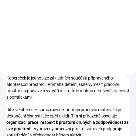
5 490 Kč
Do košíku
Do košíku
⭐ Montessori stojan pro uložení
až 5 koberečků ⭐ Dítě si
Dřevěný stojan na uložení
samostatně bere i vrací
koberečků pro 15ks koberečků.
kobereček ⭐ Podporuje pořádek a
samostatnost při práci ⭐ Buková
překližka pro stabilní a odolnou...
Kobereček je jednou ze základních součástí připraveného
Montessori prostředí. Pomáhá dětem jasně vymezit pracovní
prostor na podlaze a vytváří místo, kde mohou nerušeně pracovat
s pomůckami.
Dítě si kobereček samo rozvine, připraví pracovní materiál a po
dokončení činnosti vše opět uklidí. Tím si přirozeně osvojuje
organizaci práce, respekt k prostoru druhých a zodpovědnost za
své prostředí
. Vyhrazený pracovní prostor zároveň podporuje
soustředění a přehlednost během aktivit.