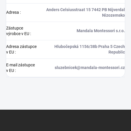
Anders Celsiusstraat 15 7442 PB Nijverdal
Adresa
:
Nizozemsko
Zástupce
Mandala Montessori s.r.o.
výrobce v EU
:
Adresa zástupce
Hlubočepská 1156/38b Praha 5 Czech
v EU
:
Republic
E-mail zástupce
sluzebnicek@mandala-montessori.cz
v EU
:
Z
á
p