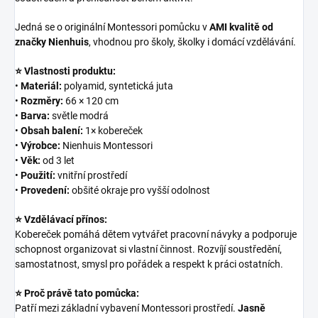
Jedná se o originální Montessori pomůcku v
AMI kvalitě od
značky Nienhuis
, vhodnou pro školy, školky i domácí vzdělávání.
⭐ Vlastnosti produktu:
•
Materiál:
polyamid, syntetická juta
•
Rozměry:
66 × 120 cm
•
Barva:
světle modrá
•
Obsah balení:
1× kobereček
•
Výrobce:
Nienhuis Montessori
•
Věk:
od 3 let
•
Použití:
vnitřní prostředí
•
Provedení:
obšité okraje pro vyšší odolnost
⭐ Vzdělávací přínos:
Kobereček pomáhá dětem vytvářet pracovní návyky a podporuje
schopnost organizovat si vlastní činnost. Rozvíjí soustředění,
samostatnost, smysl pro pořádek a respekt k práci ostatních.
⭐ Proč právě tato pomůcka:
Patří mezi základní vybavení Montessori prostředí.
Jasně