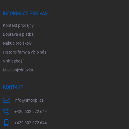
a
t
í
INFORMACE PRO VÁS
Kontakt prodejny
Doprava a platba
Nákup pro školy
Historie firmy a víc o nás
Vrátit zboží
Moje objednávka
KONTAKT
info
@
smoopi.cz
+420 602 572 644
+420 602 572 644