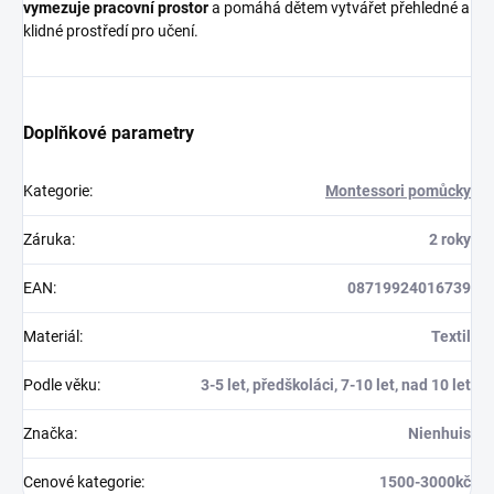
vymezuje pracovní prostor
a pomáhá dětem vytvářet přehledné a
klidné prostředí pro učení.
Doplňkové parametry
Kategorie
:
Montessori pomůcky
Záruka
:
2 roky
EAN
:
08719924016739
Materiál
:
Textil
Podle věku
:
3-5 let, předškoláci, 7-10 let, nad 10 let
Značka
:
Nienhuis
Cenové kategorie
:
1500-3000kč