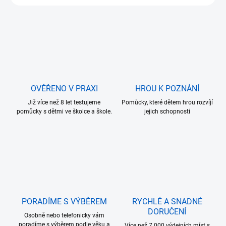
OVĚŘENO V PRAXI
HROU K POZNÁNÍ
Již více než 8 let testujeme
Pomůcky, které dětem hrou rozvíjí
pomůcky s dětmi ve školce a škole.
jejich schopnosti
PORADÍME S VÝBĚREM
RYCHLÉ A SNADNÉ
DORUČENÍ
Osobně nebo telefonicky vám
poradíme s výběrem podle věku a
Více než 7.000 výdejních míst s