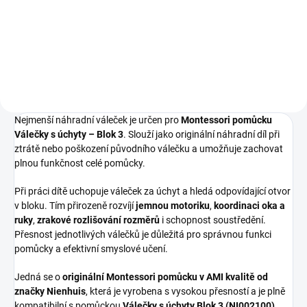
úchyty – práce s výškou a
průměrem v protisměru ⭐
Válečky se zmenšují ve výšce a
zároveň zvětšují v průměru ⭐
Rozvíjí zrakové rozlišování,...
Nejmenší náhradní váleček je určen pro
Montessori pomůcku
Válečky s úchyty – Blok 3
. Slouží jako originální náhradní díl při
ztrátě nebo poškození původního válečku a umožňuje zachovat
plnou funkčnost celé pomůcky.
Při práci dítě uchopuje váleček za úchyt a hledá odpovídající otvor
v bloku. Tím přirozeně rozvíjí
jemnou motoriku
,
koordinaci oka a
ruky
,
zrakové rozlišování rozměrů
i schopnost soustředění.
Přesnost jednotlivých válečků je důležitá pro správnou funkci
pomůcky a efektivní smyslové učení.
Jedná se o
originální Montessori pomůcku v AMI kvalitě od
značky Nienhuis
, která je vyrobena s vysokou přesností a je plně
kompatibilní s pomůckou
Válečky s úchyty Blok 3 (NI002100)
.