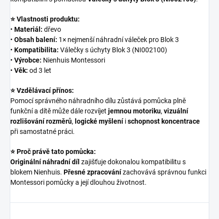
⭐ Vlastnosti produktu:
•
Materiál:
dřevo
•
Obsah balení:
1× nejmenší náhradní váleček pro Blok 3
•
Kompatibilita:
Válečky s úchyty Blok 3 (NI002100)
•
Výrobce:
Nienhuis Montessori
•
Věk:
od 3 let
⭐ Vzdělávací přínos:
Pomocí správného náhradního dílu zůstává pomůcka plně
funkční a dítě může dále rozvíjet
jemnou motoriku
,
vizuální
rozlišování rozměrů
,
logické myšlení
i
schopnost koncentrace
při samostatné práci.
⭐ Proč právě tato pomůcka:
Originální náhradní díl
zajišťuje dokonalou kompatibilitu s
blokem Nienhuis.
Přesné zpracování
zachovává správnou funkci
Montessori pomůcky a její dlouhou životnost.