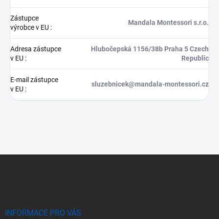
Zástupce
Mandala Montessori s.r.o.
výrobce v EU
:
Adresa zástupce
Hlubočepská 1156/38b Praha 5 Czech
v EU
:
Republic
E-mail zástupce
sluzebnicek@mandala-montessori.cz
v EU
:
Z
á
p
a
t
í
INFORMACE PRO VÁS