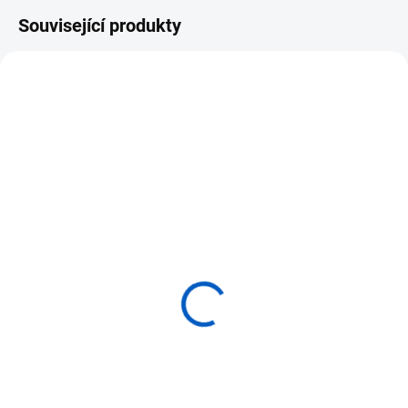
Související produkty
SKLADEM U DODAVATELE
NIENHUIS Válečky s
úchyty Blok 3
2 350 Kč
Do košíku
⭐ Smyslový blok s 10 válečky s