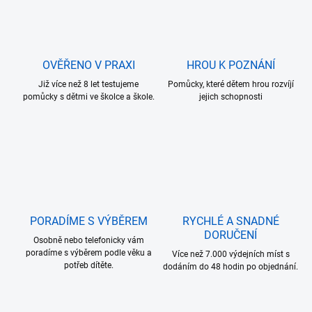
OVĚŘENO V PRAXI
HROU K POZNÁNÍ
Již více než 8 let testujeme
Pomůcky, které dětem hrou rozvíjí
pomůcky s dětmi ve školce a škole.
jejich schopnosti
PORADÍME S VÝBĚREM
RYCHLÉ A SNADNÉ
DORUČENÍ
Osobně nebo telefonicky vám
poradíme s výběrem podle věku a
Více než 7.000 výdejních míst s
potřeb dítěte.
dodáním do 48 hodin po objednání.