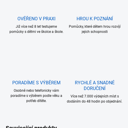
OVĚŘENO V PRAXI
HROU K POZNÁNÍ
Již více než 8 let testujeme
Pomůcky, které dětem hrou rozvíjí
pomůcky s dětmi ve školce a škole.
jejich schopnosti
PORADÍME S VÝBĚREM
RYCHLÉ A SNADNÉ
DORUČENÍ
Osobně nebo telefonicky vám
poradíme s výběrem podle věku a
Více než 7.000 výdejních míst s
potřeb dítěte.
dodáním do 48 hodin po objednání.