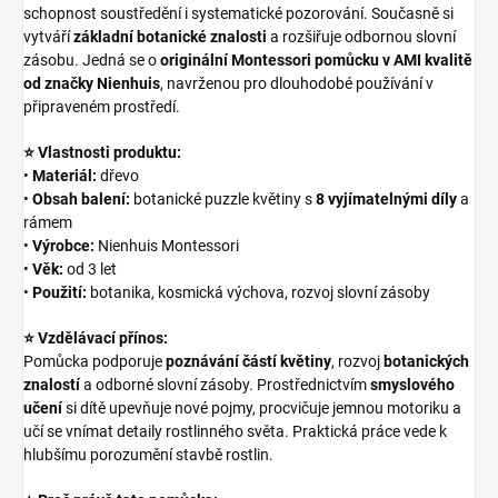
schopnost soustředění i systematické pozorování. Současně si
vytváří
základní botanické znalosti
a rozšiřuje odbornou slovní
zásobu. Jedná se o
originální Montessori pomůcku v AMI kvalitě
od značky Nienhuis
, navrženou pro dlouhodobé používání v
připraveném prostředí.
⭐ Vlastnosti produktu:
•
Materiál:
dřevo
•
Obsah balení:
botanické puzzle květiny s
8 vyjímatelnými díly
a
rámem
•
Výrobce:
Nienhuis Montessori
•
Věk:
od 3 let
•
Použití:
botanika, kosmická výchova, rozvoj slovní zásoby
⭐ Vzdělávací přínos:
Pomůcka podporuje
poznávání částí květiny
, rozvoj
botanických
znalostí
a odborné slovní zásoby. Prostřednictvím
smyslového
učení
si dítě upevňuje nové pojmy, procvičuje jemnou motoriku a
učí se vnímat detaily rostlinného světa. Praktická práce vede k
hlubšímu porozumění stavbě rostlin.