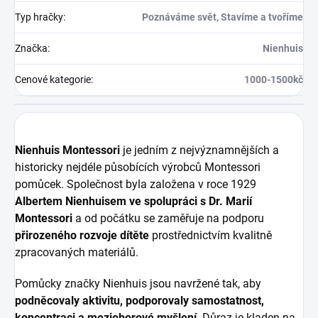
Typ hračky
:
Poznáváme svět, Stavíme a tvoříme
Značka
:
Nienhuis
Cenové kategorie
:
1000-1500kč
Nienhuis Montessori
je jedním z nejvýznamnějších a
historicky nejdéle působících výrobců Montessori
pomůcek. Společnost byla založena v roce 1929
Albertem Nienhuisem ve spolupráci s Dr. Marií
Montessori
a od počátku se zaměřuje na podporu
přirozeného rozvoje dítěte
prostřednictvím kvalitně
zpracovaných materiálů.
Pomůcky značky Nienhuis jsou navržené tak, aby
podněcovaly aktivitu, podporovaly samostatnost,
koncentraci a mezioborové myšlení
. Důraz je kladen na