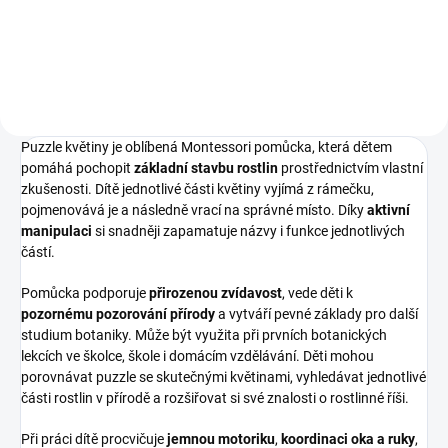
puzzle ⭐ Vyrobena z kvalitní
bukové překližky – odolné a
estetické provedení ⭐ Kompaktní
rozměry ideální pro přehlednou...
Puzzle květiny je oblíbená Montessori pomůcka, která dětem
pomáhá pochopit
základní stavbu rostlin
prostřednictvím vlastní
zkušenosti. Dítě jednotlivé části květiny vyjímá z rámečku,
pojmenovává je a následně vrací na správné místo. Díky
aktivní
manipulaci
si snadněji zapamatuje názvy i funkce jednotlivých
částí.
Pomůcka podporuje
přirozenou zvídavost
, vede děti k
pozornému pozorování přírody
a vytváří pevné základy pro další
studium botaniky. Může být využita při prvních botanických
lekcích ve školce, škole i domácím vzdělávání. Děti mohou
porovnávat puzzle se skutečnými květinami, vyhledávat jednotlivé
části rostlin v přírodě a rozšiřovat si své znalosti o rostlinné říši.
Při práci dítě procvičuje
jemnou motoriku
,
koordinaci oka a ruky
,