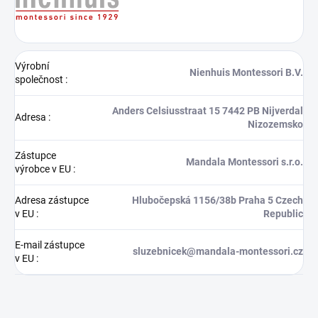
Výrobní
Nienhuis Montessori B.V.
společnost
:
Anders Celsiusstraat 15 7442 PB Nijverdal
Adresa
:
Nizozemsko
Zástupce
Mandala Montessori s.r.o.
výrobce v EU
:
Adresa zástupce
Hlubočepská 1156/38b Praha 5 Czech
v EU
:
Republic
E-mail zástupce
sluzebnicek@mandala-montessori.cz
v EU
: