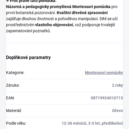
⭐ Proč právě tato pomůcka:
Názorná a pedagogicky promyšlená Montessori pomůcka
pro
první botanická pozorování.
Kvalitní dřevěné zpracování
zajišťuje dlouhou životnost a pohodlnou manipulaci. Dítě se učí
prostřednictvím
vlastního objevování
, což podporuje trvalejší
zapamatování poznatků.
Doplňkové parametry
Kategorie
:
Montessori pomůcky
Záruka
:
2 roky
EAN
:
08719924010713
Materiál
:
Dřevo
Podle věku
:
12-36 měsíců, 3-5 let, předškoláci