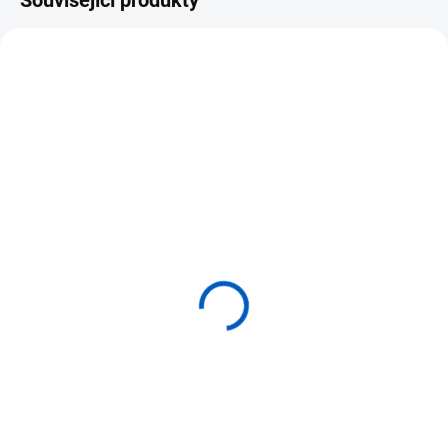
Související produkty
SKLADEM U DODAVATELE
NIENHUIS Komoda pro
botanické puzzle
2 650 Kč
Do košíku
⭐ Dřevěná komoda určená k
ukládání až 4 kusů botanických