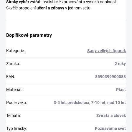
Široký výběr zvířat
, realistické zpracování a vysoká odolnost.
Skvělé propojení
učení a zábavy
v jednom setu.
Doplňkové parametry
Kategorie
:
Sady velkých figurek
Záruka
:
2 roky
EAN
:
8590399900088
Materiál
:
Plast
Podle věku
:
3-5 let, předškoláci, 7-10 let, nad 10 let
Témata
:
Zvířata a člověk
Typ hračky
:
Poznáváme svět