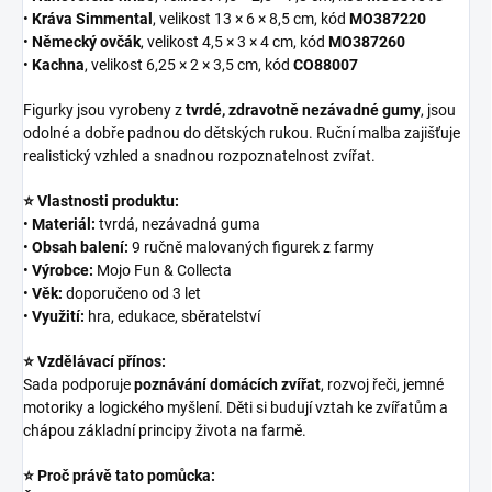
•
Kráva Simmental
, velikost 13 × 6 × 8,5 cm, kód
MO387220
•
Německý ovčák
, velikost 4,5 × 3 × 4 cm, kód
MO387260
•
Kachna
, velikost 6,25 × 2 × 3,5 cm, kód
CO88007
Figurky jsou vyrobeny z
tvrdé, zdravotně nezávadné gumy
, jsou
odolné a dobře padnou do dětských rukou. Ruční malba zajišťuje
realistický vzhled a snadnou rozpoznatelnost zvířat.
⭐ Vlastnosti produktu:
•
Materiál:
tvrdá, nezávadná guma
•
Obsah balení:
9 ručně malovaných figurek z farmy
•
Výrobce:
Mojo Fun & Collecta
•
Věk:
doporučeno od 3 let
•
Využití:
hra, edukace, sběratelství
⭐ Vzdělávací přínos:
Sada podporuje
poznávání domácích zvířat
, rozvoj řeči, jemné
motoriky a logického myšlení. Děti si budují vztah ke zvířatům a
chápou základní principy života na farmě.
⭐ Proč právě tato pomůcka: