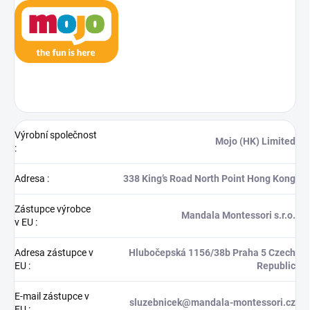
Výrobní společnost
Mojo (HK) Limited
:
Adresa
:
338 King’s Road North Point Hong Kong
Zástupce výrobce
Mandala Montessori s.r.o.
v EU
:
Adresa zástupce v
Hlubočepská 1156/38b Praha 5 Czech
EU
:
Republic
E-mail zástupce v
sluzebnicek@mandala-montessori.cz
EU
: