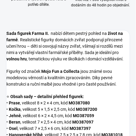
potřeb dítěte.
dodáním do 48 hodin po objednání.
Sada figurek Farma II.
nabízí dětem pestrý pohled na
život na
farmě
. Realistické figurky domácích zvířat podporují přirozené
učení hrou – děti si osvojují názvy zvířat, všímají si rozdílů mezi
nimi a vytvářejí vlastní farmářské příběhy. Sada je ideální pro
volnou hru
, tematickou výuku ve školkách i domácí vzdělávání.
Figurky od značek
Mojo Fun a Collecta
jsou známé svou
modelovou věrností a kvalitním zpracováním. Díky pevné
konstrukci a ruční malbě jsou vhodné i pro časté používání.
⭐
Obsah sady – detailní přehled figurek:
•
Prase
, velikost 8 × 2 × 4 cm, kód
MO387080
•
Kočka
, velikost 5 × 1,5 × 2,5 cm, kód
MO387200
•
Jehně
, velikost 6 × 2 × 4,5 cm, kód
MO387059
•
Beran
, velikost 7 × 2,5 × 4 cm, kód
MO387097
•
Osel
, velikost 7 × 2,5 × 6 cm, kód
MO387397
•
Hanoverské hříbě
, velikost 7,5 × 2,5 × 7,8 cm, kód
MO381018