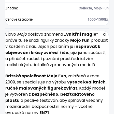
Značka
:
Collecta, Mojo Fun
Cenové kategorie
:
1000-1500kč
Slovo
Mojo
doslova znamená
„vnitřní magie“
– a
právě tu se snaží figurky značky
Mojo Fun
probudit
v každém z nás. Jejich posláním je
inspirovat k
objevování krásy zvířecí říše
, jejíž jsme součástí,
a přinášet radost i poznání prostřednictvím
realistických, detailně zpracovaných modelů.
Britská společnost Mojo Fun
, založená v roce
2009, se specializuje na výrobu
vysoce kvalitních,
ručně malovaných figurek zvířat
. Každý model
je vytvořen z
bezpečného, bezftalátového
plastu
a pečlivě testován, aby splňoval všechny
mezinárodní bezpečnostní normy – včetně
evropské normy
EN71
.