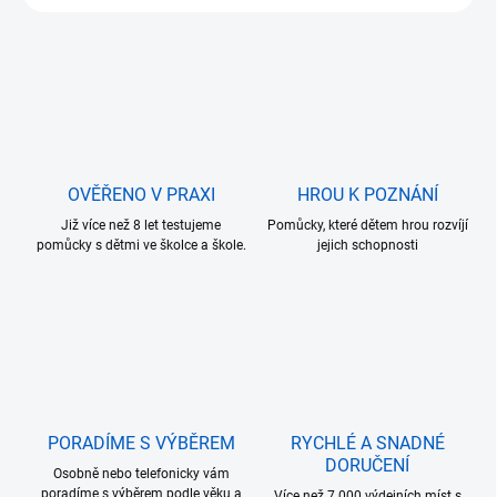
OVĚŘENO V PRAXI
HROU K POZNÁNÍ
Již více než 8 let testujeme
Pomůcky, které dětem hrou rozvíjí
pomůcky s dětmi ve školce a škole.
jejich schopnosti
PORADÍME S VÝBĚREM
RYCHLÉ A SNADNÉ
DORUČENÍ
Osobně nebo telefonicky vám
poradíme s výběrem podle věku a
Více než 7.000 výdejních míst s