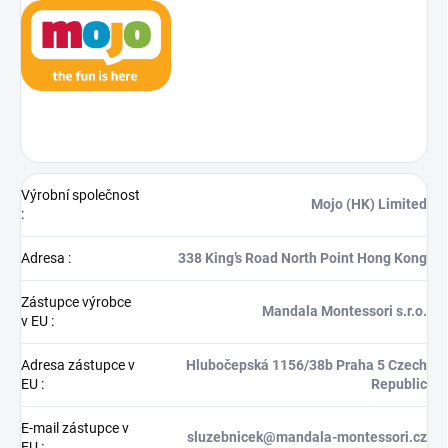
Výrobní společnost
Mojo (HK) Limited
:
Adresa
:
338 King’s Road North Point Hong Kong
Zástupce výrobce
Mandala Montessori s.r.o.
v EU
:
Adresa zástupce v
Hlubočepská 1156/38b Praha 5 Czech
EU
:
Republic
E-mail zástupce v
sluzebnicek@mandala-montessori.cz
EU
: