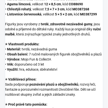
•
Agama límcová
, velikost
12 × 8,5 cm
, kód
CO88690
•
Chřestýš rohatý
, velikost
7,5 × 7 × 3 cm
, kód
MO387268
•
Listovnice červenooká
, velikost
5 × 5 × 2 cm
, kód
MO387299
Figurky jsou vyrobeny z
tvrdé, zdravotně nezávadné gumy
, jsou
odolné a příjemné do dětské ruky. Každý kus je originál díky
ruční
malbě
, která zvýrazňuje typické znaky jednotlivých druhů.
⭐ Vlastnosti produktu:
•
Materiál:
tvrdá, nezávadná guma
•
Obsah balení:
7 ručně malovaných figurek obojživelníků a plazů
•
Výrobce:
Mojo Fun & CollectA
•
Věk:
doporučeno od 3 let
•
Využití:
hra, edukace, sběratelství
⭐ Vzdělávací přínos:
Sada podporuje
poznávání plazů a obojživelníků
, rozvoj řeči,
fantazie a porozumění rozmanitosti živočišné říše. Děti se učí
rozlišovat skupiny zvířat a jejich základní znaky.
⭐ Proč právě tato pomůcka: