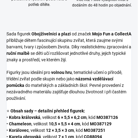
potřeb dítěte.
dodáním do 48 hodin po objednání.
Sada figurek
Obojživelníci a plazi
od značek
Mojo Fun a CollectA
přibližuje dětem fascinující skupinu zvířat, která zaujme svými
barvami, tvary i způsobem života. Díky realistickému zpracování a
ruční malbě
se děti učí rozlišovat jednotlivé druhy, jejich typické
znaky a prostředí, ve kterém žijí.
Figurky jsou ideální pro
volnou hru
, tematické učení o přírodě,
třídění zvířat podle skupin nebo jako
názorná vzdělávací
pomůcka
do mateřských a základních škol. Pevné provedení z
nezávadného materiálu zajišťuje dlouhou životnost i při častém
používání.
⭐
Obsah sady – detailní přehled figurek:
•
Kobra královská
, velikost
6 × 5,5 × 6,2 cm
, kód
MO387126
•
Chameleon
, velikost
10,5 × 5,5 × 4 cm
, kód
MO387129
•
Korálovec
, velikost
12 × 3,5 × 3 cm
, kód
MO387251
•
Kareta obrovská
, velikost
7 × 1 cm
, kód
CO88094