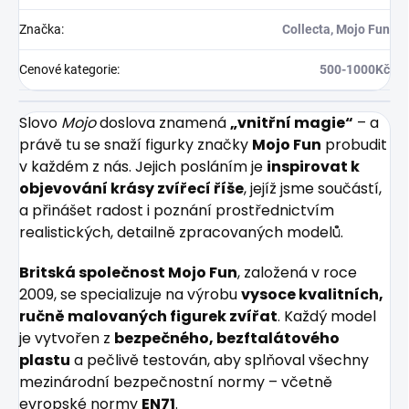
Značka
:
Collecta, Mojo Fun
Cenové kategorie
:
500-1000Kč
Slovo
Mojo
doslova znamená
„vnitřní magie“
– a
právě tu se snaží figurky značky
Mojo Fun
probudit
v každém z nás. Jejich posláním je
inspirovat k
objevování krásy zvířecí říše
, jejíž jsme součástí,
a přinášet radost i poznání prostřednictvím
realistických, detailně zpracovaných modelů.
Britská společnost Mojo Fun
, založená v roce
2009, se specializuje na výrobu
vysoce kvalitních,
ručně malovaných figurek zvířat
. Každý model
je vytvořen z
bezpečného, bezftalátového
plastu
a pečlivě testován, aby splňoval všechny
mezinárodní bezpečnostní normy – včetně
evropské normy
EN71
.