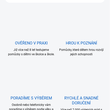
OVĚŘENO V PRAXI
HROU K POZNÁNÍ
Již více než 8 let testujeme
Pomůcky, které dětem hrou rozvíjí
pomůcky s dětmi ve školce a škole.
jejich schopnosti
PORADÍME S VÝBĚREM
RYCHLÉ A SNADNÉ
DORUČENÍ
Osobně nebo telefonicky vám
poradíme s výběrem podle věku a
Více než 7.000 výdejních míst s