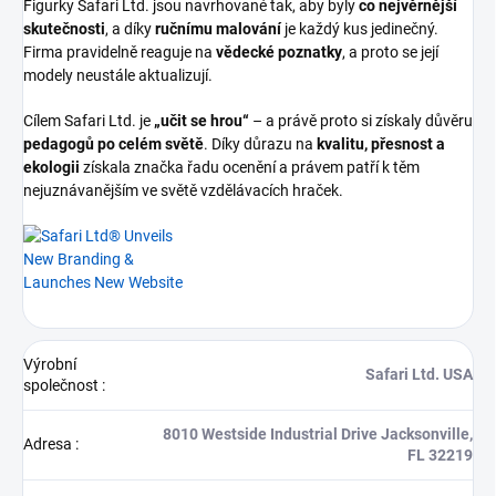
Figurky Safari Ltd. jsou navrhované tak, aby byly
co nejvěrnější
skutečnosti
, a díky
ručnímu malování
je každý kus jedinečný.
Firma pravidelně reaguje na
vědecké poznatky
, a proto se její
modely neustále aktualizují.
Cílem Safari Ltd. je
„učit se hrou“
– a právě proto si získaly důvěru
pedagogů po celém světě
. Díky důrazu na
kvalitu, přesnost a
ekologii
získala značka řadu ocenění a právem patří k těm
nejuznávanějším ve světě vzdělávacích hraček.
Výrobní
Safari Ltd. USA
společnost
:
8010 Westside Industrial Drive Jacksonville,
Adresa
:
FL 32219