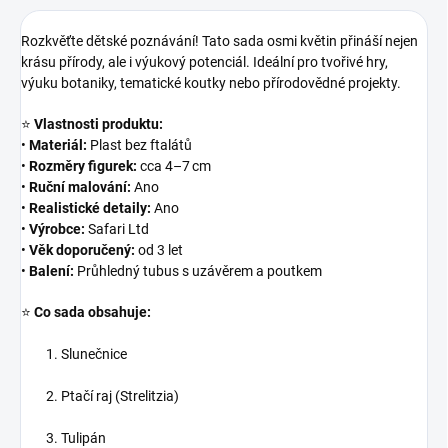
Rozkvěťte dětské poznávání! Tato sada osmi květin přináší nejen
krásu přírody, ale i výukový potenciál. Ideální pro tvořivé hry,
výuku botaniky, tematické koutky nebo přírodovědné projekty.
⭐
Vlastnosti produktu:
•
Materiál:
Plast bez ftalátů
•
Rozměry figurek:
cca 4–7 cm
•
Ruční malování:
Ano
•
Realistické detaily:
Ano
•
Výrobce:
Safari Ltd
•
Věk doporučený:
od 3 let
•
Balení:
Průhledný tubus s uzávěrem a poutkem
⭐
Co sada obsahuje:
Slunečnice
Ptačí raj (Strelitzia)
Tulipán