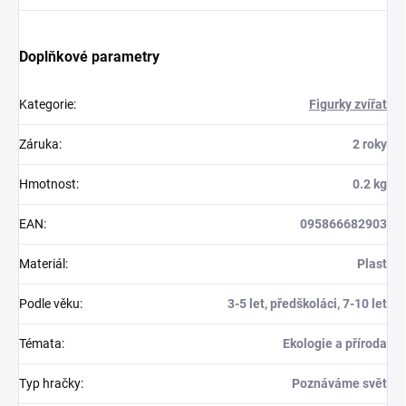
Doplňkové parametry
Kategorie
:
Figurky zvířat
Záruka
:
2 roky
Hmotnost
:
0.2 kg
EAN
:
095866682903
Materiál
:
Plast
Podle věku
:
3-5 let, předškoláci, 7-10 let
Témata
:
Ekologie a příroda
Typ hračky
:
Poznáváme svět