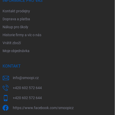
í
INFORMACE PRO VÁS
Kontakt prodejny
Doprava a platba
Nákup pro školy
Historie firmy a víc o nás
Vrátit zboží
Moje objednávka
KONTAKT
info
@
smoopi.cz
+420 602 572 644
+420 602 572 644
https://www.facebook.com/smoopicz