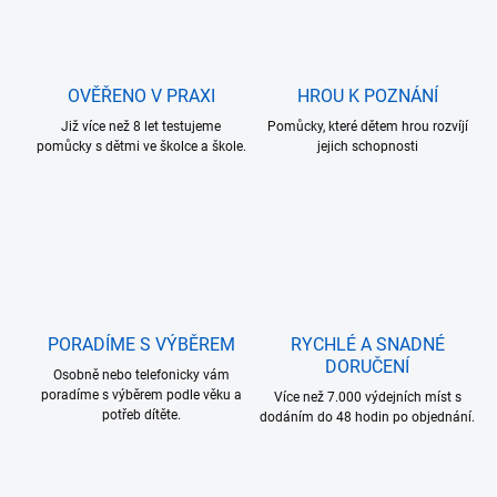
OVĚŘENO V PRAXI
HROU K POZNÁNÍ
Již více než 8 let testujeme
Pomůcky, které dětem hrou rozvíjí
pomůcky s dětmi ve školce a škole.
jejich schopnosti
PORADÍME S VÝBĚREM
RYCHLÉ A SNADNÉ
DORUČENÍ
Osobně nebo telefonicky vám
poradíme s výběrem podle věku a
Více než 7.000 výdejních míst s
potřeb dítěte.
dodáním do 48 hodin po objednání.