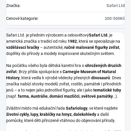
Značka
:
Safari Ltd
Cenové kategorie
:
200-500Kč
Safari Ltd. je předním výrobcem a celosvětový
Safari Ltd.
je
americká značka s tradicí od roku
1982
, která se specializuje na
vzdělávací hračky
– autentické,
ručně malované figurky zvířat
,
doplňky do přírody a modely inspirované skutečným světem.
Na počátku všeho byla dětská karetní hra o
ohrožených druzích
zvířat
. Brzy přišla spolupráce s
Carnegie Museum of Natural
History
, která vedla k výrobě vědecky přesných
dinosaurů
. Dnes
značka nabízí stovky modelů zvířat, rostlin, památek i přírodních
jevů – a to nejen jako jednotlivé figurky, ale i jako
tematické tuby
(např.
farma, Austrálie, domácí mazlíčci, světové památky
…).
Zvláštní místo má edukační řada
Safariology
, ve které najdete
životní cykly, lupy, krabičky na hmyz, dalekohledy
a další
pomůcky, které děti přirozeně vtáhnou do objevování přírody.