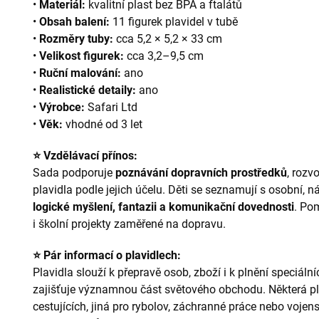
•
Materiál:
kvalitní plast bez BPA a ftalátů
•
Obsah balení:
11 figurek plavidel v tubě
•
Rozměry tuby:
cca 5,2 × 5,2 × 33 cm
•
Velikost figurek:
cca 3,2–9,5 cm
•
Ruční malování:
ano
•
Realistické detaily:
ano
•
Výrobce:
Safari Ltd
•
Věk:
vhodné od 3 let
⭐ Vzdělávací přínos:
Sada podporuje
poznávání dopravních prostředků
, rozv
plavidla podle jejich účelu. Děti se seznamují s osobní, n
logické myšlení, fantazii a komunikační dovednosti
. Po
i školní projekty zaměřené na dopravu.
⭐ Pár informací o plavidlech:
Plavidla slouží k přepravě osob, zboží i k plnění speciáln
zajišťuje významnou část světového obchodu. Některá pl
cestujících, jiná pro rybolov, záchranné práce nebo vojens