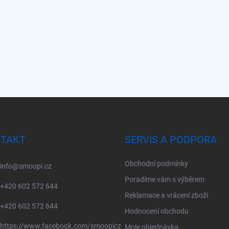
TAKT
SERVIS A PODPORA
Obchodní podmínky
info
@
smoopi.cz
Poradíme vám s výběrem
+420 602 572 644
Reklamace a vrácení zboží
+420 602 572 644
Hodnocení obchodu
https://www.facebook.com/smoopicz
Moje objednávka