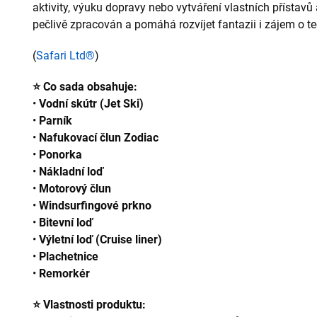
aktivity, výuku dopravy nebo vytváření vlastních přístav
pečlivě zpracován a pomáhá rozvíjet fantazii i zájem o t
(
Safari Ltd®
)
⭐ Co sada obsahuje:
•
Vodní skútr (Jet Ski)
•
Parník
•
Nafukovací člun Zodiac
•
Ponorka
•
Nákladní loď
•
Motorový člun
•
Windsurfingové prkno
•
Bitevní loď
•
Výletní loď (Cruise liner)
•
Plachetnice
•
Remorkér
⭐ Vlastnosti produktu: