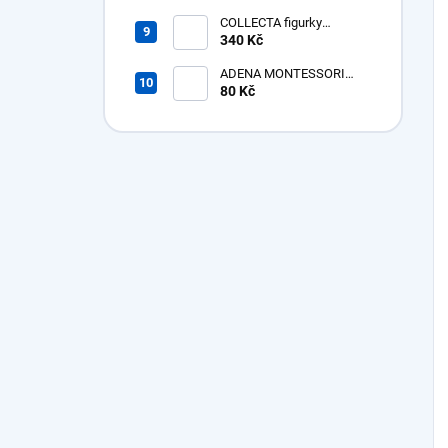
Megacerops
COLLECTA figurky
Prehistorická zvířata v
340 Kč
tubě
ADENA MONTESSORI
Bavlněná žínka bez poutka
80 Kč
- poslední kusy