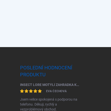
POSLEDNÍ HODNOCENÍ
PRODUKTU
INSECT LORE MOTÝLÍ ZAHRÁDKA KOMPLETNÍ ŠKOLNÍ SADA (33 HOUSENEK)
EVA ČECHOVÁ
Jsem velice spokojená s podporou na
telefonu. Děkuji, rychlý a
vezproblémový obchod.