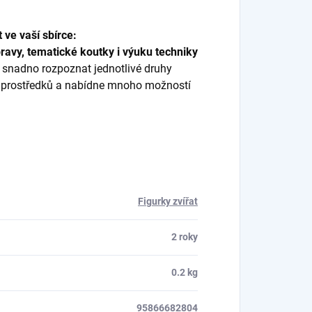
 ve vaší sbírce:
ravy, tematické koutky i výuku techniky
 snadno rozpoznat jednotlivé druhy
ích prostředků a nabídne mnoho možností
Figurky zvířat
2 roky
0.2 kg
95866682804