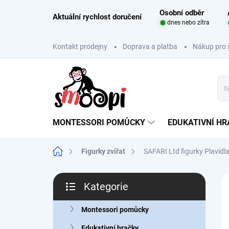
Přejít
Osobní odběr
na
Aktuální rychlost doručení
dnes nebo zítra
obsah
Kontakt prodejny
Doprava a platba
Nákup pro 
MONTESSORI POMŮCKY
EDUKATIVNÍ H
Domů
Figurky zvířat
SAFARI Ltd figurky Plavidla
P
Kategorie
o
Přeskočit
s
kategorie
t
Montessori pomůcky
r
Edukativní hračky