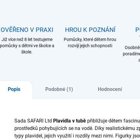
OVĚŘENO V PRAXI
HROU K POZNÁNÍ
P
Již více než 8 let testujeme
Pomůcky, které dětem hrou
pomůcky s dětmi ve školce a
rozvíjí jejich schopnosti
Osobně 
škole.
poradíme
Popis
Podobné (1)
Hodnocení
Sada SAFARI Ltd
Plavidla v tubě
přibližuje dětem fascinuj
prostředků pohybujících se na vodě. Díky realistickému 
typy plavidel, jejich využití i rozdíly mezi nimi. Figurky j