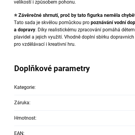
velikostí i způsobem pohonu.
⭐ Závěrečné shrnutí, proč by tato figurka neměla chybět
Tato sada je skvělou pomůckou pro
poznávání vodní dop
a dopravy
. Díky realistickému zpracování pomáhá dětem
plavidel a jejich využití. Vhodně doplní sbírku dopravn
pro vzdělávací i kreativní hru.
Doplňkové parametry
Kategorie
:
Záruka
:
Hmotnost
:
EAN
: