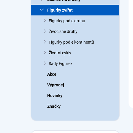
a
n
Figurky zvířat
n
Figurky podle druhu
í
p
Živočišné druhy
a
n
Figurky podle kontinentů
e
Životní cykly
l
Sady Figurek
Akce
Výprodej
Novinky
Značky