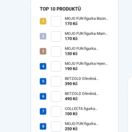
TOP 10 PRODUKTŮ
MOJO FUN figurka Bizon
americký samice
170 Kč
MOJO FUN figurka Mamut
mládě
170 Kč
MOJO FUN figurka
dinosaurus Tyrannosaurus
130 Kč
Rex mládě
MOJO FUN figurka Hyena
prehistorická - Hyaenodon
190 Kč
Gigas
BETZOLD Dřevěná
desítková soustava - tisíc -
390 Kč
1ks
BETZOLD Dřevěná
desítková soustava -
490 Kč
stovky - 10 ks
COLLECTA figurka
dinosaurus Tyrannosaurus
100 Kč
Rex mládě
MOJO FUN figurka
Nosorožec prehistorický
250 Kč