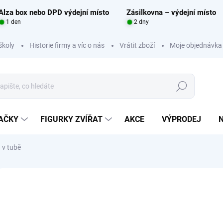
Alza box nebo DPD výdejní místo
Zásilkovna – výdejní místo
1 den
2 dny
školy
Historie firmy a víc o nás
Vrátit zboží
Moje objednávka
Hledat
RAČKY
FIGURKY ZVÍŘAT
AKCE
VÝPRODEJ
 v tubě
Neohodnoceno
Podrobnosti hodnocení
ZNAČKA:
SAFARI LTD.
39
Měrná
SKL
cena: