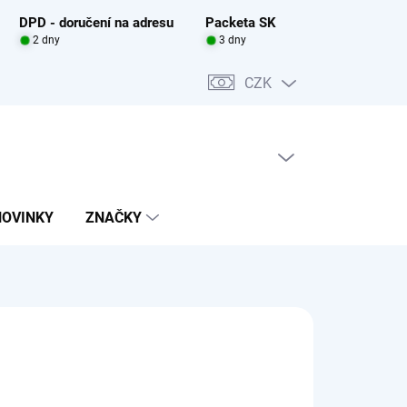
DPD - doručení na adresu
Packeta SK
2 dny
3 dny
CZK
PRÁZDNÝ KOŠÍK
NÁKUPNÍ
KOŠÍK
NOVINKY
ZNAČKY
0 Kč
ADEM
(1 KS)