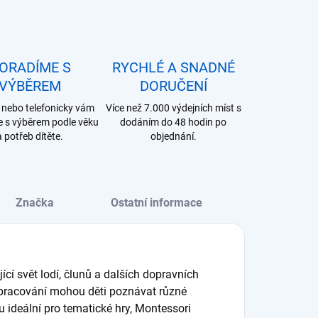
ORADÍME S
RYCHLÉ A SNADNÉ
VÝBĚREM
DORUČENÍ
nebo telefonicky vám
Více než 7.000 výdejních míst s
 s výběrem podle věku
dodáním do 48 hodin po
a potřeb dítěte.
objednání.
Značka
Ostatní informace
ící svět lodí, člunů a dalších dopravních
zpracování mohou děti poznávat různé
sou ideální pro tematické hry, Montessori