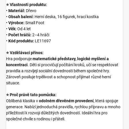
⭐ Vlastnosti produktu:
•
Materiál:
Dřevo
•
Obsah balení:
Herní deska, 16 figurek, hrací kostka
•
Výrobce:
Small Foot
•
Věk:
Od 4 let
•
Počet hráčů:
2–4 hráči
•
Kód produktu:
LE11697
⭐ Vzdělávací přínos:
Hra podporuje
matematické představy, logické myšlení a
koncentraci
. Děti si procvičují počítání kroků, učí se respektovat
pravidla a rozvíjejí sociální dovednosti během společné hry.
Zároveň posiluje trpělivost a schopnost přijímat různé herní
situace.
⭐ Proč právě tato pomůcka:
Oblíbená klasika v
odolném dřevěném provedení
, která spojuje
generace. Nabízí jednoduchá pravidla, rychlou přípravu a mnoho
příležitostí k rozvoji důležitých dovedností. Ideální hra pro
společné chvíle s rodinou i přáteli.