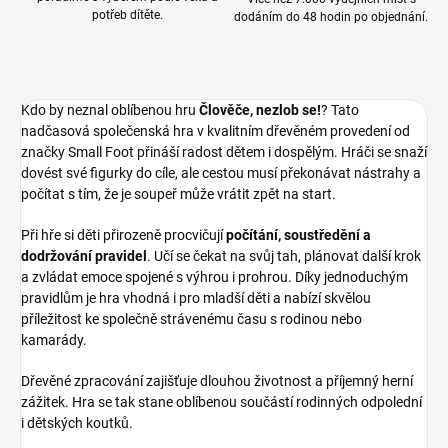
potřeb dítěte.
dodáním do 48 hodin po objednání.
Kdo by neznal oblíbenou hru
Člověče, nezlob se!
? Tato
nadčasová společenská hra v kvalitním dřevěném provedení od
značky Small Foot přináší radost dětem i dospělým. Hráči se snaží
dovést své figurky do cíle, ale cestou musí překonávat nástrahy a
počítat s tím, že je soupeř může vrátit zpět na start.
Při hře si děti přirozeně procvičují
počítání, soustředění a
dodržování pravidel
. Učí se čekat na svůj tah, plánovat další krok
a zvládat emoce spojené s výhrou i prohrou. Díky jednoduchým
pravidlům je hra vhodná i pro mladší děti a nabízí skvělou
příležitost ke společně strávenému času s rodinou nebo
kamarády.
Dřevěné zpracování zajišťuje dlouhou životnost a příjemný herní
zážitek. Hra se tak stane oblíbenou součástí rodinných odpolední
i dětských koutků.