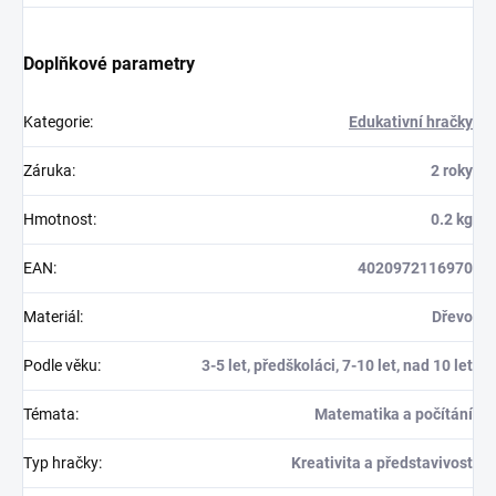
Doplňkové parametry
Kategorie
:
Edukativní hračky
Záruka
:
2 roky
Hmotnost
:
0.2 kg
EAN
:
4020972116970
Materiál
:
Dřevo
Podle věku
:
3-5 let, předškoláci, 7-10 let, nad 10 let
Témata
:
Matematika a počítání
Typ hračky
:
Kreativita a představivost