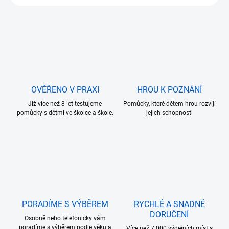
OVĚŘENO V PRAXI
HROU K POZNÁNÍ
Již více než 8 let testujeme
Pomůcky, které dětem hrou rozvíjí
pomůcky s dětmi ve školce a škole.
jejich schopnosti
PORADÍME S VÝBĚREM
RYCHLÉ A SNADNÉ
DORUČENÍ
Osobně nebo telefonicky vám
poradíme s výběrem podle věku a
Více než 7.000 výdejních míst s