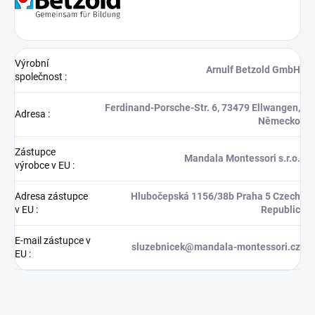
Výrobní
Arnulf Betzold GmbH
společnost
:
Ferdinand-Porsche-Str. 6, 73479 Ellwangen,
Adresa
:
Německo
Zástupce
Mandala Montessori s.r.o.
výrobce v EU
:
Adresa zástupce
Hlubočepská 1156/38b Praha 5 Czech
v EU
:
Republic
E-mail zástupce v
sluzebnicek@mandala-montessori.cz
EU
: