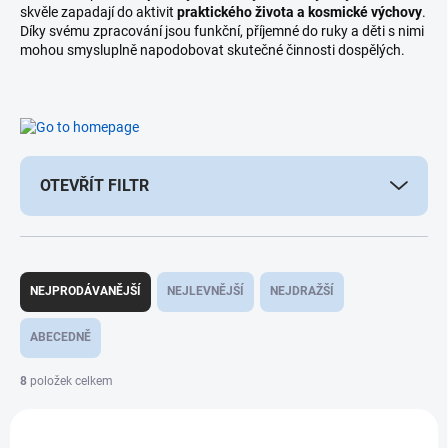
skvěle zapadají do aktivit
praktického života a kosmické výchovy
.
Díky svému zpracování jsou funkční, příjemné do ruky a děti s nimi
mohou smysluplně napodobovat skutečné činnosti dospělých.
OTEVŘÍT FILTR
Ř
a
NEJPRODÁVANĚJŠÍ
NEJLEVNĚJŠÍ
NEJDRAŽŠÍ
z
e
ABECEDNĚ
n
í
8
položek celkem
p
V
r
ý
o