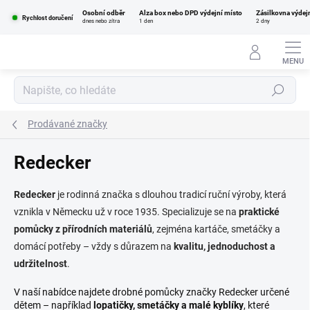
Přejít
Osobní odběr
Alza box nebo DPD výdejní místo
Zásilkovna výdej
na
Rychlost doručení
dnes nebo zítra
1 den
2 dny
obsah
Hledat
Prodávané značky
Redecker
Redecker
je rodinná značka s dlouhou tradicí ruční výroby, která
vznikla v Německu už v roce 1935. Specializuje se na
praktické
pomůcky z přírodních materiálů
, zejména kartáče, smetáčky a
domácí potřeby – vždy s důrazem na
kvalitu, jednoduchost a
udržitelnost
.
V naší nabídce najdete drobné pomůcky značky Redecker určené
dětem – například
lopatičky, smetáčky a malé kyblíky
, které