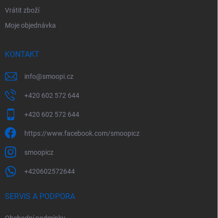
Vrátit zboží
Moje objednávka
KONTAKT
info
@
smoopi.cz
+420 602 572 644
+420 602 572 644
https://www.facebook.com/smoopicz
smoopicz
+420602572644
SERVIS A PODPORA
Obchodní podmínky