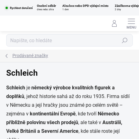
Přejít
Osobní odběr
Alza box nebo DPD výdejní místo
Zásilkovna výdej
na
Rychlost doručení
dnes nebo zítra
1 den
2 dny
obsah
Hledat
Prodávané značky
Schleich
Schleich
je
německý výrobce kvalitních figurek a
doplňků
, jehož historie sahá až do roku 1935. Firma sídlí
v Německu a její hračky jsou známé po celém světě –
zejména v
kontinentální Evropě
, kde tvoří
Německo
přibližně polovinu všech prodejů
, ale také v
Austrálii,
Velké Británii a Severní Americe
, kde stále roste její