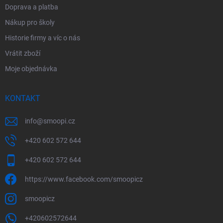
ý
Doprava a platba
p
i
Nákup pro školy
s
Historie firmy a víc o nás
u
Vrátit zboží
Moje objednávka
KONTAKT
info
@
smoopi.cz
+420 602 572 644
+420 602 572 644
https://www.facebook.com/smoopicz
smoopicz
+420602572644