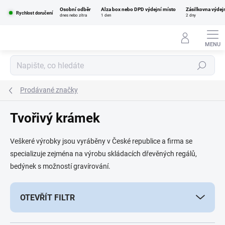
Přejít
Osobní odběr
Alza box nebo DPD výdejní místo
Zásilkovna výdej
na
Rychlost doručení
dnes nebo zítra
1 den
2 dny
obsah
Hledat
Prodávané značky
Tvořivý krámek
Veškeré výrobky jsou vyráběny v České republice a firma se
specializuje zejména na výrobu skládacích dřevěných regálů,
bedýnek s možností gravírování.
OTEVŘÍT FILTR