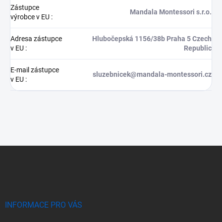
Zástupce
Mandala Montessori s.r.o.
výrobce v EU
:
Adresa zástupce
Hlubočepská 1156/38b Praha 5 Czech
v EU
:
Republic
E-mail zástupce
sluzebnicek@mandala-montessori.cz
v EU
:
Z
á
p
a
t
í
INFORMACE PRO VÁS