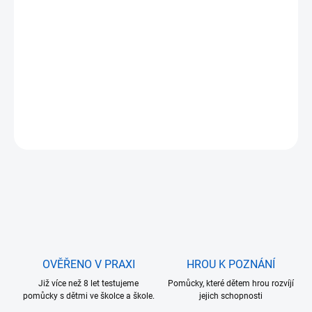
cena:
DORUČÍME DO:
10.8.2026
MOŽNOSTI
DORUČENÍ
−
+
Přidat do košíku
ZEPTAT SE
OVĚŘENO V PRAXI
HROU K POZNÁNÍ
Již více než 8 let testujeme
Pomůcky, které dětem hrou rozvíjí
pomůcky s dětmi ve školce a škole.
jejich schopnosti