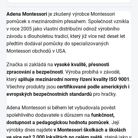
Adena Montessori
je zkušený výrobce Montessori
pomůcek s mezinárodním přesahem. Společnost vznikla
v roce 2005 jako vlastní distribuční odnož výrobního
závodu s dlouholetou tradicí, který již více než deset let
předtím dodával pomůcky do specializovaných
Montessori obchodů v USA.
Značka si zakládá na
vysoké kvalitě, přesnosti
zpracování a bezpečnosti
. Výroba probíhá v závodě,
který
splňuje mezinárodní normy řízení kvality ISO 9001
.
Všechny produkty jsou
certifikované podle amerických i
evropských bezpečnostních standardů
pro hračky.
Adena Montessori si během let vybudovala pověst
spolehlivého dodavatele s důrazem na
funkčnost,
dostupnost a pedagogickou hodnotu pomůcek
. Její
výrobky dnes najdete
v Montessori školkách a školách
ve více než 2 000 lokalitách po celém světě
, stejně jako v