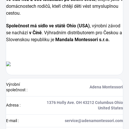
domácnostech rodičů, kteří chtějí děti vést smysluplnou
cestou.
Společnost má sídlo ve státě Ohio (USA)
, výrobní závod
se nachází
v Číně
. Výhradním distributorem pro Českou a
Slovenskou republiku je
Mandala Montessori s.r.o.
Výrobní
Adena Montessori
společnost
:
1376 Holly Ave. OH 43212 Columbus Ohio
Adresa
:
United States
E-mail
:
service@adenamontessori.com