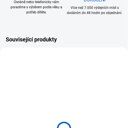
Osobně nebo telefonicky vám
poradíme s výběrem podle věku a
Více než 7.000 výdejních míst s
potřeb dítěte.
dodáním do 48 hodin po objednání.
Související produkty
SKLADEM
SKLADEM
(1 KS)
(4 KS)
ADENA MONTESSORI
ADENA MONTESSORI