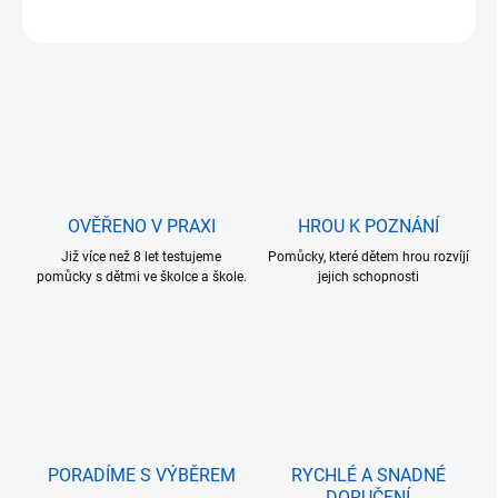
ZEPTAT SE
OVĚŘENO V PRAXI
HROU K POZNÁNÍ
Již více než 8 let testujeme
Pomůcky, které dětem hrou rozvíjí
pomůcky s dětmi ve školce a škole.
jejich schopnosti
PORADÍME S VÝBĚREM
RYCHLÉ A SNADNÉ
DORUČENÍ