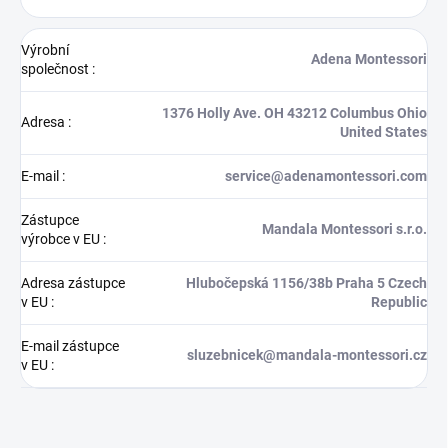
Výrobní
Adena Montessori
společnost
:
1376 Holly Ave. OH 43212 Columbus Ohio
Adresa
:
United States
E-mail
:
service@adenamontessori.com
Zástupce
Mandala Montessori s.r.o.
výrobce v EU
:
Adresa zástupce
Hlubočepská 1156/38b Praha 5 Czech
v EU
:
Republic
E-mail zástupce
sluzebnicek@mandala-montessori.cz
v EU
: