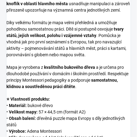
knoflík v oblasti hlavního města
usnadňuje manipulaci a zároveň
přirozeně upozorňuje na významná centra jednotlivých zemí.
Díky velkému formátu je mapa velmi přehledná a umožňuje
pohodlnou samostatnou práci. Dítě si postupně osvojuje
tvary
států, jejich velikost, polohu i vzájemné vztahy
. Pomůcka je
vhodná jak pro první seznámení s Evropou, tak pro navazující
aktivity – pojmenovávání států a hlavních měst, práci s kartami,
porovnávání s globem nebo mapou světa.
Mapa je vyrobena z
kvalitního bukového dřeva
a je určena pro
dlouhodobé používání v domácím i školním prostředí. Respektuje
principy Montessori pedagogiky a podporuje
samostatnou,
klidnou a soustředěnou práci dítěte
.
⭐ Vlastnosti produktu:
•
Materiál:
bukové dřevo
•
Velikost mapy:
57 × 44,5 cm (formát A2)
•
Obsah balení:
dřevěná puzzle mapa Evropy s díly jednotlivých
států
•
Výrobce:
Adena Montessori