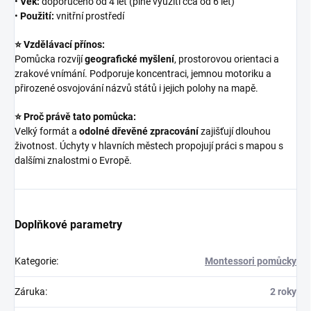
•
Věk:
doporučeno od 4 let (plné využití cca od 6 let)
•
Použití:
vnitřní prostředí
⭐ Vzdělávací přínos:
Pomůcka rozvíjí
geografické myšlení
, prostorovou orientaci a
zrakové vnímání. Podporuje koncentraci, jemnou motoriku a
přirozené osvojování názvů států i jejich polohy na mapě.
⭐ Proč právě tato pomůcka:
Velký formát a
odolné dřevěné zpracování
zajišťují dlouhou
životnost. Úchyty v hlavních městech propojují práci s mapou s
dalšími znalostmi o Evropě.
Doplňkové parametry
Kategorie
:
Montessori pomůcky
Záruka
:
2 roky