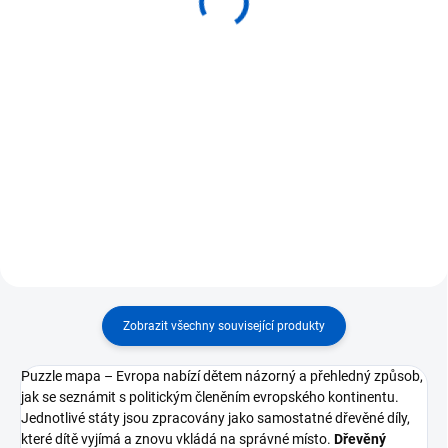
Kontrolní mapa Evropa
Kontrolní mapa Evropa -
slepá
190 Kč
190 Kč
Do košíku
Do košíku
⭐ Montessori kontrolní mapa
Evropy s názvy států ⭐ Dítě
porovnává a kontroluje složenou
puzzle mapu Evropy ⭐ Podporuje
geografii, čtení a orientaci v
prostoru ⭐ Anglické názvy...
Zobrazit všechny související produkty
Puzzle mapa – Evropa nabízí dětem názorný a přehledný způsob,
jak se seznámit s politickým členěním evropského kontinentu.
Jednotlivé státy jsou zpracovány jako samostatné dřevěné díly,
které dítě vyjímá a znovu vkládá na správné místo.
Dřevěný