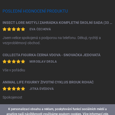
POSLEDNÍ HODNOCENÍ PRODUKTU
INSECT LORE MOTÝLÍ ZAHRÁDKA KOMPLETNÍ ŠKOLNÍ SADA (33 HOUSENEK)
EVA ČECHOVÁ
Jsem velice spokojená s podporou na telefonu. Děkuji, rychlý a
vezproblémový obchod.
COLLECTA FIGURKA ČERNÁ VDOVA - SNOVAČKA JEDOVATÁ
MIROSLAV DRDLA
Vše v pořádku
ANIMAL LIFE FIGURKY ŽIVOTNÍ CYKLUS BROUK ROHÁČ
JITKA ŠVÉDOVÁ
Spokojenost
K personalizaci obsahu a reklam, poskytování funkcí sociálních médií a
analýze naší návštěvnosti využíváme soubory cookies. Více informací
zde
.