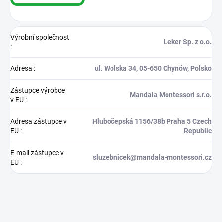
Výrobní společnost
Leker Sp. z o.o.
:
Adresa
:
ul. Wolska 34, 05‑650 Chynów, Polsko
Zástupce výrobce
Mandala Montessori s.r.o.
v EU
:
Adresa zástupce v
Hlubočepská 1156/38b Praha 5 Czech
EU
:
Republic
E-mail zástupce v
sluzebnicek@mandala-montessori.cz
EU
: