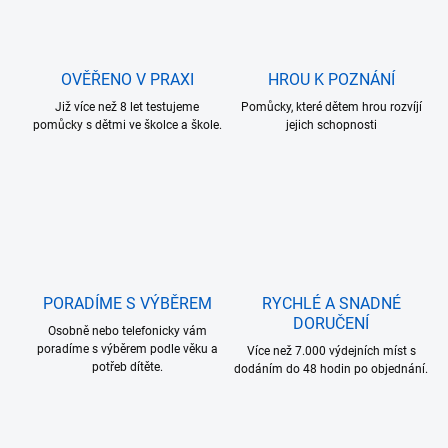
OVĚŘENO V PRAXI
HROU K POZNÁNÍ
Již více než 8 let testujeme
Pomůcky, které dětem hrou rozvíjí
pomůcky s dětmi ve školce a škole.
jejich schopnosti
PORADÍME S VÝBĚREM
RYCHLÉ A SNADNÉ
DORUČENÍ
Osobně nebo telefonicky vám
poradíme s výběrem podle věku a
Více než 7.000 výdejních míst s
potřeb dítěte.
dodáním do 48 hodin po objednání.