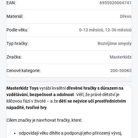
EAN
:
6955920004741
Materiál
:
Dřevo
Podle věku
:
0-12 měsíců, 12-36 měsíců
Typ hračky
:
Rozvíjíme smysly
Značka
:
Masterkidz
Cenové kategorie
:
200-500Kč
Masterkidz Toys
vyrábí kvalitní
dřevěné hračky s důrazem na
vzdělávání, bezpečnost a odolnost
. Věří, že právě dětství je
klíčovou fází v životě – a že
děti se nejvíce učí prostřednictvím
nápadité, tvořivé hry
.
Cílem značky je navrhovat hračky, které:
odpovídají věku dítěte a podporují jeho přirozený vývoj,