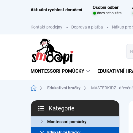
Přejít
Osobní odběr
na
Aktuální rychlost doručení
dnes nebo zítra
obsah
Kontakt prodejny
Doprava a platba
Nákup pro 
MONTESSORI POMŮCKY
EDUKATIVNÍ H
Domů
Edukativní hračky
MASTERKIDZ - dřevěn
P
Kategorie
o
Přeskočit
s
kategorie
t
Montessori pomůcky
r
Edukativní hračky