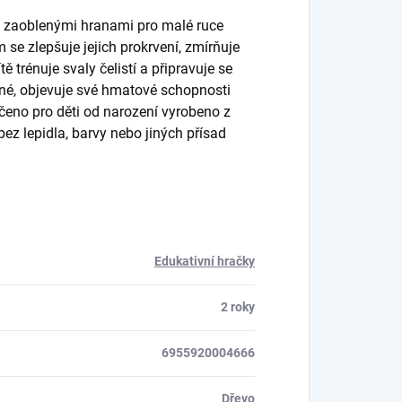
 a zaoblenými hranami pro malé ruce
 se zlepšuje jejich prokrvení, zmírňuje
trénuje svaly čelistí a připravuje se
avné, objevuje své hmatové schopnosti
čeno pro děti od narození vyrobeno z
ez lepidla, barvy nebo jiných přísad
Edukativní hračky
2 roky
6955920004666
Dřevo