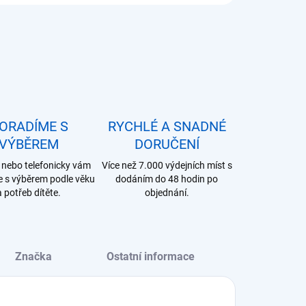
ORADÍME S
RYCHLÉ A SNADNÉ
VÝBĚREM
DORUČENÍ
nebo telefonicky vám
Více než 7.000 výdejních míst s
 s výběrem podle věku
dodáním do 48 hodin po
a potřeb dítěte.
objednání.
Značka
Ostatní informace