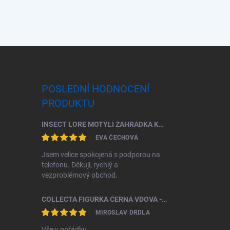
POSLEDNÍ HODNOCENÍ
PRODUKTU
INSECT LORE MOTÝLÍ ZAHRÁDKA KOMPLETNÍ ŠKOLNÍ SADA (33 HOUSENEK)
EVA ČECHOVÁ
Jsem velice spokojená s podporou na
telefonu. Děkuji, rychlý a
vezproblémový obchod.
COLLECTA FIGURKA ČERNÁ VDOVA - SNOVAČKA JEDOVATÁ
MIROSLAV DRDLA
Vše v pořádku