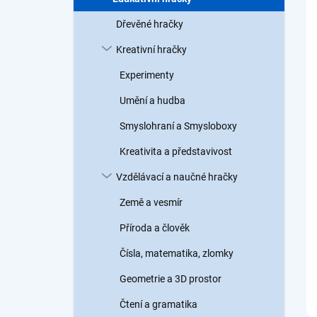
a
n
Dřevěné hračky
n
Kreativní hračky
í
p
Experimenty
a
n
Umění a hudba
e
Smyslohraní a Smysloboxy
l
Kreativita a představivost
Vzdělávací a naučné hračky
Země a vesmír
Příroda a člověk
Čísla, matematika, zlomky
Geometrie a 3D prostor
Čtení a gramatika