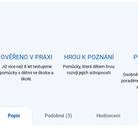
OVĚŘENO V PRAXI
HROU K POZNÁNÍ
P
Již více než 8 let testujeme
Pomůcky, které dětem hrou
pomůcky s dětmi ve školce a
rozvíjí jejich schopnosti
Osobně 
škole.
poradíme
Popis
Podobné (3)
Hodnocení