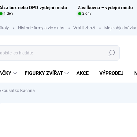
Alza box nebo DPD výdejní místo
Zásilkovna – výdejní místo
1 den
2 dny
školy
Historie firmy a víc o nás
Vrátit zboží
Moje objednávka
Hledat
RAČKY
FIGURKY ZVÍŘAT
AKCE
VÝPRODEJ
é kousátko Kachna
Neohodnoceno
Podrobnosti hodnocení
ZNAČKA:
MASTERKID
14
Měrná
SKL
cena: