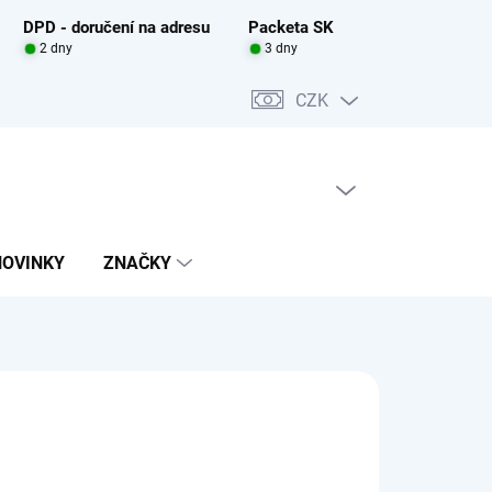
DPD - doručení na adresu
Packeta SK
2 dny
3 dny
CZK
PRÁZDNÝ KOŠÍK
NÁKUPNÍ
KOŠÍK
NOVINKY
ZNAČKY
Z
9 Kč
ADEM
(5 KS)