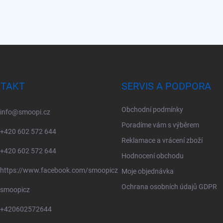
TAKT
SERVIS A PODPORA
Obchodní podmínky
info
@
smoopi.cz
Poradíme vám s výběrem
+420 602 572 644
Reklamace a vrácení zboží
+420 602 572 644
Hodnocení obchodu
https://www.facebook.com/smoopicz
Moje objednávka
Ochrana osobních údajů GDPR
smoopicz
+420602572644