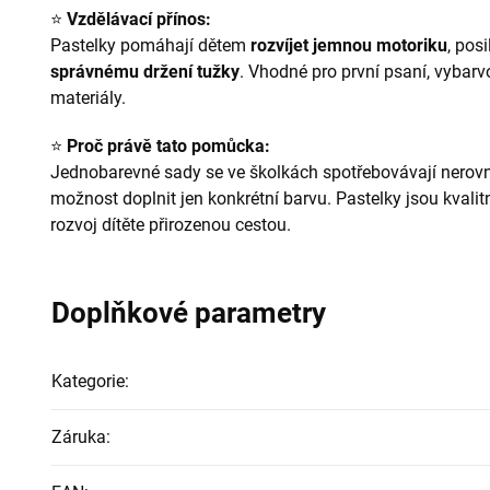
⭐
Vzdělávací přínos:
Pastelky pomáhají dětem
rozvíjet jemnou motoriku
, posi
správnému držení tužky
. Vhodné pro první psaní, vybarvo
materiály.
⭐
Proč právě tato pomůcka:
Jednobarevné sady se ve školkách spotřebovávají nerovn
možnost doplnit jen konkrétní barvu. Pastelky jsou kvalit
rozvoj dítěte přirozenou cestou.
Doplňkové parametry
Kategorie
:
Záruka
: