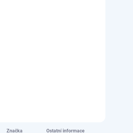
SKLADEM U
DODAVATELE
IENHUIS
ojánek na
žky
80 Kč
Do košíku
Jednoduchý
evěný stojánek
o přehledné
žení psacích
třeb ⭐ Vhodný na
telky, tužky nebo
tce –
mostatné použití
bo doplněk k
Značka
Ostatní informace