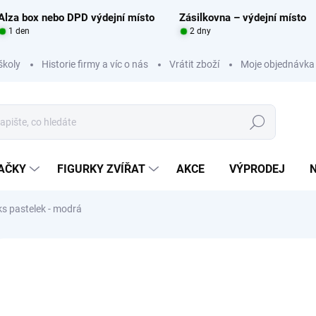
Alza box nebo DPD výdejní místo
Zásilkovna – výdejní místo
1 den
2 dny
školy
Historie firmy a víc o nás
Vrátit zboží
Moje objednávka
Hledat
RAČKY
FIGURKY ZVÍŘAT
AKCE
VÝPRODEJ
s pastelek - modrá
Neohodnoceno
Podrobnosti hodnocení
ZNAČKA:
NIENHUIS
11
Měrná
SKLA
cena: