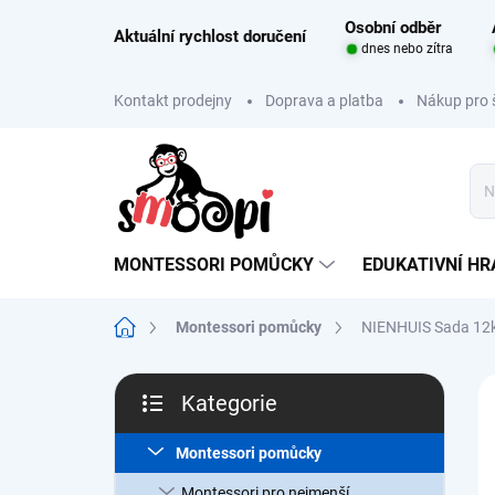
Přejít
Osobní odběr
na
Aktuální rychlost doručení
dnes nebo zítra
obsah
Kontakt prodejny
Doprava a platba
Nákup pro 
MONTESSORI POMŮCKY
EDUKATIVNÍ H
Domů
Montessori pomůcky
NIENHUIS Sada 12k
P
Kategorie
o
Přeskočit
s
kategorie
t
Montessori pomůcky
r
Montessori pro nejmenší