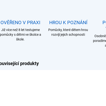
OVĚŘENO V PRAXI
HROU K POZNÁNÍ
P
Již více než 8 let testujeme
Pomůcky, které dětem hrou
pomůcky s dětmi ve školce a
rozvíjí jejich schopnosti
Osobně 
škole.
poradíme
ouvisející produkty
L050
NI730500