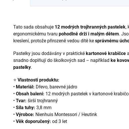
da
nebo...
Pod
Tato sada obsahuje
12 modrých trojhranných pastelek
,
ergonomickému tvaru
pohodlně drží i malým dětem
. Js
kreslení, protože přirozeně vedou dítě ke
správnému úch
Pastelky jsou dodávány v praktické
kartonové krabičce
a
snadno doplňují do školkových sad – například
ke kovo
pastelky
.
⭐
Vlastnosti produktu:
•
Materiál:
Dřevo, barevné jádro
•
Obsah balení:
12 modrých pastelek v kartonové krabičc
•
Tvar:
širší trojhranný
•
Síla tuhy:
3,8 mm
•
Výrobce:
Nienhuis Montessori / Heutink
•
Věk doporučený:
od 3 let