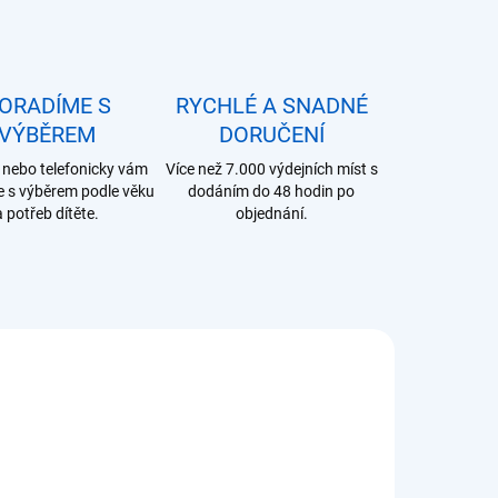
ORADÍME S
RYCHLÉ A SNADNÉ
VÝBĚREM
DORUČENÍ
nebo telefonicky vám
Více než 7.000 výdejních míst s
 s výběrem podle věku
dodáním do 48 hodin po
a potřeb dítěte.
objednání.
NI731700