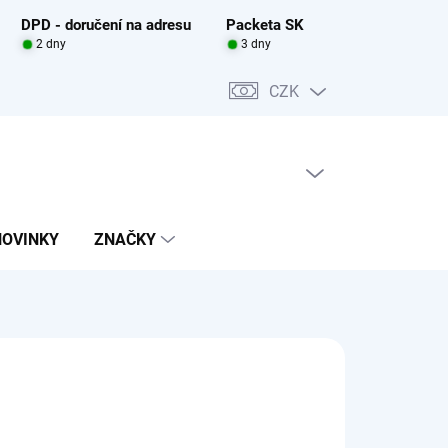
DPD - doručení na adresu
Packeta SK
2 dny
3 dny
CZK
PRÁZDNÝ KOŠÍK
NÁKUPNÍ
KOŠÍK
NOVINKY
ZNAČKY
5 Kč
DEM U DODAVATELE