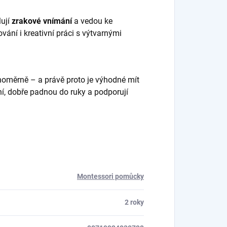
lují
zrakové vnímání
a vedou ke
vání i kreativní práci s výtvarnými
oměrně – a právě proto je výhodné mít
ní, dobře padnou do ruky a podporují
Montessori pomůcky
2 roky