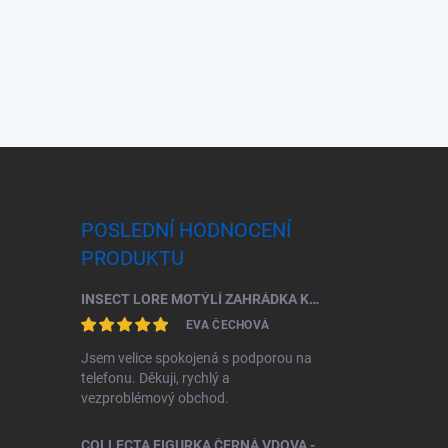
POSLEDNÍ HODNOCENÍ
PRODUKTU
INSECT LORE MOTÝLÍ ZAHRÁDKA KOMPLETNÍ ŠKOLNÍ SADA (33 HOUSENEK)
EVA ČECHOVÁ
Jsem velice spokojená s podporou na
telefonu. Děkuji, rychlý a
vezproblémový obchod.
COLLECTA FIGURKA ČERNÁ VDOVA - SNOVAČKA JEDOVATÁ