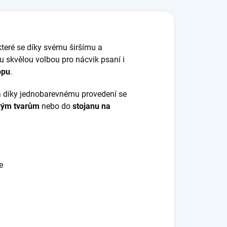
lším pomůckám ⭐
poruje...
 které se díky svému širšímu a
ou skvělou volbou pro nácvik psaní i
opu
.
 díky jednobarevnému provedení se
vým tvarům
nebo do
stojanu na
e