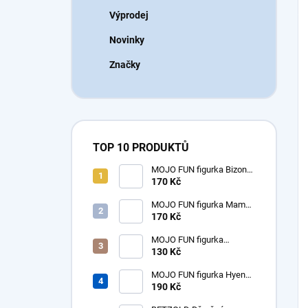
Výprodej
Novinky
Značky
TOP 10 PRODUKTŮ
MOJO FUN figurka Bizon
americký samice
170 Kč
MOJO FUN figurka Mamut
mládě
170 Kč
MOJO FUN figurka
dinosaurus Tyrannosaurus
130 Kč
Rex mládě
MOJO FUN figurka Hyena
prehistorická - Hyaenodon
190 Kč
Gigas