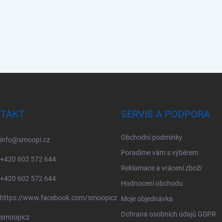
TAKT
SERVIS A PODPORA
Obchodní podmínky
info
@
smoopi.cz
Poradíme vám s výběrem
+420 602 572 644
Reklamace a vrácení zboží
+420 602 572 644
Hodnocení obchodu
https://www.facebook.com/smoopicz
Moje objednávka
Ochrana osobních údajů GDPR
smoopicz