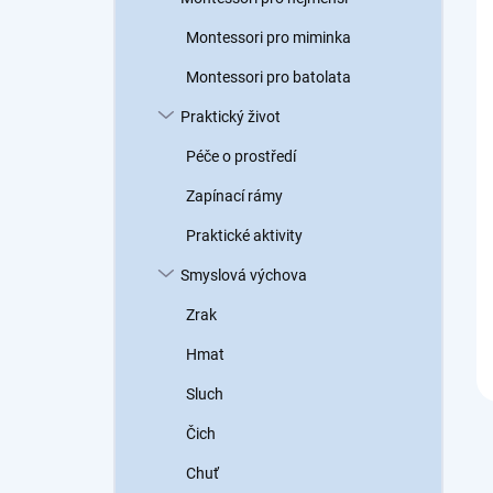
a
n
Montessori pro miminka
n
Montessori pro batolata
í
p
Praktický život
a
n
Péče o prostředí
e
Zapínací rámy
l
Praktické aktivity
Smyslová výchova
Zrak
Hmat
Sluch
Čich
Chuť