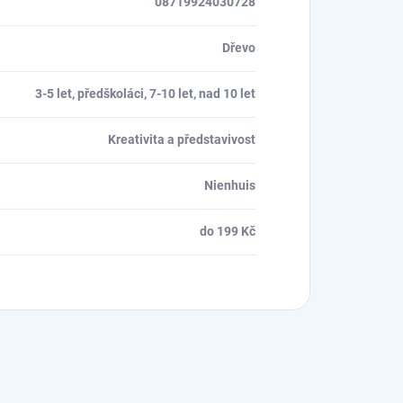
08719924030728
Dřevo
3-5 let, předškoláci, 7-10 let, nad 10 let
Kreativita a představivost
Nienhuis
do 199 Kč