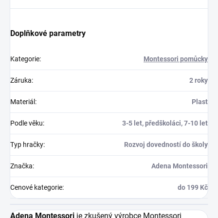
Doplňkové parametry
Kategorie
:
Montessori pomůcky
Záruka
:
2 roky
Materiál
:
Plast
Podle věku
:
3-5 let, předškoláci, 7-10 let
Typ hračky
:
Rozvoj dovedností do školy
Značka
:
Adena Montessori
Cenové kategorie
:
do 199 Kč
Adena Montessori
je zkušený výrobce Montessori