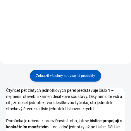
Do košíku
Do košíku
⭐ Sada 45 desítkových tyčinek po
⭐ Sada 45 zlatých stovkových
10 zlatých perlách ⭐ Každá
čtverců ⭐ Každý čtverec
tyčinka představuje číslo 10 –
představuje číslo 100 – sto
základní prvek desítkové
jednotek nebo deset desítek ⭐
soustavy ⭐ Podporuje propojení
Vhodné pro práci s desítkovou
mezi číslicemi a konkrétním...
soustavou a násobky 100 ⭐...
Zobrazit všechny související produkty
Čtyřicet pět zlatých jednotkových perel představuje číslo
1
–
nejmenší stavební kámen desítkové soustavy. Díky nim dítě vidí a
cítí, že deset jednotek tvoří desítkovou tyčinku, sto jednotek
stovkový čtverec a tisíc jednotek tisícovou krychli.
Pomůcka je určena k procvičování toho, jak se
číslice propojují s
konkrétním množstvím
– od jedné jednotky až po tisíce. Děti se