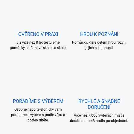
OVĚŘENO V PRAXI
HROU K POZNÁNÍ
Již více než 8 let testujeme
Pomůcky, které dětem hrou rozvíjí
pomůcky s dětmi ve školce a škole.
jejich schopnosti
PORADÍME S VÝBĚREM
RYCHLÉ A SNADNÉ
DORUČENÍ
Osobně nebo telefonicky vám
poradíme s výběrem podle věku a
Více než 7.000 výdejních míst s
potřeb dítěte.
dodáním do 48 hodin po objednání.