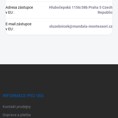
Adresa zástupce
Hlubočepská 1156/38b Praha 5 Czech
v EU
:
Republic
E-mail zástupce
sluzebnicek@mandala-montessori.cz
v EU
:
Z
á
p
a
t
í
INFORMACE PRO VÁS
Kontakt prodejny
Doprava a platba