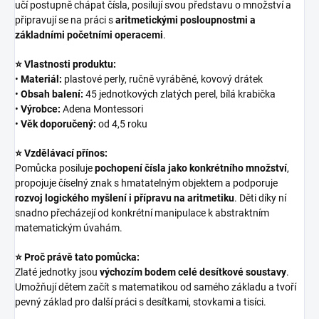
učí postupně chápat čísla, posilují svou představu o množství a
připravují se na práci s
aritmetickými posloupnostmi a
základními početními operacemi
.
⭐ Vlastnosti produktu:
•
Materiál:
plastové perly, ručně vyráběné, kovový drátek
•
Obsah balení:
45 jednotkových zlatých perel, bílá krabička
•
Výrobce:
Adena Montessori
•
Věk doporučený:
od 4,5 roku
⭐ Vzdělávací přínos:
Pomůcka posiluje
pochopení čísla jako konkrétního množství
,
propojuje číselný znak s hmatatelným objektem a podporuje
rozvoj logického myšlení i přípravu na aritmetiku
. Děti díky ní
snadno přecházejí od konkrétní manipulace k abstraktním
matematickým úvahám.
⭐ Proč právě tato pomůcka:
Zlaté jednotky jsou
výchozím bodem celé desítkové soustavy
.
Umožňují dětem začít s matematikou od samého základu a tvoří
pevný základ pro další práci s desítkami, stovkami a tisíci.