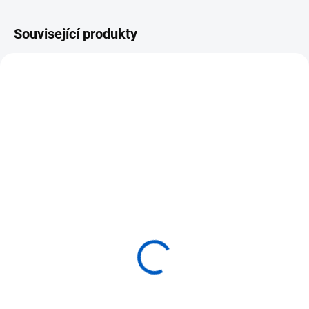
Související produkty
VÝPRODEJ
SKLADEM
SKLADEM
(>5 KS)
(>5 KS)
ADENA MONTESSORI
ADENA MONTESSORI 45
Čtyřicet pět zlatých
kusů zlatých stovkových
desítkových tyčinek
čtverců
590 Kč
3 743 Kč