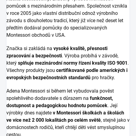
pomůcek s mezinárodním přesahem. Společnost vznikla
v roce 2005 jako vlastní distribuční odnož výrobního
závodu s dlouholetou tradicí, který již více než deset let
předtím dodával pomůcky do specializovaných
Montessori obchodů v USA.
Značka si zakládá na
vysoké kvalitě, přesnosti
zpracování a bezpečnosti
. Výroba probíhá v závodě,
který
splňuje mezinárodní normy řízení kvality ISO 9001
.
Všechny produkty jsou
certifikované podle amerických i
evropských bezpečnostních standardů
pro hračky.
Adena Montessori si během let vybudovala pověst
spolehlivého dodavatele s důrazem na
funkčnost,
dostupnost a pedagogickou hodnotu pomůcek
. Její
výrobky dnes najdete
v Montessori školkách a školách
ve více než 2 000 lokalitách po celém světě
, stejně jako v
domácnostech rodičů, kteří chtějí děti vést smysluplnou
cestou.